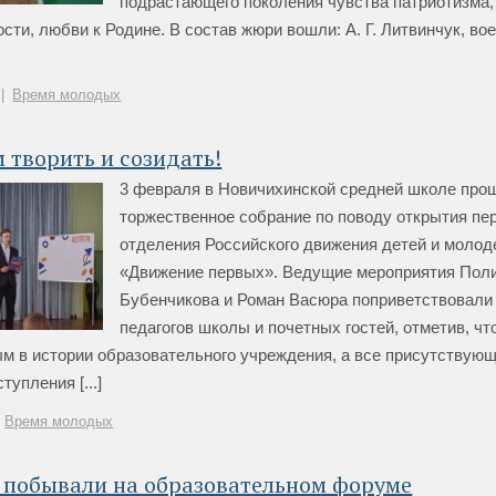
подрастающего поколения чувства патриотизма,
сти, любви к Родине. В состав жюри вошли: А. Г. Литвинчук, во
|
Время молодых
 творить и созидать!
3 февраля в Новичихинской средней школе про
торжественное собрание по поводу открытия пе
отделения Российского движения детей и моло
«Движение первых». Ведущие мероприятия Пол
Бубенчикова и Роман Васюра поприветствовали 
педагогов школы и почетных гостей, отметив, чт
м в истории образовательного учреждения, а все присутствующ
упления [...]
Время молодых
 побывали на образовательном форуме