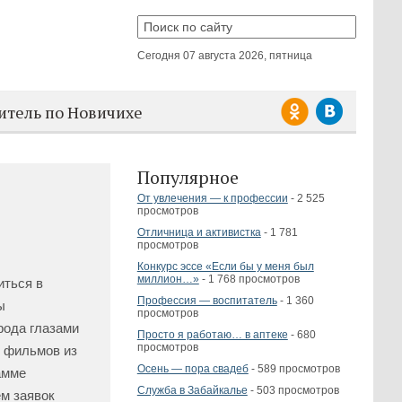
Сегодня
07 августа 2026, пятница
итель по Новичихе
Популярное
От увлечения — к профессии
- 2 525
просмотров
Отличница и активистка
- 1 781
просмотров
Конкурс эссе «Если бы у меня был
миллион…»
- 1 768 просмотров
иться в
Профессия — воспитатель
- 1 360
ы
просмотров
рода глазами
Просто я работаю… в аптеке
- 680
просмотров
х фильмов из
Осень — пора свадеб
- 589 просмотров
амме
Служба в Забайкалье
- 503 просмотров
м заявок