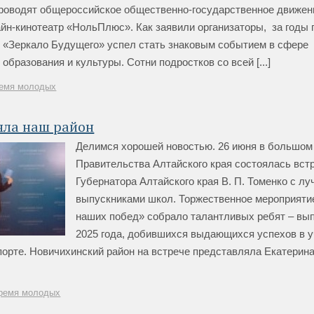
роводят общероссийское общественно-государственное движен
йн-кинотеатр «НольПлюс». Как заявили организаторы, за годы
 «Зеркало Будущего» успел стать знаковым событием в сфере
 образования и культуры. Сотни подростков со всей [...]
емя молодых
яла наш район
Делимся хорошей новостью. 26 июня в большом
Правительства Алтайского края состоялась вст
Губернатора Алтайского края В. П. Томенко с л
выпускниками школ. Торжественное мероприяти
наших побед» собрало талантливых ребят – вы
2025 года, добившихся выдающихся успехов в у
порте. Новичихинский район на встрече представляла Екатерин
]
ремя молодых