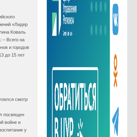
ийского
нений «Лидер
елина Коваль
 – Всего на
нов и городов
13 до 15 лет
тоялся смотр
ыл посвящен
й войне и
воспитание у