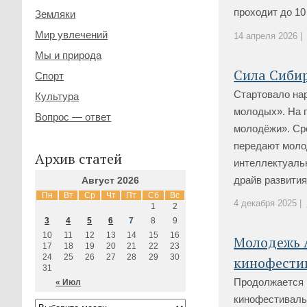
проходит до 10 
Земляки
Мир увлечений
14 апреля 2026 |
Мы и природа
Сила Сибир
Спорт
Стартовало на
Культура
молодых». На 
Вопрос — ответ
молодёжи». Ср
передают моло
Архив статей
интеллектуаль
драйв развития 
Август 2026
Пн
Вт
Ср
Чт
Пт
Сб
Вс
4 декабря 2025 |
1
2
3
4
5
6
7
8
9
10
11
12
13
14
15
16
Молодежь А
17
18
19
20
21
22
23
24
25
26
27
28
29
30
кинофести
31
Продолжается п
« Июл
кинофестиваль