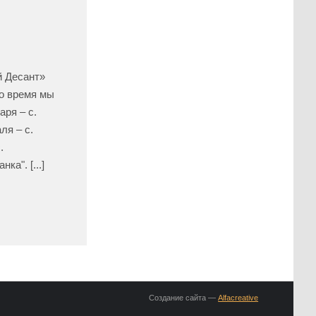
й Десант»
то время мы
аря – с.
ля – с.
.
а". [...]
Создание сайта —
Alfacreative