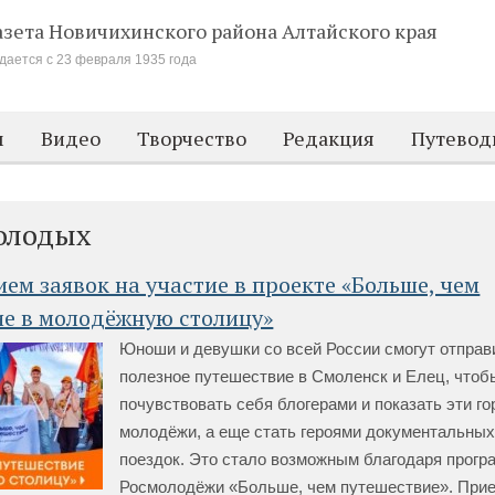
азета Новичихинского района
Алтайского края
дается с 23 февраля 1935 года
м
Видео
Творчество
Редакция
Путевод
олодых
ем заявок на участие в проекте «Больше, чем
ие в молодёжную столицу»
Юноши и девушки со всей России смогут отправ
полезное путешествие в Смоленск и Елец, чтоб
почувствовать себя блогерами и показать эти го
молодёжи, а еще стать героями документальны
поездок. Это стало возможным благодаря прогр
Росмолодёжи «Больше, чем путешествие». Прие