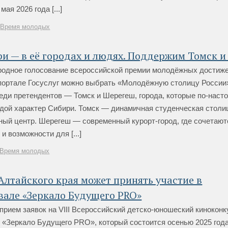
мая 2026 года [...]
Время молодых
и — в её городах и людях. Поддержим Томск и
родное голосование всероссийской премии молодёжных достиж
портале Госуслуг можно выбрать «Молодёжную столицу России»
еди претендентов — Томск и Шерегеш, города, которые по-нас
дой характер Сибири. Томск — динамичная студенческая столи
ный центр. Шерегеш — современный курорт-город, где сочетают
и возможности для [...]
Время молодых
лтайского края может принять участие в
вале «Зеркало Будущего PRO»
рием заявок на VIII Всероссийский детско-юношеский киноконк
 «Зеркало Будущего PRO», который состоится осенью 2025 года