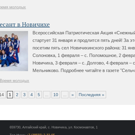
ремя молодых
есант в Новичихе
Всероссийская Патриотическая Акция «Снежны
стартует 31 января и продлится пять дней! За э
посетим пять сел Новичихинского района: 31 янв
Солоновка, 1 февраля – с. Поломошное, 2 февра
Новичиха, 3 февраля – с. Долгово, 4 февраля – с
Мельниково. Подробнее читайте в газете "Сельчанк
Время молодых
14
1
2
3
4
5
...
10
...
»
Последняя »
659730, Алтайский край, с. Новичиха, ул. Космонавтов, 1