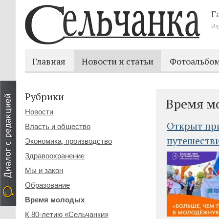
Г
Из
Главная
Новости и статьи
Фотоальбо
Рубрики
Время м
Новости
Открыт при
Власть и общество
путешеств
Экономика, производство
Здравоохранение
Мы и закон
Образование
Время молодых
К 80-летию «Сельчанки»