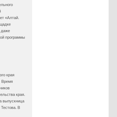
ельного
й
ет «Алтай.
ощадке
и даже
ной программы
ого края
. Время
ников
ельства края.
а выпускница
 Тестова. В