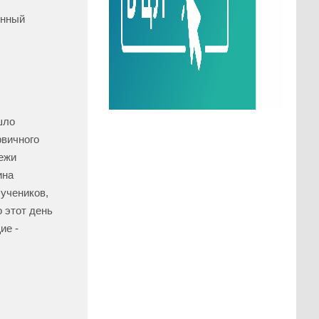
енный
шло
рвичного
дежи
ина
учеников,
о этот день
ие -