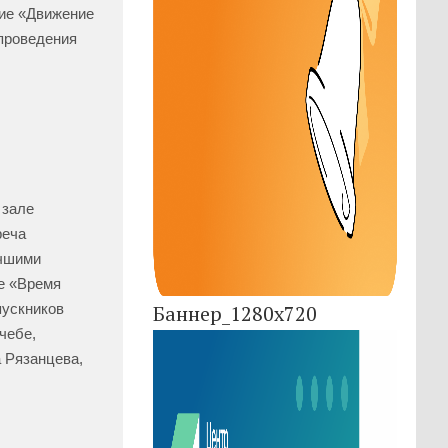
ие «Движение
 проведения
 зале
реча
учшими
е «Время
пускников
Баннер_1280x720
чебе,
а Рязанцева,