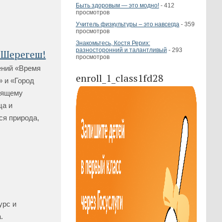
Быть здоровым — это модно!
- 412
просмотров
Учитель физкультуры – это навсегда
- 359
просмотров
Знакомьтесь, Костя Рерих:
разносторонний и талантливый
- 293
 Шерегеш!
просмотров
ений «Время
enroll_1_class1fd28
 и «Город
тоящему
ца и
ся природа,
урс и
.