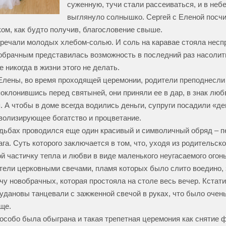
суженную, тучи стали рассеиваться, и в неб
выглянуло солнышко. Сергей с Еленой посчи
ом, как будто получив, благословение свыше.
речали молодых хлебом-солью. И соль на каравае стояла неспр
обрачным представилась возможность в последний раз насолить
 никогда в жизни этого не делать.
Елены, во время проходящей церемонии, родители преподнесли
поклонившись перед святыней, они приняли ее в дар, в знак люб
. А чтобы в доме всегда водились деньги, супруги посадили «д
волизирующее богатство и процветание.
дьбах проводился еще один красивый и символичный обряд – п
га. Суть которого заключается в том, что, уходя из родительско
ой частичку тепла и любви в виде маленького неугасаемого огон
тели церковными свечами, пламя которых было слито воедино, 
у новобрачных, которая простояла на столе весь вечер. Кстати
удановы танцевали с зажженной свечой в руках, что было очень
ще.
особо была обыграна и такая трепетная церемония как снятие 