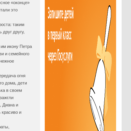
есное «оконце»
тали это
оста: таким
 друг другу,
 им икону Петра
ви и семейного
енежное
ередача огня
го дома, дети
ька в своем
зажгли
, Диана и
 красиво и
фаты,