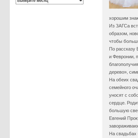
хорошим знак
Из ЗАГСа вст
образом, нов
чтобы больше
По рассказу 
и Февронии, 
благополучия
дерево», сим
На обеих сва
семейного оча
уносят с соб
сердце. Роди
большую свеч
Евгений Прок
завораживаю
На свадьбах 