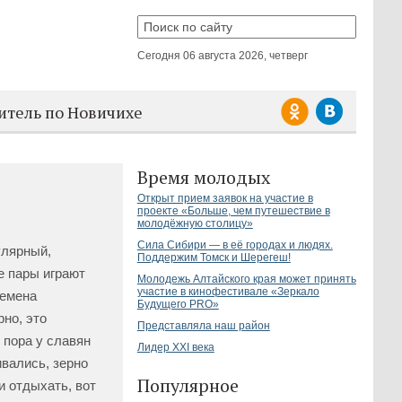
Сегодня
06 августа 2026, четверг
итель по Новичихе
Время молодых
Открыт прием заявок на участие в
проекте «Больше, чем путешествие в
молодёжную столицу»
Сила Сибири — в её городах и людях.
улярный,
Поддержим Томск и Шерегеш!
е пары играют
Молодежь Алтайского края может принять
участие в кинофестивале «Зеркало
ремена
Будущего PRO»
рно, это
Представляла наш район
 пора у славян
Лидер XXI века
вались, зерно
Популярное
и отдыхать, вот