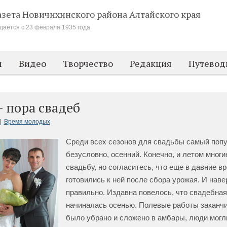
азета Новичихинского района
Алтайского края
дается с 23 февраля 1935 года
м
Видео
Творчество
Редакция
Путевод
 пора свадеб
|
Время молодых
Среди всех сезонов для свадьбы самый поп
безусловно, осенний. Конечно, и летом многи
свадьбу, но согласитесь, что еще в давние в
готовились к ней после сбора урожая. И наве
правильно. Издавна повелось, что свадебная
начиналась осенью. Полевые работы заканчи
было убрано и сложено в амбары, люди могл