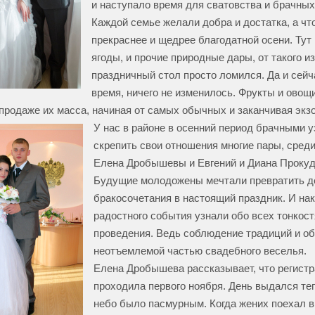
и наступало время для сватовства и брачных
Каждой семье желали добра и достатка, а чт
прекраснее и щедрее благодатной осени. Тут 
ягоды, и прочие природные дары, от такого и
праздничный стол просто ломился. Да и сейч
время, ничего не изменилось. Фрукты и овощ
 продаже их масса, начиная от самых обычных и заканчивая экз
У нас в районе в осенний период брачными 
скрепить свои отношения многие пары, среди
Елена Дробышевы и Евгений и Диана Проку
Будущие молодожены мечтали превратить д
бракосочетания в настоящий праздник. И нак
радостного события узнали обо всех тонкост
проведения. Ведь соблюдение традиций и о
неотъемлемой частью свадебного веселья.
Елена Дробышева рассказывает, что регистр
проходила первого ноября. День выдался теп
небо было пасмурным. Когда жених поехал 