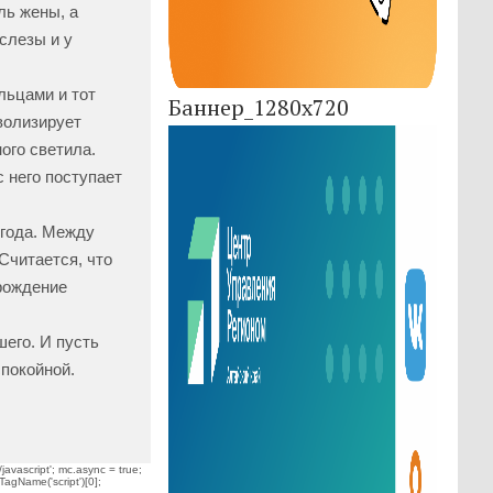
ль жены, а
слезы и у
льцами и тот
Баннер_1280x720
волизирует
ого светила.
 него поступает
огода. Между
Считается, что
 рождение
его. И пусть
покойной.
javascript'; mc.async = true;
TagName('script')[0];