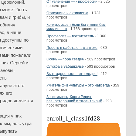
От увлечения — к профессии
- 2 525
 церемоний.
просмотров
о может быть
Отличница и активистка
- 1 781
вам и грибы, и
просмотров
зобилия
Конкурс эссе «Если бы у меня был
миллион…»
- 1 768 просмотров
ас, в наше
Профессия — воспитатель
- 1 360
и доступны по
просмотров
отическими.
Просто я работаю… в аптеке
- 680
просмотров
узами пожелали
Осень — пора свадеб
- 589 просмотров
 них Сергей и
Служба в Забайкалье
- 503 просмотров
дановы.
Быть здоровым — это модно!
- 412
ень
просмотров
ануне этого
Учитель физкультуры – это навсегда
- 359
просмотров
ях его
Знакомьтесь, Костя Рерих:
брядов является
разносторонний и талантливый
- 293
просмотров
ация у них
enroll_1_class1fd28
лым, но с утра
выкупать