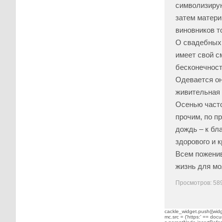
символизирую
затем матери
виновников то
О свадебных 
имеет свой с
бесконечност
Одевается он
живительная 
Осенью часто
прочим, по п
дождь – к бл
здорового и к
Всем поженив
жизнь для мо
Просмотров: 58
cackle_widget.push({widge
mc.src = ('https:' == docu