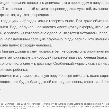
щее прощание невесты с девичеством и переходом в новую ро
. Этот волнительный момент сопровождался музыкой, вызывая 
ржества, и у гостей праздника.
традициях и обрядах можно говорить много. Вот, даже обмен ко
мысл. Ведь обручальное колечко имеет круглую форму, что сим
ь, а золото, из которого оно сделано, является металлом небесн
о на безымянный палец не случайно, люди верили, что именно с
сила прямо к сердцу человека.
 бывает дождь и снег, казалось бы, не совсем благоприятная п
риметам она является хорошей приметой при заключении брака. 
агополучию, а снег – к достатку. Слабенький мороз указывал на
репкого ребенка.
шимся в эту замечательную пору хочется пожелать всего хорош
лодоженов будет благодатной как щедрая осень, счастливой и с
9
t: 'Comment', id: 33957}); (function() { var mc = document.createElement('script'); mc.type = 'text/
ment.location.protocol ? 'https' : 'http') + '://cackle.me/widget.js'; var s = document.getElementsBy