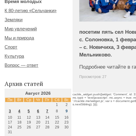
Время молодых
К 80-летию «Сельчанки»
Земляки
Мир увлечений
посетим пять сел Нов
Мы и природа
с. Солоновка, 1 февр
– с. Новичиха, 3 февра
Спорт
Мельниково.
Культура
Вопрос — ответ
Подробнее читайте в га
Просмотров: 27
Архив статей
Август 2026
cackle_widget.push({widget: 'Comment', id: 33
mc.type = 'text/javascript'; mc.async = true; mc
Пн
Вт
Ср
Чт
Пт
Сб
Вс
'://cackle.me/widget.js'; var s = document.g
1
2
s.nextSibling); })();
3
4
5
6
7
8
9
10
11
12
13
14
15
16
17
18
19
20
21
22
23
24
25
26
27
28
29
30
31