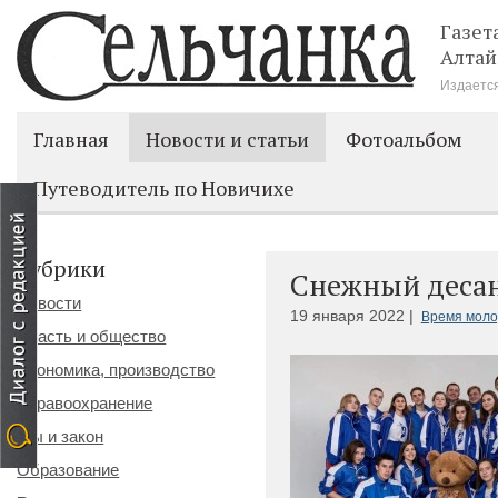
Газет
Алтай
Издается
Главная
Новости и статьи
Фотоальбом
Путеводитель по Новичихе
Рубрики
Снежный десан
Новости
19 января 2022 |
Время мол
Власть и общество
Экономика, производство
Здравоохранение
Мы и закон
Образование