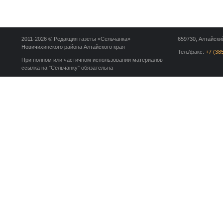
2011-2026 © Редакция газеты «Сельчанка»
659730, Алтайский
Новичихинского района Алтайского края
Тел./факс:
+7 (38
При полном или частичном использовании материалов
ссылка на "Сельчанку" обязательна