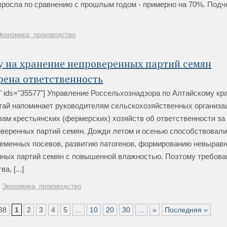
ыросла по сравнению с прошлым годом - примерно на 70%. Подч
Экономика, производство
у на хранение непроверенных партий семян
рена ответственность
file" ids="35577"] Управление Россельхознадзора по Алтайскому кр
тай напоминает руководителям сельскохозяйственных организа
вам крестьянских (фермерских) хозяйств об ответственности за
оверенных партий семян. Дожди летом и осенью способствовал
семенных посевов, развитию патогенов, формированию невырав
нных партий семян с повышенной влажностью. Поэтому требова
а, [...]
Экономика, производство
38
1
2
3
4
5
...
10
20
30
...
»
Последняя »