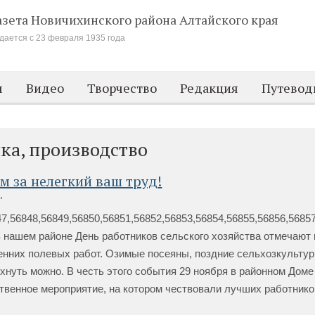
азета Новичихинского района
Алтайского края
дается с 23 февраля 1935 года
м
Видео
Творчество
Редакция
Путевод
ка, производство
м за нелегкий ваш труд!
"
47,56848,56849,56850,56851,56852,56853,56854,56855,56856,56857
в нашем районе День работников сельского хозяйства отмечают
енних полевых работ. Озимые посеяны, поздние сельхозкультур
охнуть можно. В честь этого события 29 ноября в районном Дом
твенное мероприятие, на котором чествовали лучших работнико