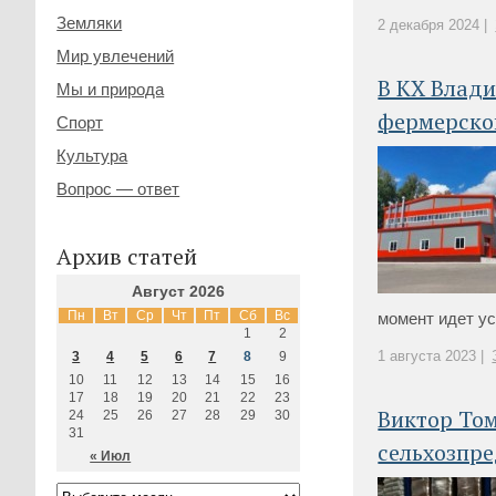
Земляки
2 декабря 2024 |
Мир увлечений
В КХ Влад
Мы и природа
фермерско
Спорт
Культура
Вопрос — ответ
Архив статей
Август 2026
Пн
Вт
Ср
Чт
Пт
Сб
Вс
момент идет ус
1
2
1 августа 2023 |
3
4
5
6
7
8
9
10
11
12
13
14
15
16
17
18
19
20
21
22
23
Виктор Том
24
25
26
27
28
29
30
31
сельхозпр
« Июл