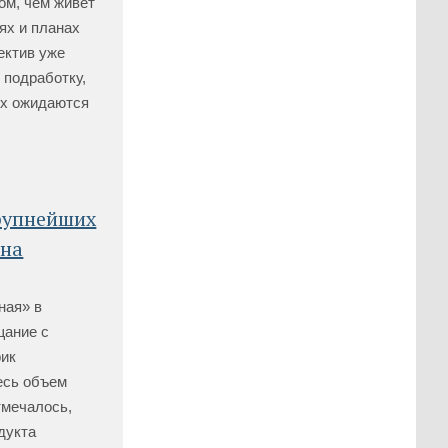
ом, чем живет
ях и планах
ектив уже
 подработку,
ых ожидаются
крупнейших
 на
ная» в
щание с
рик
есь объем
тмечалось,
дукта