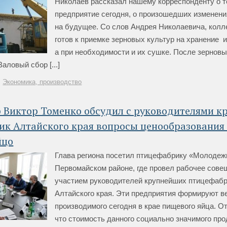
Николаев рассказал нашему корреспонденту о т
предприятие сегодня, о произошедших изменени
на будущее. Со слов Андрея Николаевича, колл
готов к приемке зерновых культур на хранение и
а при необходимости и их сушке. После зернов
аловый сбор [...]
Экономика, производство
р Виктор Томенко обсудил с руководителями 
ик Алтайского края вопросы ценообразования
йцо
Глава региона посетил птицефабрику «Молодеж
Первомайском районе, где провел рабочее сове
участием руководителей крупнейших птицефаб
Алтайского края. Эти предприятия формируют в
производимого сегодня в крае пищевого яйца. О
что стоимость данного социально значимого про