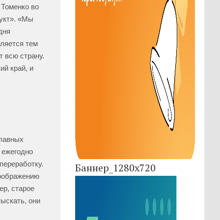
 Томенко во
укт». «Мы
дня
вляется тем
 всю страну.
ий край, и
главных
 ежегодно
переработку.
Баннер_1280x720
воображению
ер, старое
отыскать, они