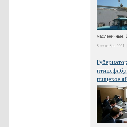
масленичные. В
8 сентября 2021 |
Губернато
птицефабр
пищевое я