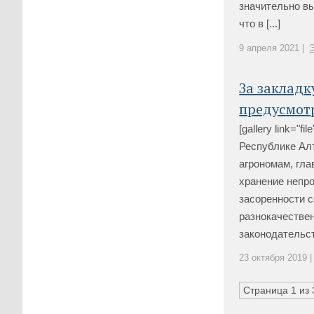
значительно в
что в [...]
9 апреля 2021 |
За закладк
предусмот
[gallery link="
Республике Ал
агрономам, гла
хранение непр
засоренности 
разнокачестве
законодательств
23 октября 2019 |
Страница 1 из 