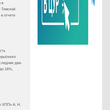
 в
и Томской
 в отчете
сть
ерьёзного
следние два-
до 16%,
 ХПП» А. Н.