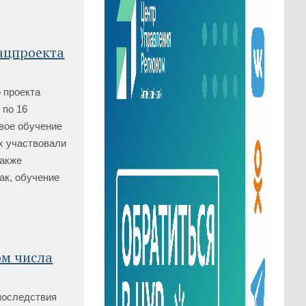
ацпроекта
 проекта
 по 16
вое обучение
х участвовали
также
ак, обучение
ом числа
последствия