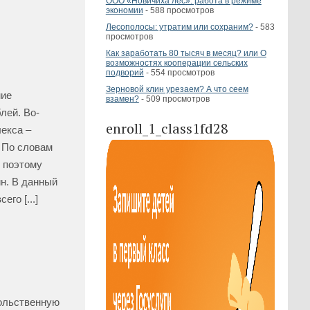
ООО «Новичиха лес»: работа в режиме
экономии
- 588 просмотров
Лесополосы: утратим или сохраним?
- 583
просмотров
Как заработать 80 тысяч в месяц? или О
возможностях кооперации сельских
подворий
- 554 просмотров
Зерновой клин урезаем? А что сеем
ние
взамен?
- 509 просмотров
лей. Во-
enroll_1_class1fd28
лекса –
 По словам
, поэтому
н. В данный
го [...]
вольственную