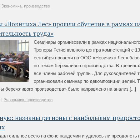
Экономика, производство
 «Новичиха Лес» прошли обучение в рамках н
ительность труда»
Семинары организовали в рамках национального
Тренеры Регионального центра компетенций с 13
сентября провели на ООО «Новичиха Лес» базо
по темам бережливого производства. В тренинга
все члены рабочей группы. Для руководителей 
организовали семинар по декомпозиции целей. Т
ы бережливого производства» было направлено на анализ [...]
|
Экономика, производство
ьную: названы регионы с наибольшим прирост
ых
адал сильнее всего на фоне пандемии и удалось ли преодолеть 