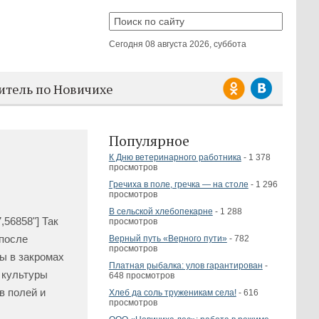
Сегодня
08 августа 2026, суббота
итель по Новичихе
Популярное
К Дню ветеринарного работника
- 1 378
просмотров
Гречиха в поле, гречка — на столе
- 1 296
просмотров
В сельской хлебопекарне
- 1 288
,56858"] Так
просмотров
 после
Верный путь «Верного пути»
- 782
просмотров
ы в закромах
Платная рыбалка: улов гарантирован
-
е культуры
648 просмотров
в полей и
Хлеб да соль труженикам села!
- 616
просмотров