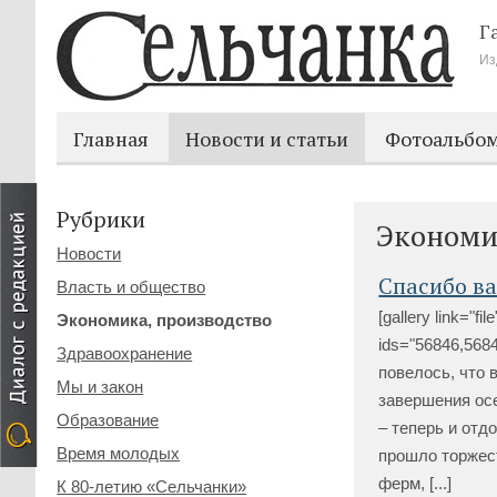
Г
Из
Главная
Новости и статьи
Фотоальбо
Рубрики
Экономи
Новости
Спасибо ва
Власть и общество
[gallery link="file
Экономика, производство
ids="56846,568
Здравоохранение
повелось, что 
Мы и закон
завершения ос
Образование
– теперь и отд
Время молодых
прошло торжес
ферм, [...]
К 80-летию «Сельчанки»