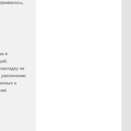
еркивалось,
аю и
ций,
 закладку на
и увеличению
ненных и
ния