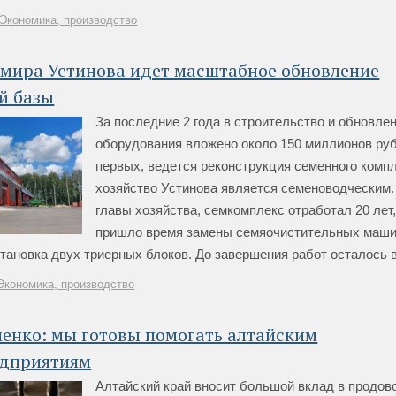
Экономика, производство
имира Устинова идет масштабное обновление
й базы
За последние 2 года в строительство и обновле
оборудования вложено около 150 миллионов руб
первых, ведется реконструкция семенного комп
хозяйство Устинова является семеноводческим.
главы хозяйства, семкомплекс отработал 20 лет
пришло время замены семяочистительных маши
тановка двух триерных блоков. До завершения работ осталось все
Экономика, производство
енко: мы готовы помогать алтайским
едприятиям
Алтайский край вносит большой вклад в продо