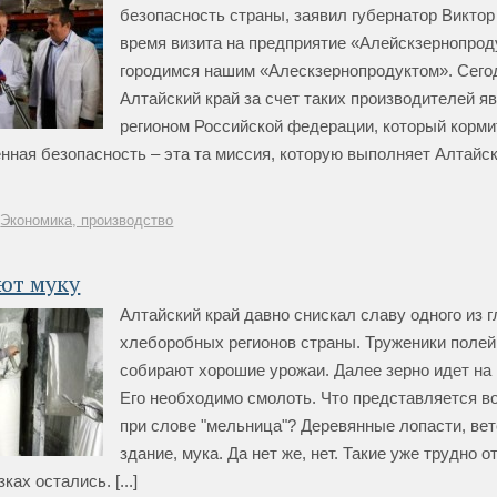
безопасность страны, заявил губернатор Виктор
время визита на предприятие «Алейскзернопрод
городимся нашим «Алескзернопродуктом». Сего
Алтайский край за счет таких производителей я
регионом Российской федерации, который кормит
ная безопасность – эта та миссия, которую выполняет Алтайск
Экономика, производство
ют муку
Алтайский край давно снискал славу одного из 
хлеборобных регионов страны. Труженики полей
собирают хорошие урожаи. Далее зерно идет на 
Его необходимо смолоть. Что представляется 
при слове "мельница"? Деревянные лопасти, вет
здание, мука. Да нет же, нет. Такие уже трудно 
ках остались. [...]