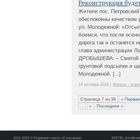
Реконструкция буде
Жители пос. Петровский 
обеспокоены качеством 
ул. Молодежной: «Отсып
боимся, что после осенн
дорога так и останется 
глава администрации Ло
ДРОБЫШЕВА: – Сметой п
грунтовой подсыпки и щ
Молодежной. [...]
14 октября 2016 |
Вопрос - отве
Страница 7 из 36
« Первая
...
»
Последняя »
2011-2026 © Редакция газеты «Сельчанка»
659730, Алтайский