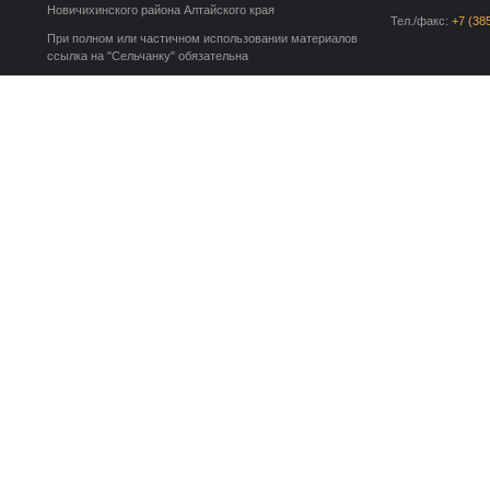
Новичихинского района Алтайского края
Тел./факс:
+7 (38
При полном или частичном использовании материалов
ссылка на "Сельчанку" обязательна