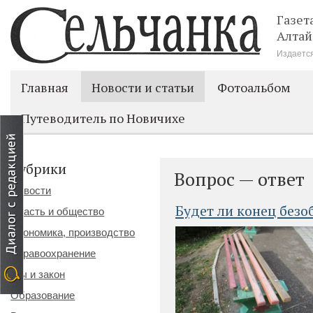
Газет
Алтай
Издается
Главная
Новости и статьи
Фотоальбом
Путеводитель по Новичихе
Рубрики
Вопрос — ответ
Новости
Будет ли конец без
Власть и общество
Экономика, производство
Здравоохранение
Мы и закон
Образование