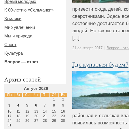
Время молодых
привести сюда детей, ко
К 80-летию «Сельчанки»
сверстниками. Здесь все
Земляки
состояние достигается 
Мир увлечений
людей. Но как же станови
Мы и природа
[...]
Спорт
21 сентября 2017 |
Вопрос - отв
Культура
Вопрос — ответ
Где купаться будем?
Архив статей
Август 2026
Пн
Вт
Ср
Чт
Пт
Сб
Вс
1
2
3
4
5
6
7
8
9
10
11
12
13
14
15
16
районная и сельская вл
17
18
19
20
21
22
23
24
25
26
27
28
29
30
появилась возможность 
31