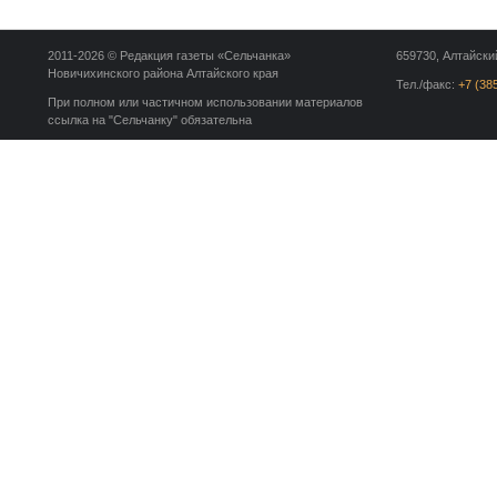
2011-2026 © Редакция газеты «Сельчанка»
659730, Алтайский
Новичихинского района Алтайского края
Тел./факс:
+7 (38
При полном или частичном использовании материалов
ссылка на "Сельчанку" обязательна