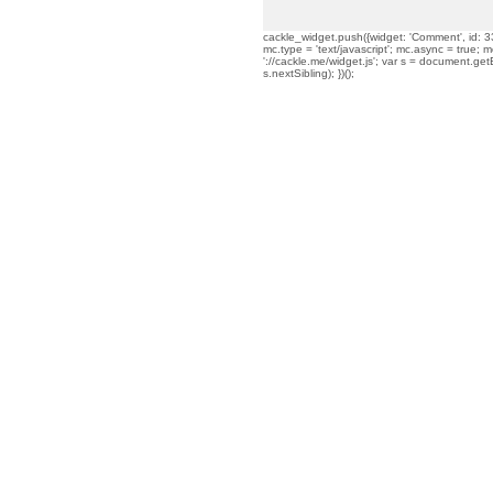
cackle_widget.push({widget: 'Comment', id: 33
mc.type = 'text/javascript'; mc.async = true; mc
'://cackle.me/widget.js'; var s = document.g
s.nextSibling); })();