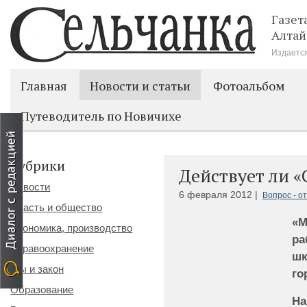
Газет
Алтай
Издается
Главная
Новости и статьи
Фотоальбом
Путеводитель по Новичихе
Рубрики
Действует ли «
Новости
6 февраля 2012 |
Вопрос - о
Власть и общество
«М
Экономика, производство
ра
Здравоохранение
шк
Мы и закон
го
Образование
На