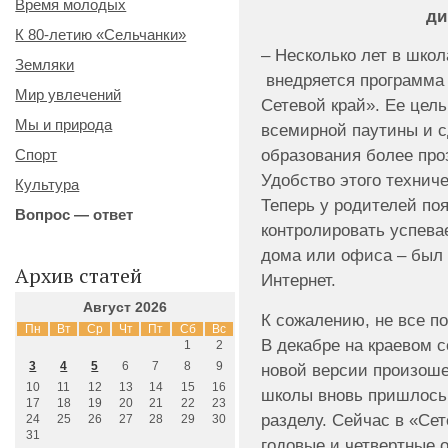
Время молодых
ди
К 80-летию «Сельчанки»
– Несколько лет в школа
Земляки
внедряется программа 
Мир увлечений
Сетевой край». Ее цель
Мы и природа
всемирной паутины и с
образования более про
Спорт
Удобство этого технич
Культура
Теперь у родителей по
Вопрос — ответ
контролировать успева
дома или офиса – был 
Архив статей
Интернет.
Август 2026
К сожалению, не все по
Пн
Вт
Ср
Чт
Пт
Сб
Вс
В декабре на краевом с
1
2
3
4
5
6
7
8
9
новой версии произоше
10
11
12
13
14
15
16
школы вновь пришлось
17
18
19
20
21
22
23
разделу. Сейчас в «Се
24
25
26
27
28
29
30
31
годовые и четвертные о