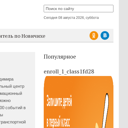
Сегодня
08 августа 2026, суббота
итель по Новичихе
Популярное
enroll_1_class1fd28
адимира
льный центр
рмационный
можно
00 событий в
вы
 транспортной