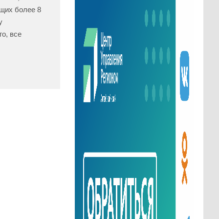
щих более 8
у
о, все