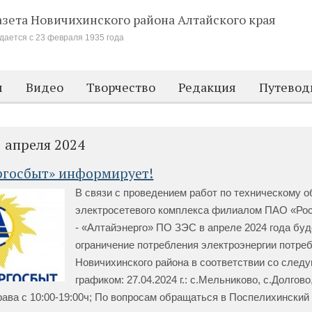
азета Новичихинского района
Алтайского края
дается с 23 февраля 1935 года
м
Видео
Творчество
Редакция
Путевод
1 апреля 2024
ргосбыт» информирует!
В связи с проведением работ по техническому 
электросетевого комплекса филиалом ПАО «Ро
- «Алтайэнерго» ПО ЗЭС в апреле 2024 года буд
ограничение потребления электроэнергии потре
Новичихинского района в соответствии со сле
графиком: 27.04.2024 г.: с.Мельниково, с.Долгово
рава с 10:00-19:00ч; По вопросам обращаться в Поспелихинск