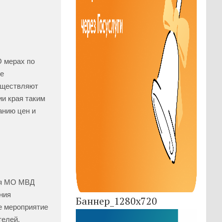
О мерах по
ое
существляют
ии края таким
анию цен и
ния МО МВД
ния
Баннер_1280x720
е мероприятие
телей,