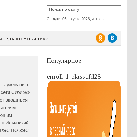
Сегодня
06 августа 2026, четверг
итель по Новичихе
Популярное
enroll_1_class1fd28
обслуживанию
ссети Сибирь»
ет вводиться
бителям
дующим
, п.Ильинский,
ий РЭС ПО ЗЭС