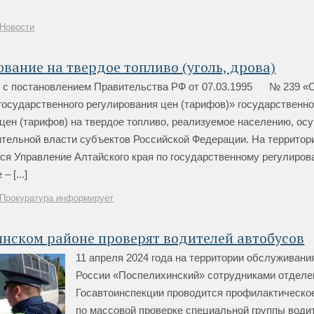
Новости
вание на твердое топливо (уголь, дрова)
и с постановлением Правительства РФ от 07.03.1995 № 239 «
осударственного регулирования цен (тарифов)» государственн
цен (тарифов) на твердое топливо, реализуемое населению, о
тельной власти субъектов Российской Федерации. На территор
ся Управление Алтайского края по государственному регулиров
 [...]
Прокуратура информирует
нском районе проверят водителей автобусов
11 апреля 2024 года на территории обслужива
России «Поспелихинский» сотрудниками отделе
Госавтоинспекции проводится профилактическо
по массовой проверке специальной группы води