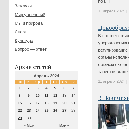
по [...]
Земляки
11 апреля 2024 |
Мир увлечений
Мы и природа
Ценообразо
Спорт
В соответстви
Культура
упорядочению г
Вопрос — ответ
регулирование 
органы исполни
органом являет
Архив статей
тарифов (далее –
Апрель 2024
11 апреля 2024 |
Пн
Вт
Ср
Чт
Пт
Сб
Вс
1
2
3
4
5
6
7
8
9
10
11
12
13
14
В Новичихи
15
16
17
18
19
20
21
22
23
24
25
26
27
28
29
30
« Мар
Май »