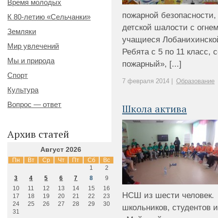
Время молодых
пожарной безопасности,
К 80-летию «Сельчанки»
детской шалости с огне
Земляки
учащиеся Лобанихинско
Мир увлечений
Ребята с 5 по 11 класс
Мы и природа
пожарный», [...]
Спорт
7 февраля 2014 |
Образование
Культура
Вопрос — ответ
Школа актива
Архив статей
Август 2026
Пн
Вт
Ср
Чт
Пт
Сб
Вс
1
2
3
4
5
6
7
8
9
10
11
12
13
14
15
16
НСШ из шести человек.
17
18
19
20
21
22
23
24
25
26
27
28
29
30
школьников, студентов и
31