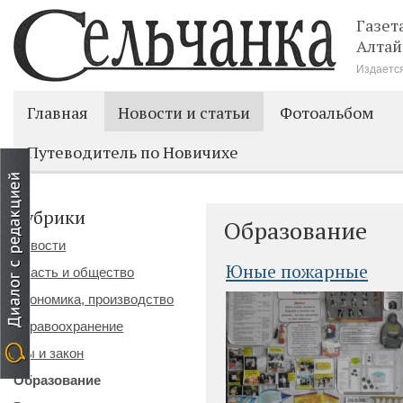
Газет
Алтай
Издается
Главная
Новости и статьи
Фотоальбом
Путеводитель по Новичихе
Рубрики
Образование
Новости
Юные пожарные
Власть и общество
Экономика, производство
Здравоохранение
Мы и закон
Образование