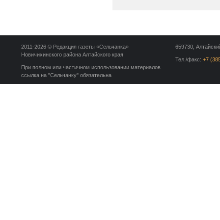
2011-2026 © Редакция газеты «Сельчанка»
659730, Алтайский
Новичихинского района Алтайского края
Тел./факс:
+7 (38
При полном или частичном использовании материалов
ссылка на "Сельчанку" обязательна