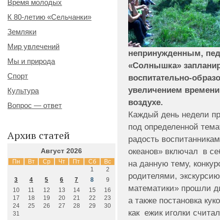
Время молодых
К 80-летию «Сельчанки»
Земляки
Мир увлечений
непринужденным, пед
Мы и природа
«Солнышка» заплани
Спорт
воспитательно-образо
увеличением времени
Культура
воздухе.
Вопрос — ответ
Каждый день недели пр
под определенной тема
Архив статей
радость воспитанникам
океанов» включал в се
Август 2026
Пн
Вт
Ср
Чт
Пт
Сб
Вс
на данную тему, конкур
1
2
родителями, экскурсию
3
4
5
6
7
8
9
математики» прошли д
10
11
12
13
14
15
16
17
18
19
20
21
22
23
а также постановка кук
24
25
26
27
28
29
30
как ежик иголки счита
31