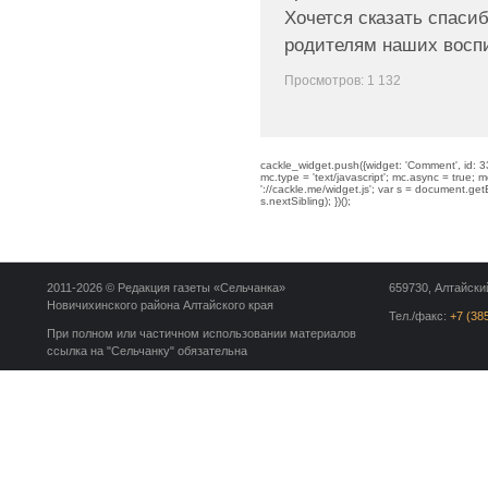
Хочется сказать спасиб
родителям наших воспи
Просмотров: 1 132
cackle_widget.push({widget: 'Comment', id: 33
mc.type = 'text/javascript'; mc.async = true; mc
'://cackle.me/widget.js'; var s = document.g
s.nextSibling); })();
2011-2026 © Редакция газеты «Сельчанка»
659730, Алтайский
Новичихинского района Алтайского края
Тел./факс:
+7 (38
При полном или частичном использовании материалов
ссылка на "Сельчанку" обязательна