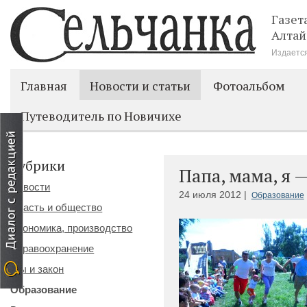
Газет
Алтай
Издается
Главная
Новости и статьи
Фотоальбом
Путеводитель по Новичихе
Рубрики
Папа, мама, я 
Новости
24 июля 2012 |
Образование
Власть и общество
Экономика, производство
Здравоохранение
Мы и закон
Образование