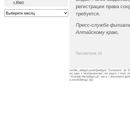
« Июл
регистрации права сох
требуется.
Пресс-служба
филиала
Алтайскому краю.
Просмотров: 16
cackle_widget.push({widget: 'Comment', id: 33
mc.type = 'text/javascript'; mc.async = true; mc
'://cackle.me/widget.js'; var s = document.g
s.nextSibling); })();