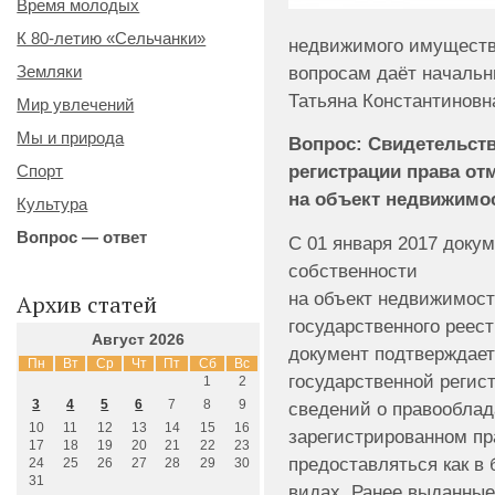
Время молодых
К 80-летию «Сельчанки»
недвижимого имуществ
вопросам даёт начальн
Земляки
Татьяна Константиновн
Мир увлечений
Мы и природа
Вопрос: Свидетельств
регистрации права от
Спорт
на объект недвижимо
Культура
Вопрос — ответ
С 01 января 2017 доку
собственности
на объект недвижимост
Архив статей
государственного реес
Август 2026
документ подтверждает
Пн
Вт
Ср
Чт
Пт
Сб
Вс
государственной регис
1
2
3
4
5
6
7
8
9
сведений о правооблад
10
11
12
13
14
15
16
зарегистрированном пр
17
18
19
20
21
22
23
предоставляться как в 
24
25
26
27
28
29
30
31
видах. Ранее выданные