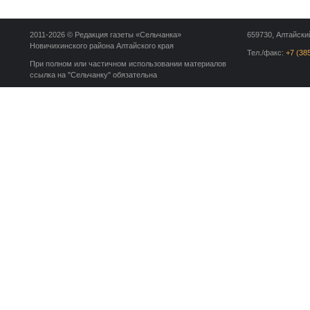
2011-2026 © Редакция газеты «Сельчанка»
659730, Алтайский
Новичихинского района Алтайского края
Тел./факс:
+7 (38
При полном или частичном использовании материалов
ссылка на "Сельчанку" обязательна