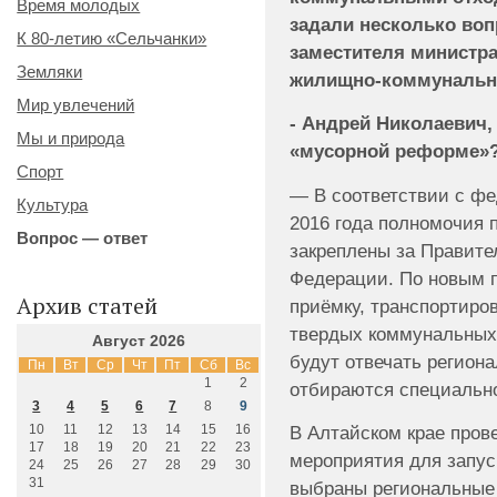
Время молодых
задали несколько воп
К 80-летию «Сельчанки»
заместителя министра
Земляки
жилищно-коммунально
Мир увлечений
- Андрей Николаевич,
Мы и природа
«мусорной реформе»
Спорт
— В соответствии с ф
Культура
2016 года полномочия 
Вопрос — ответ
закреплены за Правите
Федерации. По новым п
Архив статей
приёмку, транспортиров
твердых коммунальных 
Август 2026
будут отвечать регион
Пн
Вт
Ср
Чт
Пт
Сб
Вс
1
2
отбираются специальн
3
4
5
6
7
8
9
10
11
12
13
14
15
16
В Алтайском крае пров
17
18
19
20
21
22
23
мероприятия для запус
24
25
26
27
28
29
30
31
выбраны региональные 