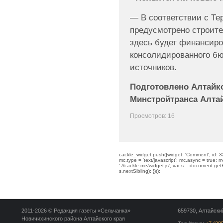
— В соответствии с Те
предусмотрено строите
здесь будет финансиро
консолидированного бю
источников.
Подготовлено Алтайк
Минстройтранса Алтай
Просмотров: 16
cackle_widget.push({widget: 'Comment', id: 33
mc.type = 'text/javascript'; mc.async = true; mc
'://cackle.me/widget.js'; var s = document.g
s.nextSibling); })();
2011-2026 © Редакция газеты «Сельчанка»
659730, Алтайский
Новичихинского района Алтайского края