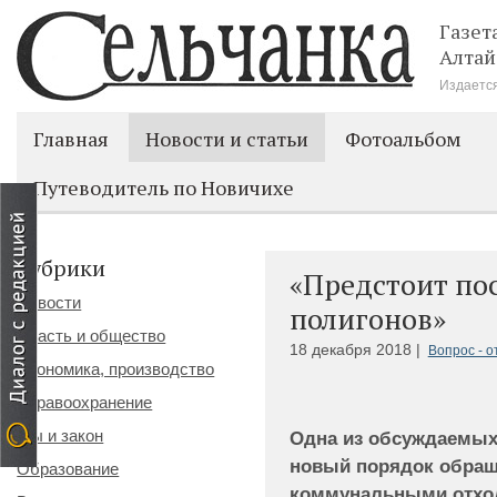
Газет
Алтай
Издается
Главная
Новости и статьи
Фотоальбом
Путеводитель по Новичихе
Рубрики
«Предстоит по
Новости
полигонов»
Власть и общество
18 декабря 2018 |
Вопрос - о
Экономика, производство
Здравоохранение
Мы и закон
Одна из обсуждаемых 
новый порядок обращ
Образование
коммунальными отход