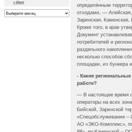
« Июл
определённым террито
отходами, — Алейская,
Заринская, Каменская,
Кроме того, в крае утв
Документ устанавливае
потребителей и регион
раздельного накоплени
несколько способов сбо
площадки, из бункера 
- Какие региональные
работе?
— В настоящее время 
операторы на всех зон
Бийской, Заринской т
«Спецобслуживание – Ц
АО «ЭКО-Комплекс», п
88», по Каменской – О