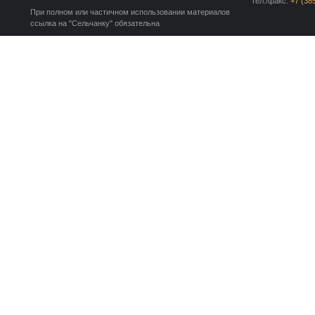
Тел./факс:
+7 (38
При полном или частичном использовании материалов
ссылка на "Сельчанку" обязательна