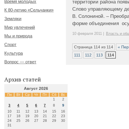
Время молодых
территории района появ
Слово управляющему де
К 80-летию «Сельчанки»
В. Солониной. – Преобр
Земляки
форме объединения осущ
Мир увлечений
10 февраля 2011 |
Власть и об
Мы и природа
Спорт
Страница 114 из 114
« Пер
Культура
111
112
113
114
Вопрос — ответ
Архив статей
Август 2026
Пн
Вт
Ср
Чт
Пт
Сб
Вс
1
2
3
4
5
6
7
8
9
10
11
12
13
14
15
16
17
18
19
20
21
22
23
24
25
26
27
28
29
30
31