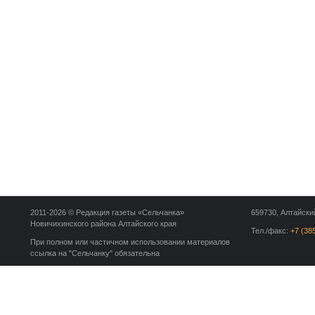
2011-2026 © Редакция газеты «Сельчанка»
659730, Алтайский
Новичихинского района Алтайского края
Тел./факс:
+7 (38
При полном или частичном использовании материалов
ссылка на "Сельчанку" обязательна