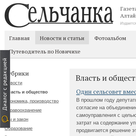
Газет
Алтай
Издается
Главная
Новости и статьи
Фотоальбом
Путеводитель по Новичихе
Рубрики
Власть и общест
Новости
Один сельсовет вме
Власть и общество
В прошлом году депутат
Экономика, производство
согласие на объединени
Здравоохранение
самоуправления с цель
Мы и закон
затрат на содержание уп
Образование
продвигается решение эт