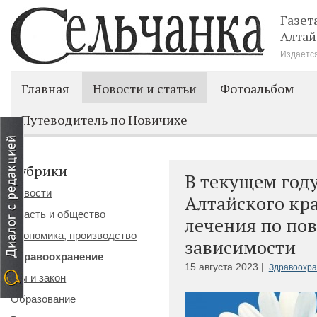
Газет
Алтай
Издается
Главная
Новости и статьи
Фотоальбом
Путеводитель по Новичихе
Рубрики
В текущем год
Новости
Алтайского кр
Власть и общество
лечения по по
Экономика, производство
зависимости
Здравоохранение
15 августа 2023 |
Здравоохр
Мы и закон
Образование