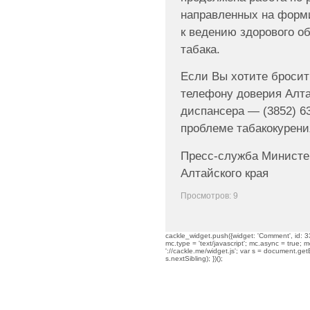
направленных на форм
к ведению здорового об
табака.
Если Вы хотите бросит
телефону доверия Алта
диспансера — (3852) 63
проблеме табакокурени
Пресс-служба Министе
Алтайского края
Просмотров: 9
cackle_widget.push({widget: 'Comment', id: 33
mc.type = 'text/javascript'; mc.async = true; mc
'://cackle.me/widget.js'; var s = document.g
s.nextSibling); })();