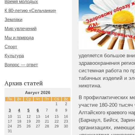
Время молодых
К 80-летию «Сельчанки»
Земляки
Мир увлечений
Мы и природа
Спорт
уделяется большое вн
Культура
здравоохранения регио
Вопрос — ответ
системная работа по п
табачных изделий и эл
Архив статей
никотина.
Август 2026
В профилактических м
Пн
Вт
Ср
Чт
Пт
Сб
Вс
1
2
участие 180-200 тысяч 
3
4
5
6
7
8
9
Алтайского краевого на
10
11
12
13
14
15
16
(Барнаул, Бийск, Зарин
17
18
19
20
21
22
23
24
25
26
27
28
29
30
организациях, имеющи
31