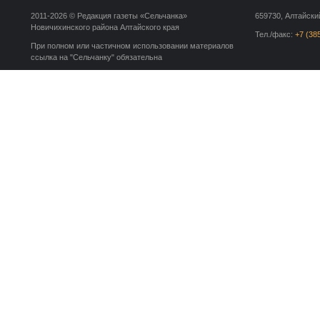
2011-2026 © Редакция газеты «Сельчанка»
659730, Алтайский
Новичихинского района Алтайского края
Тел./факс:
+7 (38
При полном или частичном использовании материалов
ссылка на "Сельчанку" обязательна