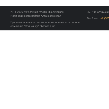
2011-2026 © Редакция газеты «Сельчанка»
659730, Алтайский
Новичихинского района Алтайского края
Тел./факс:
+7 (38
При полном или частичном использовании материалов
ссылка на "Сельчанку" обязательна