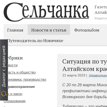
Газет
Алтай
Издается
Главная
Новости и статьи
Фотоальбом
Путеводитель по Новичихе
Рубрики
Ситуация по ту
Новости
Алтайском крае
Власть и общество
21 марта 2023 |
Здравоохран
Экономика, производство
С 20 по 26 марта Мин
Здравоохранение
профилактики инфекци
Мы и закон
Всемирного дня борьб
Образование
Туберкулез – это инфе