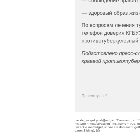
— соблюдение правил 
— здоровый образ жиз
По вопросам лечения т
телефон доверия КГБУ
противотуберкулезный д
Подготовлено пресс-с
краевой противотубер
Просмотров: 9
cackle_widget.push({widget: 'Comment', id: 33
mc.type = 'text/javascript'; mc.async = true; mc
'://cackle.me/widget.js'; var s = document.g
s.nextSibling); })();