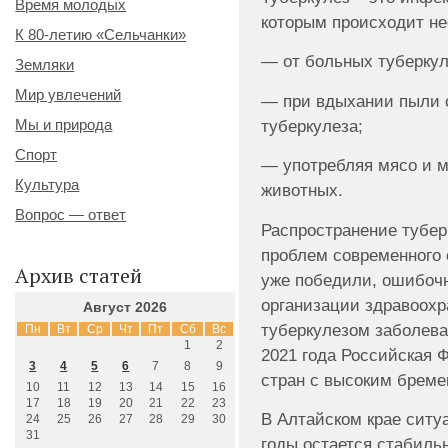
Время молодых
которым происходит не
К 80-летию «Сельчанки»
— от больных туберкул
Земляки
Мир увлечений
— при вдыхании пыли 
туберкулеза;
Мы и природа
Спорт
— употребляя мясо и м
Культура
животных.
Вопрос — ответ
Распространение тубер
проблем современного 
Архив статей
уже победили, ошибоч
организации здравоохр
Август 2026
туберкулезом заболева
Пн
Вт
Ср
Чт
Пт
Сб
Вс
1
2
2021 года Российская 
3
4
5
6
7
8
9
стран с высоким бреме
10
11
12
13
14
15
16
17
18
19
20
21
22
23
В Алтайском крае ситу
24
25
26
27
28
29
30
31
годы остается стабиль