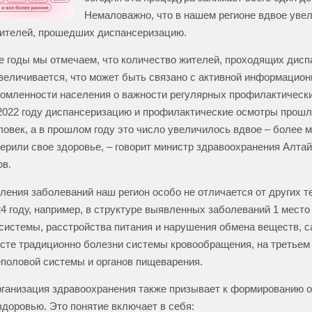
Немаловажно, что в нашем регионе вдвое уве
ителей, прошедших диспансеризацию.
е годы мы отмечаем, что количество жителей, проходящих дисп
величивается, что может быть связано с активной информацион
омленности населения о важности регулярных профилактически
2022 году диспансеризацию и профилактические осмотры прошл
ловек, а в прошлом году это число увеличилось вдвое – более 
ерили свое здоровье, – говорит министр здравоохранения Алтай
в.
ления заболеваний наш регион особо не отличается от других т
24 году, например, в структуре выявленных заболеваний 1 место
системы, расстройства питания и нарушения обмена веществ, с
сте традиционно болезни системы кровообращения, на третьем
половой системы и органов пищеварения.
ганизация здравоохранения также призывает к формированию о
здоровью. Это понятие включает в себя: