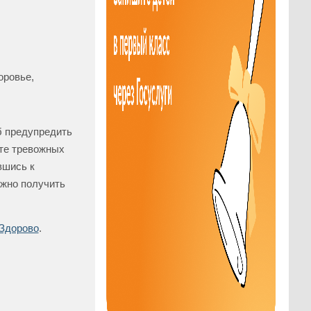
оровье,
б предупредить
ите тревожных
вшись к
ожно получить
Здорово
.