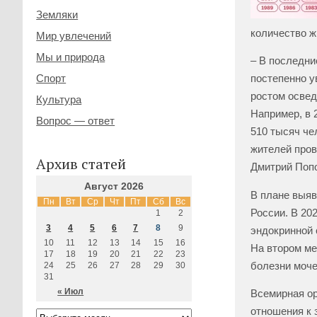
Земляки
количество ж
Мир увлечений
Мы и природа
– В последни
Спорт
постепенно у
ростом освед
Культура
Например, в 
Вопрос — ответ
510 тысяч че
жителей пров
Архив статей
Дмитрий Попо
Август 2026
В плане выяв
Пн
Вт
Ср
Чт
Пт
Сб
Вс
России. В 20
1
2
3
4
5
6
7
8
9
эндокринной 
10
11
12
13
14
15
16
На втором ме
17
18
19
20
21
22
23
болезни моче
24
25
26
27
28
29
30
31
« Июл
Всемирная ор
отношения к 