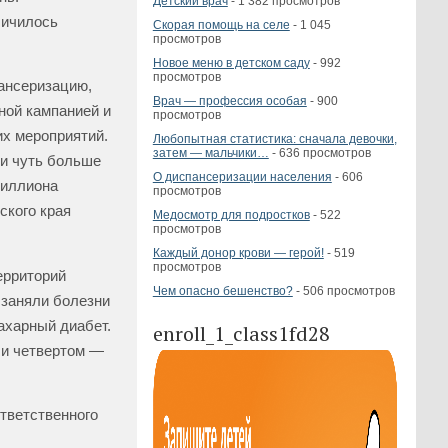
Детский врач
- 1 382 просмотров
личилось
Скорая помощь на селе
- 1 045
просмотров
Новое меню в детском саду
- 992
просмотров
ансеризацию,
Врач — профессия особая
- 900
ной кампанией и
просмотров
х мероприятий.
Любопытная статистика: сначала девочки,
затем — мальчики…
- 636 просмотров
и чуть больше
О диспансеризации населения
- 606
миллиона
просмотров
ского края
Медосмотр для подростков
- 522
просмотров
Каждый донор крови — герой!
- 519
просмотров
ерриторий
Чем опасно бешенство?
- 506 просмотров
 заняли болезни
ахарный диабет.
enroll_1_class1fd28
 и четвертом —
тветственного