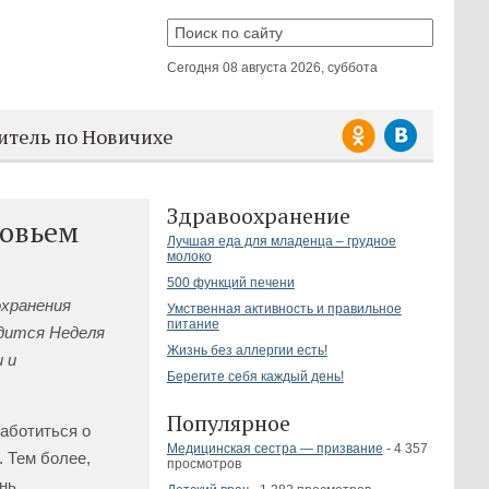
Сегодня
08 августа 2026, суббота
итель по Новичихе
Здравоохранение
ровьем
Лучшая еда для младенца – грудное
молоко
500 функций печени
охранения
Умственная активность и правильное
питание
дится Неделя
Жизнь без аллергии есть!
 и
Берегите себя каждый день!
Популярное
аботиться о
Медицинская сестра — призвание
- 4 357
 Тем более,
просмотров
нь.