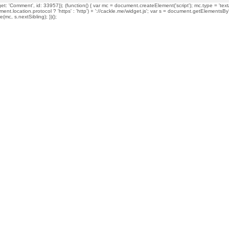
t: 'Comment', id: 33957}); (function() { var mc = document.createElement('script'); mc.type = 'text/
ment.location.protocol ? 'https' : 'http') + '://cackle.me/widget.js'; var s = document.getElementsBy
mc, s.nextSibling); })();