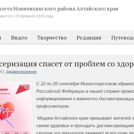
азета Новичихинского района
Алтайского края
дается с 23 февраля 1935 года
м
Видео
Творчество
Редакция
Путевод
еризация спасет от проблем со здо
5 |
Здравоохранение
С 22 по 28 сентября Министерством здраво
Российской Федерации в нашей стране прово
информирования о важности диспансеризации
профосмотров.
Медики Алтайского края призывают жителей з
своем здоровье и проходить диспансеризацию.
сегодня эта процедура занимает всего один де