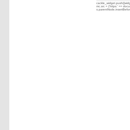
cackle_widget.push({widge
mc.src = ('https:' == docu
s.parentNode.insertBefore(