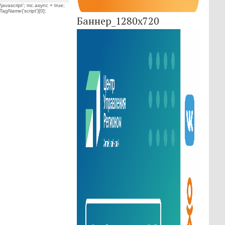
javascript'; mc.async = true;
TagName('script')[0];
Баннер_1280x720