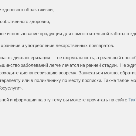
 здорового образа жизни,
 собственного здоровья,
ное использование продукции для самостоятельной заботы о зд
 хранение и употребление лекарственных препаратов.
нают: диспансеризация — не формальность, а реальный спосо
ьшинство заболеваний легче лечатся на ранней стадии. Не жд
роходите диспансеризацию вовремя. Записаться можно, обрати
терапевту или в поликлинику по месту прописки. Также талон м
Госуслуги».
ной информации на эту тему вы можете прочитать на сайте
Так