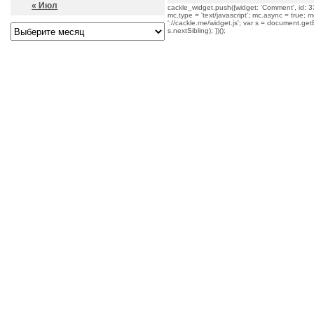
« Июл
cackle_widget.push({widget: 'Comment', id: 33
mc.type = 'text/javascript'; mc.async = true; mc
'://cackle.me/widget.js'; var s = document.g
s.nextSibling); })();