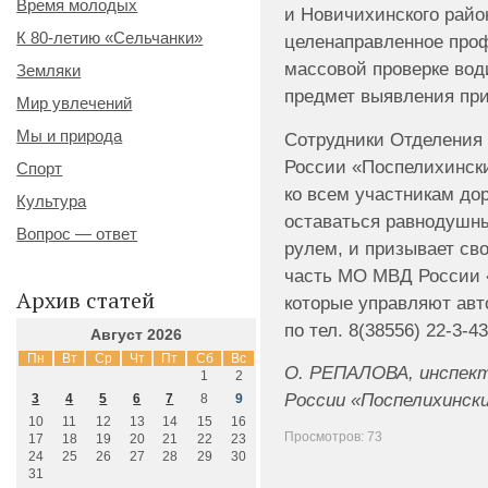
Время молодых
и Новичихинского райо
К 80-летию «Сельчанки»
целенаправленное про
массовой проверке вод
Земляки
предмет выявления при
Мир увлечений
Мы и природа
Сотрудники Отделения
России «Поспелихинск
Спорт
ко всем участникам до
Культура
оставаться равнодушны
Вопрос — ответ
рулем, и призывает св
часть МО МВД России 
Архив статей
которые управляют авт
по тел. 8(38556) 22-3-4
Август 2026
Пн
Вт
Ср
Чт
Пт
Сб
Вс
О. РЕПАЛОВА, инспект
1
2
России «Поспелихински
3
4
5
6
7
8
9
10
11
12
13
14
15
16
Просмотров: 73
17
18
19
20
21
22
23
24
25
26
27
28
29
30
31