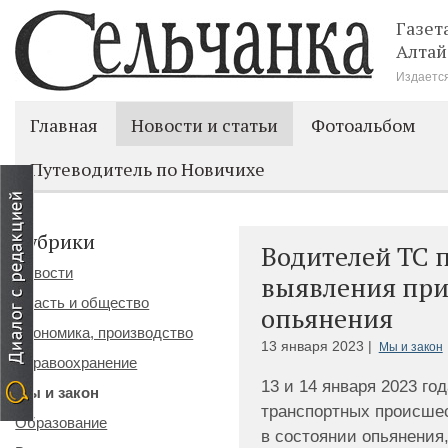
Газет
Алтай
Издается
Главная
Новости и статьи
Фотоальбом
Путеводитель по Новичихе
Рубрики
Водителей ТС 
Новости
выявления при
Власть и общество
опьянения
Экономика, производство
13 января 2023 |
Мы и закон
Здравоохранение
13 и 14 января 2023 го
Мы и закон
транспортных происше
Образование
в состоянии опьянения