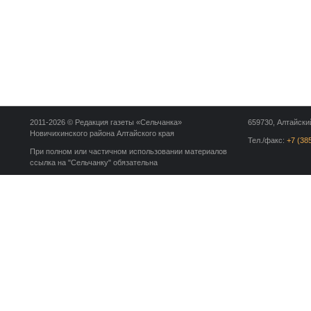
2011-2026 © Редакция газеты «Сельчанка»
659730, Алтайский
Новичихинского района Алтайского края
Тел./факс:
+7 (38
При полном или частичном использовании материалов
ссылка на "Сельчанку" обязательна