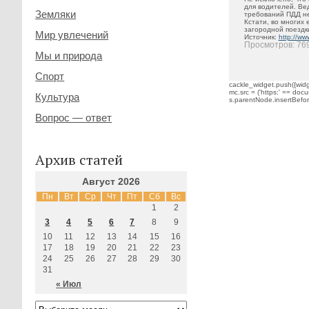
для водителей. Ве
Земляки
требований ПДД н
Кстати, во многих
загородной поездк
Мир увлечений
Источник:
http://w
Просмотров: 76
Мы и природа
Спорт
cackle_widget.push({widge
mc.src = ('https:' == docu
Культура
s.parentNode.insertBefore(
Вопрос — ответ
Архив статей
Август 2026
Пн
Вт
Ср
Чт
Пт
Сб
Вс
1
2
3
4
5
6
7
8
9
10
11
12
13
14
15
16
17
18
19
20
21
22
23
24
25
26
27
28
29
30
31
« Июл