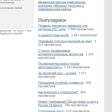
Межведомственная комплексная
т исполнение
операция «Малыш» проходит в
ым условием любой
Новичихинском районе
Популярное
Правила дорожного движения для
скутеров 2017 года
- 2 568 просмотров
javascript'; mc.async = true;
TagName('script')[0];
О защите прав детей
- 1 887 просмотров
Приемная суда консультаций не дает
- 1
414 просмотров
Станьте независимым
антикоррупционным экспертом
- 1 153
просмотров
Профилактика краж и угонов
автотранспорта
- 1 143 просмотров
За бродячий скот – штраф
- 1 071
просмотров
Погашение и снятие судимости
- 930
просмотров
Как бороться с суррогатом?
- 924
просмотров
Новые требования ПДД вступают в силу в
России 18 марта
- 769 просмотров
О бродячем скоте
- 518 просмотров