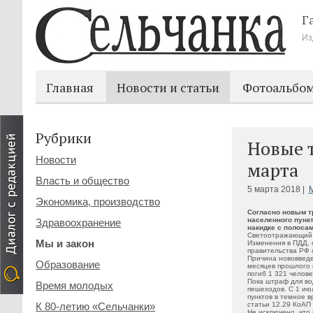
Г
Из
Главная
Новости и статьи
Фотоальбо
Рубрики
Новые т
Новости
марта
Власть и общество
5 марта 2018 |
М
Экономика, производство
Согласно новым т
населенного пункт
Здравоохранение
накидке с полоса
Светоотражающий ж
Мы и закон
Изменения в ПДД,
правительства РФ о
Причина нововведе
Образование
месяцев прошлого 
погиб 1 321 челове
Пока штраф для во
Время молодых
пешеходов. С 1 ию
пунктов в темное 
К 80-летию «Сельчанки»
статьи 12.29 КоАП
Не исключено, что 