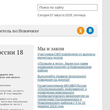
Сегодня
07 августа 2026, пятница
итель по Новичихе
Мы и закон
оссии 18
Участников СВО освободили от выплаты
кредитных долгов
«Полиция и дети». Акция под таким
названием проходит в Новичихинском
районе
дороге вне
Выполняйте правила безопасного
ртке или жилете-
поведения на дорогах!
Госавтоинспекция МО МВД России
овлением
«Поспелихинский» информирует о
атистики, за шесть
проведении комплексного
я. В этих авариях
профилактического мероприятия на
авно есть для
территории Поспелихинского и
 части вне населенных
Новичихинского районов с 3 по 31
трафом по части 1
декабря 2024 года
ий ящик, пропишут и