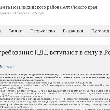
азета Новичихинского района
Алтайского края
дается с 23 февраля 1935 года
м
Видео
Творчество
Редакция
Путевод
ребования ПДД вступают в силу в Р
ы и закон
ребованиям с 18 марта водители, попавшие в ДТП или вынужденно остановившиеся на 
а в ночное время, должны покидать автомобили только в светоотражающем жилете, ку
ми световозвращающего материала.
илет должен быть использован также и днем при ограниченной видимости.
 обязывающие водителей возить с собой светоотражающие жилеты, были внесены Постан
т 12 декабря 2017 года.
ния – печальная статистика ДТП, произошедших в темное время суток. Согласно данным ст
года на российских дорогах произошло более 7,5 тыс. наездов на пешеходов в ночное врем
к, 6 537 человек получили ранения.
дителей за отсутствие жилета не прописан в КоАП РФ. При этом аналогичный штраф уже д
ля 2015 года все пешеходы при переходе дороги, движении по обочине или краю проезжей
время суток обязаны иметь при себе световозвращающие элементы. Их отсутствие грозит ш
 РФ в размере 500 рублей.
после вступления в силу новых поправок аналогичный штраф в КоАП, не откладывая в долг