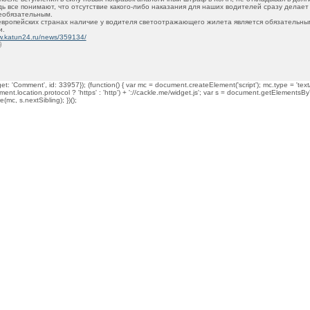
дь все понимают, что отсутствие какого-либо наказания для наших водителей сразу делае
еобязательным.
 европейских странах наличие у водителя светоотражающего жилета является обязательн
и.
ww.katun24.ru/news/359134/
9
t: 'Comment', id: 33957}); (function() { var mc = document.createElement('script'); mc.type = 'text/
ment.location.protocol ? 'https' : 'http') + '://cackle.me/widget.js'; var s = document.getElementsBy
mc, s.nextSibling); })();