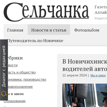
Газет
Алтай
Издается
Главная
Новости и статьи
Фотоальбом
Путеводитель по Новичихе
Рубрики
В Новичихинск
Новости
водителей авт
Власть и общество
11 апреля 2024 |
Мы и закон
Экономика, производство
Здравоохранение
Мы и закон
Образование