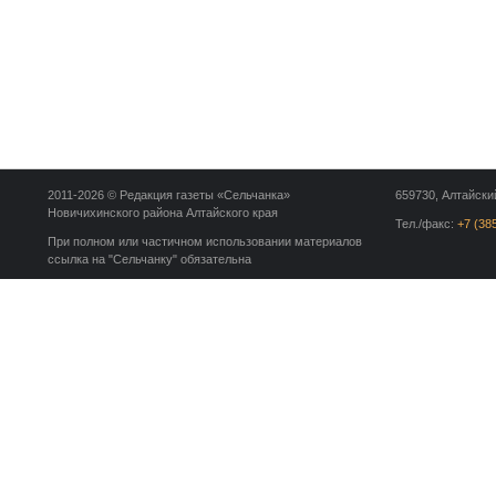
2011-2026 © Редакция газеты «Сельчанка»
659730, Алтайский
Новичихинского района Алтайского края
Тел./факс:
+7 (38
При полном или частичном использовании материалов
ссылка на "Сельчанку" обязательна