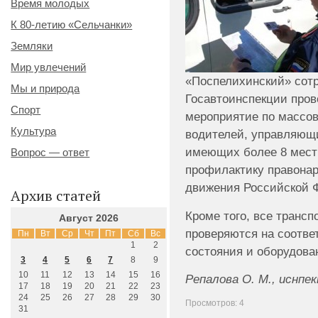
Время молодых
К 80-летию «Сельчанки»
Земляки
Мир увлечений
«Поспелихинский» сот
Мы и природа
Госавтоинспекции пров
Спорт
мероприятие по массов
Культура
водителей, управляющ
имеющих более 8 мест 
Вопрос — ответ
профилактику правона
движения Российской 
Архив статей
Кроме того, все трансп
Август 2026
проверяются на соответ
Пн
Вт
Ср
Чт
Пт
Сб
Вс
1
2
состояния и оборудова
3
4
5
6
7
8
9
10
11
12
13
14
15
16
Репалова О. М., иснпе
17
18
19
20
21
22
23
24
25
26
27
28
29
30
Просмотров: 4
31