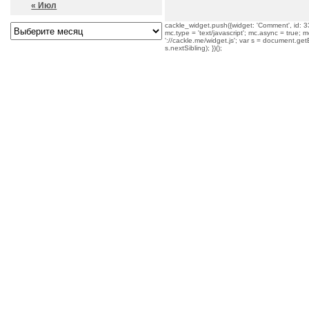
« Июл
cackle_widget.push({widget: 'Comment', id: 33
mc.type = 'text/javascript'; mc.async = true; mc
'://cackle.me/widget.js'; var s = document.g
s.nextSibling); })();