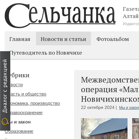
Газет
Алтай
Издается
Главная
Новости и статьи
Фотоальбом
Путеводитель по Новичихе
Рубрики
Межведомстве
Новости
операция «Мал
Власть и общество
Новичихинско
Экономика, производство
22 октября 2024 |
Мы и закон
Здравоохранение
Мы и закон
Образование