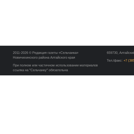
2011-2026 © Редакция газеты «Сельчанка»
659730, Алтайский
Новичихинского района Алтайского края
Тел./факс:
+7 (38
При полном или частичном использовании материалов
ссылка на "Сельчанку" обязательна