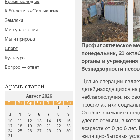
Время молодых
К 80-летию «Сельчанки»
Земляки
Мир увлечений
Мы и природа
Профилактическое ме
Спорт
понедельник, 21 октя
Культура
органы и учреждения
Вопрос — ответ
безнадзорности несо
Целью операции являе
Архив статей
детей,находящихся на 
Август 2026
неблагополучия, их св
Пн
Вт
Ср
Чт
Пт
Сб
Вс
профилактики социальн
1
2
Особое внимание спец
3
4
5
6
7
8
9
уделят семьям, в кото
10
11
12
13
14
15
16
17
18
19
20
21
22
23
возрасте от 0 до 6 лет
24
25
26
27
28
29
30
жилищно-бытовых усло
31