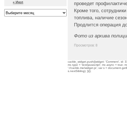
« Июл
проведет профилактиче
Кроме того, сотрудники
топлива, наличие сезо
Продлится операция до
Фото из архива полици
Просмотров: 8
cackle_widget.push({widget: 'Comment', id: 33
mc.type = 'text/javascript'; mc.async = true; mc
'://cackle.me/widget.js'; var s = document.g
s.nextSibling); })();