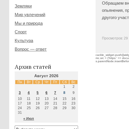
Обращаем вн
Земляки
опьянения, п
Мир увлечений
другого учас
Мы и природа
Спорт
Просмотров: 29
Культура
Вопрос — ответ
cackle_widget.push({widge
mc.src = ('https:' == docu
s.parentNode.insertBefore(
Архив статей
Август 2026
Пн
Вт
Ср
Чт
Пт
Сб
Вс
1
2
3
4
5
6
7
8
9
10
11
12
13
14
15
16
17
18
19
20
21
22
23
24
25
26
27
28
29
30
31
« Июл