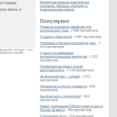
Межведомственная комплексная
остоянии
операция «Малыш» проходит в
вою жизнь и
Новичихинском районе
Популярное
Правила дорожного движения для
скутеров 2017 года
- 2 568 просмотров
О защите прав детей
- 1 887 просмотров
Приемная суда консультаций не дает
- 1
414 просмотров
javascript'; mc.async = true;
Станьте независимым
TagName('script')[0];
антикоррупционным экспертом
- 1 153
просмотров
Профилактика краж и угонов
автотранспорта
- 1 143 просмотров
За бродячий скот – штраф
- 1 071
просмотров
Погашение и снятие судимости
- 930
просмотров
Как бороться с суррогатом?
- 924
просмотров
Новые требования ПДД вступают в силу в
России 18 марта
- 769 просмотров
О бродячем скоте
- 518 просмотров