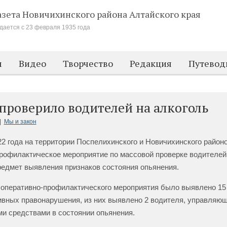
азета Новичихинского района
Алтайского края
дается с 23 февраля 1935 года
м
Видео
Творчество
Редакция
Путевод
проверило водителей на алкоголь
|
Мы и закон
22 года на территории Поспелихинского и Новичихинского район
рофилактическое мероприятие по массовой проверке водителей
редмет выявления признаков состояния опьянения.
 оперативно-профилактического мероприятия было выявлено 15
вных правонарушения, из них выявлено 2 водителя, управляю
и средствами в состоянии опьянения.