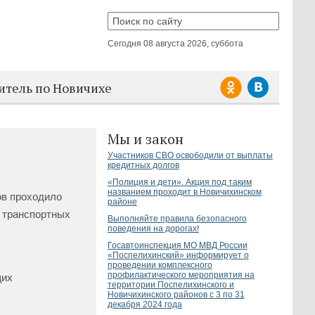
Сегодня
08 августа 2026, суббота
итель по Новичихе
Мы и закон
Участников СВО освободили от выплаты
кредитных долгов
«Полиция и дети». Акция под таким
названием проходит в Новичихинском
ов проходило
районе
 транспортных
Выполняйте правила безопасного
поведения на дорогах!
Госавтоинспекция МО МВД России
«Поспелихинский» информирует о
проведении комплексного
профилактического мероприятия на
щих
территории Поспелихинского и
Новичихинского районов с 3 по 31
декабря 2024 года