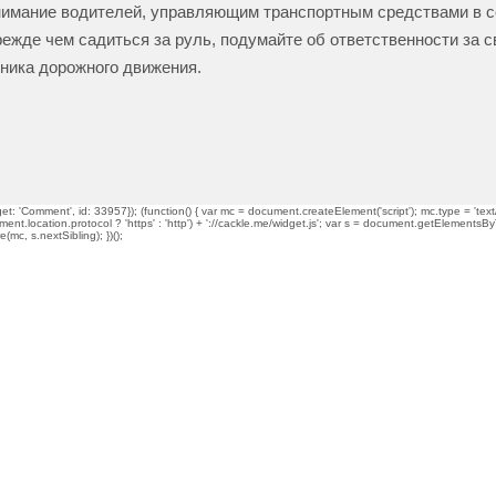
имание водителей, управляющим транспортным средствами в с
режде чем садиться за руль, подумайте об ответственности за с
тника дорожного движения.
t: 'Comment', id: 33957}); (function() { var mc = document.createElement('script'); mc.type = 'text/
ment.location.protocol ? 'https' : 'http') + '://cackle.me/widget.js'; var s = document.getElementsBy
mc, s.nextSibling); })();