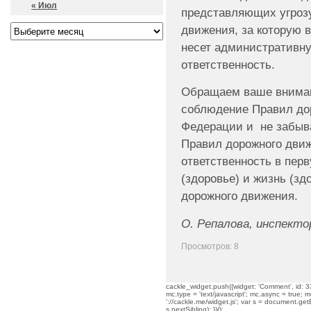
« Июл
представляющих угрозу
движения, за которую 
несет административн
ответственность.
Обращаем ваше вниман
соблюдение Правил до
Федерации и не забыва
Правил дорожного дви
ответственность в пер
(здоровье) и жизнь (зд
дорожного движения.
О. Репалова, инспект
Просмотров: 8
cackle_widget.push({widget: 'Comment', id: 33
mc.type = 'text/javascript'; mc.async = true; mc
'://cackle.me/widget.js'; var s = document.g
s.nextSibling); })();