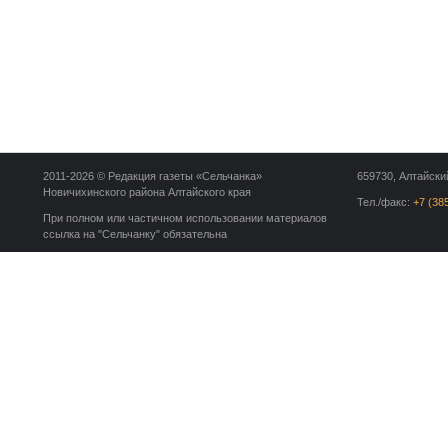
2011-2026 © Редакция газеты «Сельчанка»
659730, Алтайский
Новичихинского района Алтайского края
Тел./факс:
+7 (38
При полном или частичном использовании материалов
ссылка на "Сельчанку" обязательна