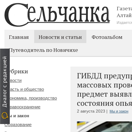
Газет
Алтай
Издается
Главная
Новости и статьи
Фотоальбом
Путеводитель по Новичихе
Рубрики
ГИБДД предупр
Новости
массовых пров
Власть и общество
предмет выявл
Экономика, производство
состояния опь
Здравоохранение
2 августа 2023 |
Мы и закон
Мы и закон
Образование