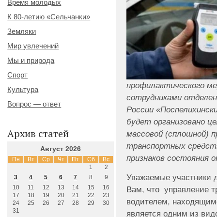
Время молодых
К 80-летию «Сельчанки»
Земляки
Мир увлечений
Мы и природа
Спорт
профилактического м
Культура
сотрудниками отделе
Вопрос — ответ
России «Поспелихинский
будет организовано ц
Архив статей
массовой (сплошной) п
транспортных средст
Август 2026
признаков состояния о
Пн
Вт
Ср
Чт
Пт
Сб
Вс
1
2
Уважаемые участники 
3
4
5
6
7
8
9
10
11
12
13
14
15
16
Вам, что управление 
17
18
19
20
21
22
23
водителем, находящимс
24
25
26
27
28
29
30
31
является одним из вид