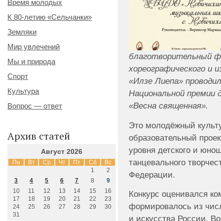
Время молодых
К 80-летию «Сельчанки»
Земляки
Мир увлечений
благотворительный ф
Мы и природа
хореографического и 
Спорт
«Илзе Лиепа» проводил
Культура
Национальной премии 
«Весна священная».
Вопрос — ответ
Это молодёжный культу
Архив статей
образовательный проек
уровня детского и юно
Август 2026
танцевального творчес
Пн
Вт
Ср
Чт
Пт
Сб
Вс
1
2
Федерации.
3
4
5
6
7
8
9
10
11
12
13
14
15
16
Конкурс оценивался ко
17
18
19
20
21
22
23
формировалось из числ
24
25
26
27
28
29
30
31
и искусства России. В