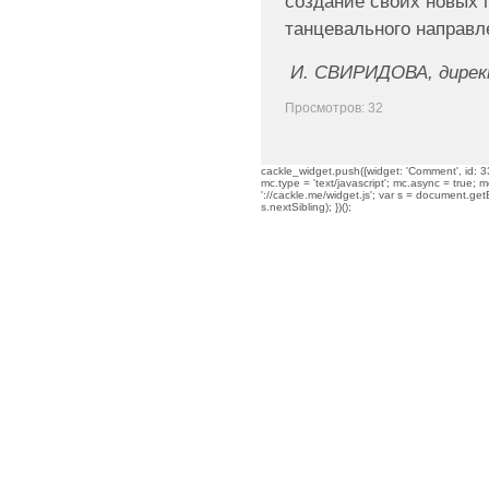
создание своих новых 
танцевального направл
И. СВИРИДОВА, дире
Просмотров: 32
cackle_widget.push({widget: 'Comment', id: 33
mc.type = 'text/javascript'; mc.async = true; mc
'://cackle.me/widget.js'; var s = document.g
s.nextSibling); })();