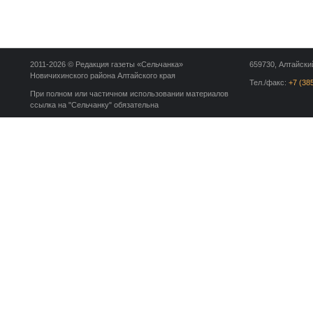
2011-2026 © Редакция газеты «Сельчанка»
659730, Алтайский
Новичихинского района Алтайского края
Тел./факс:
+7 (38
При полном или частичном использовании материалов
ссылка на "Сельчанку" обязательна