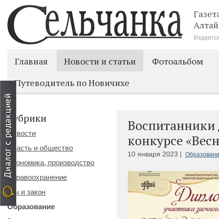
Газет
Алтай
Издается
Главная
Новости и статьи
Фотоальбом
Путеводитель по Новичихе
Рубрики
Воспитанники 
Новости
конкурсе «Вес
Власть и общество
10 января 2023 |
Образован
Экономика, производство
Здравоохранение
Мы и закон
Образование