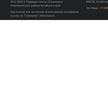
2011-2026 © Редакция газеты «Сельчанка»
659730, Алтайский
Новичихинского района Алтайского края
Тел./факс:
+7 (38
При полном или частичном использовании материалов
ссылка на "Сельчанку" обязательна