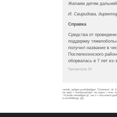
Желаем детям дальнейш
И. Свиридова, директ
Справка
Средства от проведени
поддержку тяжелобольн
получил название в че
Поспелихинского район
оборвалась в 7 лет из-
Просмотров: 50
cackle_widget.push({widget: 'Comment', id: 33
mc.type = 'text/javascript'; mc.async = true; mc
'://cackle.me/widget.js'; var s = document.g
s.nextSibling); })();