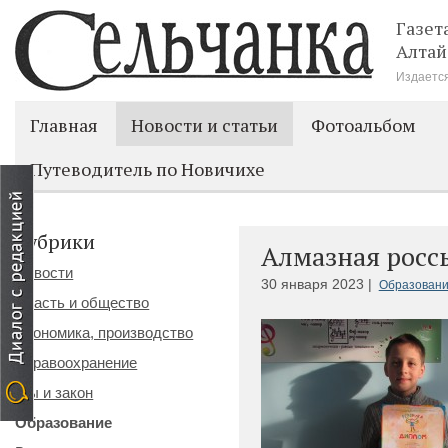
Газет
Алтай
Издается
Главная
Новости и статьи
Фотоальбом
Путеводитель по Новичихе
Рубрики
Алмазная росс
Новости
30 января 2023 |
Образован
Власть и общество
Экономика, производство
Здравоохранение
Мы и закон
Образование