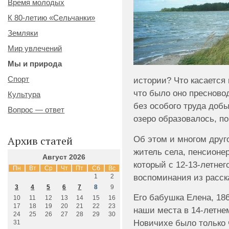
Время молодых
К 80-летию «Сельчанки»
Земляки
Мир увлечений
Мы и природа
Спорт
истории? Что касается 
что было оно пресново
Культура
без особого труда добы
Вопрос — ответ
озеро образовалось, п
Об этом и многом друг
Архив статей
житель села, пенсионе
Август 2026
который с 12-13-летнег
Пн
Вт
Ср
Чт
Пт
Сб
Вс
воспоминания из расск
1
2
3
4
5
6
7
8
9
Его бабушка Елена, 186
10
11
12
13
14
15
16
17
18
19
20
21
22
23
наши места в 14-летнем
24
25
26
27
28
29
30
Новичихе было только 
31