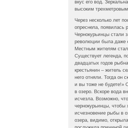
вкус его вод. Зеркальн
высоким трехметровым
Через несколько лет по
опреснела, появилась р
Чернокурьинцы стали 
революции была даже с
Местным жителям стал
Существует легенда, по
двадцатых годов рыбн
крестьянин – житель се
него отняли. Тогда он 
и вы тоже не будете!» 
в озеро. Вскоре вода в
исчезла. Возможно, чт
чернокурьинцы, чтобы х
исчезновение рыбы в оз
озера, видимо, открыл
послужила причиной ги