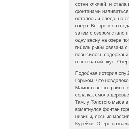
сотни ключей, и стала
фонтанами изливаться н
осталось и следа, на е
озеро. Вскоре в его во
затем с озером стало п
одну весну на озере по
гибель рыбы связана с 
повысилось содержание
горьковатый вкус. Озер
Подобная история опуб
Горьком, что невдалеке
Мамонтовского район: «
села как смола деревь
Там, у Толстого мыса в
взметнулся фонтан гор
низины, лесные массив
Курейки. Озеро назвал