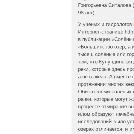
Григорьевна Ситалова 
98 лет).
У учёных и гидрологов
Интернет-странице
http
в публикации «Солёные
«Большинство озер, а и
тысяч, соленые или го
тем, что Кулундинская
реки, которые здесь пр
а не в океан. А вместе 
протяжении многих веко
Обитателями соленых 
рачки, которые могут ж
процессе отмирания он
илом образуют лечебны
исследований было уст
озерах отличается и и