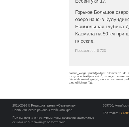
Ессентуки 17.
Горькое Большое озеро,
озеро на ю-в Кулундинс
Наибольшая глубина 7,
Касмала на 50 км при ш
плоские.
Просмотров: 8 723
cackle_widget.push({widget: 'Comment', id: 33
mc.type = 'text/javascript'; mc.async = true; mc
'://cackle.me/widget.js'; var s = document.g
s.nextSibling); })();
2011-2026 © Редакция газеты «Сельчанка»
659730, Алтайский
Новичихинского района Алтайского края
Тел./факс:
+7 (38
При полном или частичном использовании материалов
ссылка на "Сельчанку" обязательна