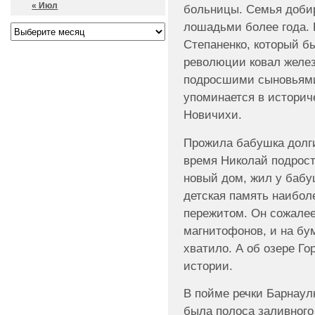
« Июл
больницы. Семья доби
лошадьми более года.
Степаненко, который бы
революции ковал желез
подросшими сыновьями 
упоминается в историч
Новичихи.
Прожила бабушка долги
время Николай подрост
новый дом, жил у бабуш
детская память наибол
пережитом. Он сожалеет
магнитофонов, и на бу
хватило. А об озере Г
истории.
В пойме речки Барнаулк
была полоса заливного 