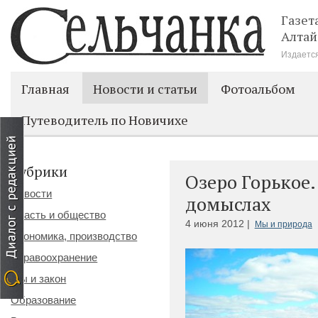
Газет
Алтай
Издается
Главная
Новости и статьи
Фотоальбом
Путеводитель по Новичихе
Рубрики
Озеро Горькое.
Новости
домыслах
Власть и общество
4 июня 2012 |
Мы и природа
Экономика, производство
Здравоохранение
Мы и закон
Образование