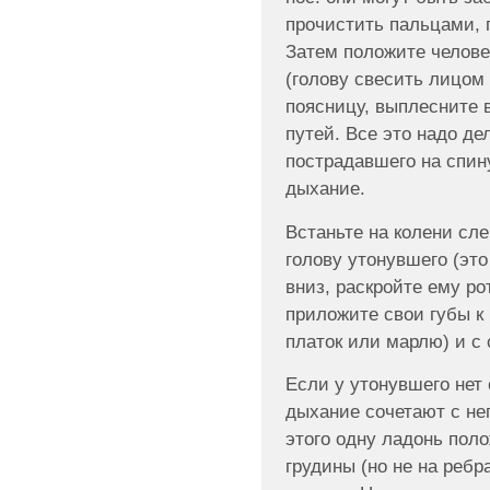
прочистить пальцами, п
Затем положите челове
(голову свесить лицом 
поясницу, выплесните 
путей. Все это надо де
пострадавшего на спин
дыхание.
Встаньте на колени сл
голову утонувшего (это
вниз, раскройте ему ро
приложите свои губы к
платок или марлю) и с
Если у утонувшего нет
дыхание сочетают с н
этого одну ладонь пол
грудины (но не на ребр