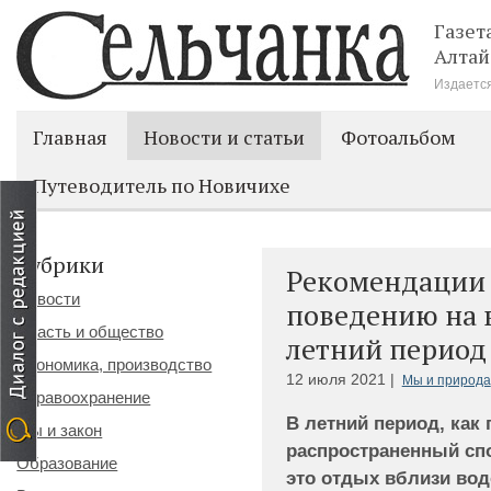
Газет
Алтай
Издается
Главная
Новости и статьи
Фотоальбом
Путеводитель по Новичихе
Рубрики
Рекомендации
Новости
поведению на 
Власть и общество
летний период
Экономика, производство
12 июля 2021 |
Мы и природа
Здравоохранение
В летний период, как
Мы и закон
распространенный сп
Образование
это отдых вблизи вод