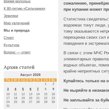
Время молодых
сожалению, пренебре
К 80-летию «Сельчанки»
при купании может пр
Земляки
Статистика свидетельст
Мир увлечений
водоемах тонут люди,
Мы и природа
тому оказываются нетр
переоценка своих сил 
Спорт
поведения в экстремал
Культура
Вопрос — ответ
В связи с этим МЧС Ро
элементарных правилах
водных объектах, пом
Архив статей
крайне неприятных сит
Август 2026
Купайтесь только на 
Пн
Вт
Ср
Чт
Пт
Сб
Вс
1
2
3
4
5
6
7
8
9
Не ныряйте в незнако
10
11
12
13
14
15
16
17
18
19
20
21
22
23
Не заплывайте за буй
24
25
26
27
28
29
30
31