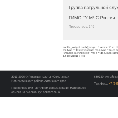
Группа патрульной слу
ГИМС ГУ МЧС России п
Просмотров: 145
cackle_widget.push({widget: 'Comment', id: 33
mc.type = 'text/javascript'; mc.async = true; mc
'://cackle.me/widget.js'; var s = document.g
s.nextSibling); })();
2011-2026 © Редакция газеты «Сельчанка»
659730, Алтайский
Новичихинского района Алтайского края
Тел./факс:
+7 (38
При полном или частичном использовании материалов
ссылка на "Сельчанку" обязательна