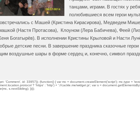
танцами, играми. В гостях у ре
полюбившиеся всем герои муль
повстречались с Машей (Кристина Кирасирова), Медведем Мише
машкой (Настя Протасова), Клоуном (Лера Бабичева), Феей (Ли
еня Богатырёв). В исполнении Кристины Крыловой и Насти Лун
обрые детские песни. В завершение праздника сказочные герои
им воздушные шары в форме сердец и, конечно, символ празд
t: 'Comment', id: 33957}); (function() { var mc = document.createElement('script'); mc.type = 'text/
ment.location.protocol ? 'https' : 'http') + '://cackle.me/widget.js'; var s = document.getElementsBy
mc, s.nextSibling); })();