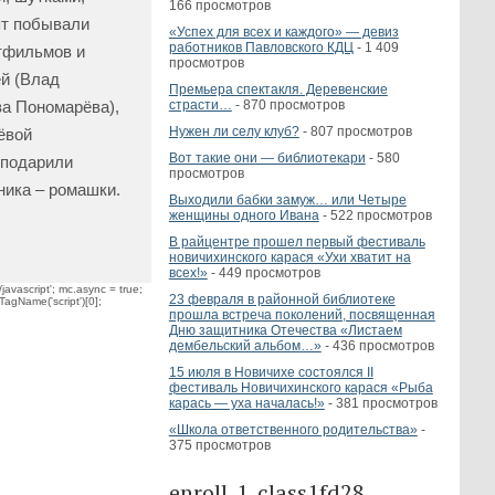
166 просмотров
бят побывали
«Успех для всех и каждого» — девиз
работников Павловского КДЦ
- 1 409
тфильмов и
просмотров
й (Влад
Премьера спектакля. Деревенские
за Пономарёва),
страсти…
- 870 просмотров
Нужен ли селу клуб?
- 807 просмотров
ёвой
Вот такие они — библиотекари
- 580
 подарили
просмотров
ника – ромашки.
Выходили бабки замуж… или Четыре
женщины одного Ивана
- 522 просмотров
В райцентре прошел первый фестиваль
новичихинского карася «Ухи хватит на
всех!»
- 449 просмотров
javascript'; mc.async = true;
23 февраля в районной библиотеке
TagName('script')[0];
прошла встреча поколений, посвященная
Дню защитника Отечества «Листаем
дембельский альбом…»
- 436 просмотров
15 июля в Новичихе состоялся II
фестиваль Новичихинского карася «Рыба
карась — уха началась!»
- 381 просмотров
«Школа ответственного родительства»
-
375 просмотров
enroll_1_class1fd28