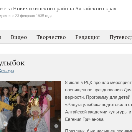
азета Новичихинского района
Алтайского края
дается с 23 февраля 1935 года
м
Видео
Творчество
Редакция
Путевод
 улыбок
Культура
8 июля в РДК прошло мероприят
посвященное празднованию Дня 
верности. Программу для детей
«Радуга улыбок» подготовила с
Алтайской академии культуры и
Евгения Гричанова.
Праздник был насыщен песнями