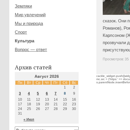
Земляки
Мир увлечений
сказок. Они 
Мы и природа
Романов), Ро
Спорт
Карлсоном (Ж
Культура
прозвучали д
Вопрос — ответ
присутствующ
Просмотров: 35
Архив статей
Август 2026
cackle_widget.push({widge
mc.src = ('https:' == docu
Пн
Вт
Ср
Чт
Пт
Сб
Вс
s.parentNode.insertBefore(
1
2
3
4
5
6
7
8
9
10
11
12
13
14
15
16
17
18
19
20
21
22
23
24
25
26
27
28
29
30
31
« Июл