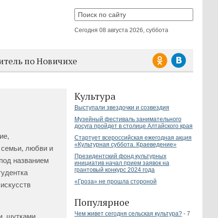
Сегодня
08 августа 2026, суббота
итель по Новичихе
Культура
Выступали звездочки и созвездия
Музейный фестиваль занимательного
досуга пройдет в столице Алтайского края
ие,
Стартует всероссийская ежегодная акция
«Культурная суббота. Краеведение»
семьи, любви и
Президентский фонд культурных
 под названием
инициатив начал прием заявок на
грантовый конкурс 2024 года
тудентка
«Гроза» не прошла стороной
 искусств
Популярное
Чем живет сегодня сельская культура?
- 7
, шутками,