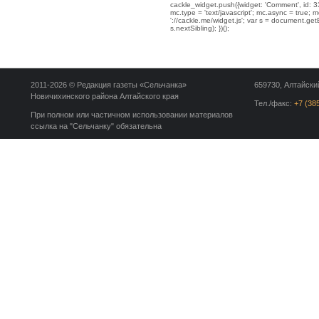
cackle_widget.push({widget: 'Comment', id: 33
mc.type = 'text/javascript'; mc.async = true; mc
'://cackle.me/widget.js'; var s = document.g
s.nextSibling); })();
2011-2026 © Редакция газеты «Сельчанка»
659730, Алтайский
Новичихинского района Алтайского края
Тел./факс:
+7 (38
При полном или частичном использовании материалов
ссылка на "Сельчанку" обязательна