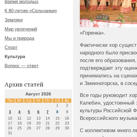
Время молодых
К 80-летию «Сельчанки»
Земляки
Мир увлечений
«Горенка».
Мы и природа
Фактически хор сущест
Спорт
народного было присвое
Культура
после его образования,
Вопрос — ответ
подтверждает эту оценк
принимались на сценах
и Змеиногорска, в сосе
Архив статей
Август 2026
Все годы руководит хо
Пн
Вт
Ср
Чт
Пт
Сб
Вс
Калебин, удостоенный 
1
2
культуры Российской Ф
3
4
5
6
7
8
9
Всероссийского музыка
10
11
12
13
14
15
16
17
18
19
20
21
22
23
24
25
26
27
28
29
30
С коллективом много л
31