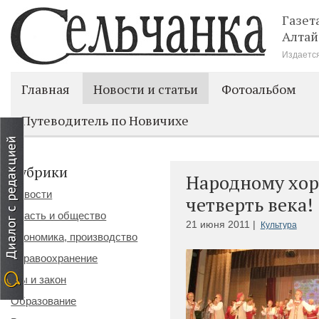
Газет
Алтай
Издается
Главная
Новости и статьи
Фотоальбом
Путеводитель по Новичихе
Рубрики
Народному хор
Новости
четверть века!
Власть и общество
21 июня 2011 |
Культура
Экономика, производство
Здравоохранение
Мы и закон
Образование