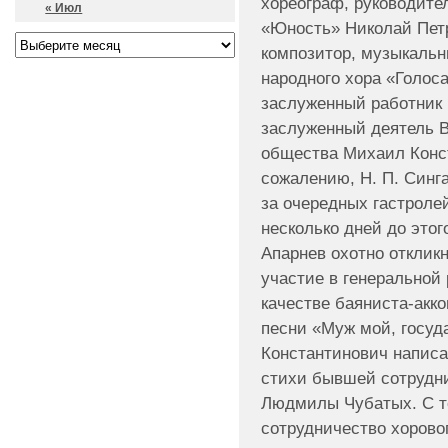
хореограф, руководите
« Июл
«Юность» Николай Петр
композитор, музыкальн
народного хора «Голоса
заслуженный работник 
заслуженный деятель В
общества Михаил Конс
сожалению, Н. П. Синга
за очередных гастролей
несколько дней до этог
Апарнев охотно отклик
участие в генеральной 
качестве баяниста-акк
песни «Муж мой, госуд
Константинович написа
стихи бывшей сотрудни
Людмилы Чубатых. С те
сотрудничество хоровог