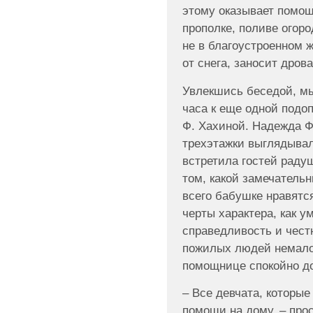
этому оказывает помощ
прополке, поливе огоро
не в благоустроенном 
от снега, заносит дрова
Увлекшись беседой, мы
часа к еще одной подо
Ф. Хахиной. Надежда Ф
трехэтажки выглядыва
встретила гостей радуш
том, какой замечательн
всего бабушке нравятс
черты характера, как у
справедливость и чест
пожилых людей немалов
помощнице спокойно до
– Все девчата, которые
помощи на дому, – про