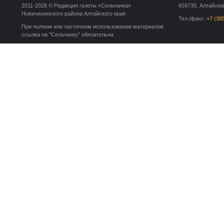
2011-2026 © Редакция газеты «Сельчанка»
659730, Алтайский
Новичихинского района Алтайского края
Тел./факс:
+7 (38
При полном или частичном использовании материалов
ссылка на "Сельчанку" обязательна