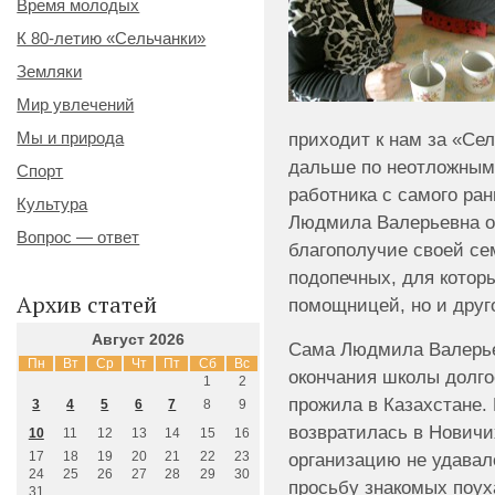
Время молодых
К 80-летию «Сельчанки»
Земляки
Мир увлечений
Мы и природа
приходит к нам за «Се
дальше по неотложным 
Спорт
работника с самого ран
Культура
Людмила Валерьевна от
Вопрос — ответ
благополучие своей се
подопечных, для которы
Архив статей
помощницей, но и друг
Август 2026
Сама Людмила Валерье
Пн
Вт
Ср
Чт
Пт
Сб
Вс
окончания школы долго
1
2
прожила в Казахстане. 
3
4
5
6
7
8
9
возвратилась в Новичих
10
11
12
13
14
15
16
организацию не удавал
17
18
19
20
21
22
23
24
25
26
27
28
29
30
просьбу знакомых поух
31