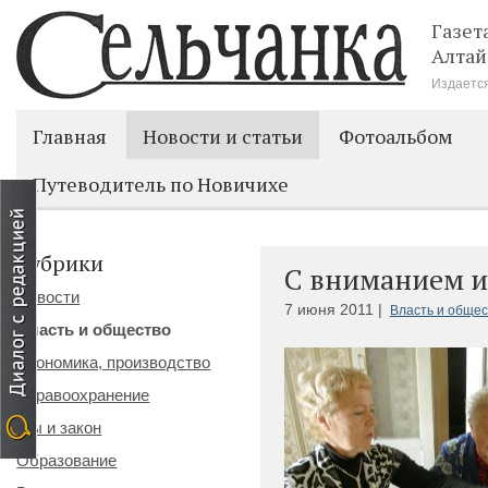
Газет
Алтай
Издается
Главная
Новости и статьи
Фотоальбом
Путеводитель по Новичихе
Рубрики
С вниманием и
Новости
7 июня 2011 |
Власть и общес
Власть и общество
Экономика, производство
Здравоохранение
Мы и закон
Образование