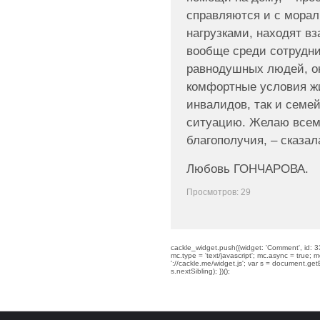
справляются и с мора
нагрузками, находят в
вообще среди сотрудни
равнодушных людей, о
комфортные условия жи
инвалидов, так и семе
ситуацию. Желаю всем 
благополучия, – сказал
Любовь ГОНЧАРОВА.
Просмотров: 29
cackle_widget.push({widget: 'Comment', id: 33
mc.type = 'text/javascript'; mc.async = true; mc
'://cackle.me/widget.js'; var s = document.g
s.nextSibling); })();