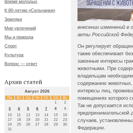
Время молодых
К 80-летию «Сельчанки»
Земляки
внесении изменений в
Мир увлечений
акты Российской Феде
Мы и природа
Он регулирует обращен
Спорт
также обеспечивает без
Культура
законные интересы гра
Вопрос — ответ
животными. При содер
владельцам необходим
Архив статей
содержанию животных, 
интересы лиц, прожива
Август 2026
помещениях которого 
Пн
Вт
Ср
Чт
Пт
Сб
Вс
1
2
Так не допускается ис
3
4
5
6
7
8
9
предпринимательской д
10
11
12
13
14
15
16
случаев, установленны
17
18
19
20
21
22
23
24
25
26
27
28
29
30
Федерации.
31