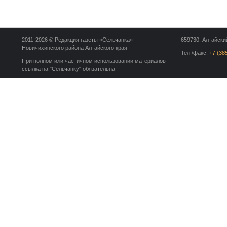
2011-2026 © Редакция газеты «Сельчанка»
659730, Алтайский
Новичихинского района Алтайского края
Тел./факс:
+7 (38
При полном или частичном использовании материалов
ссылка на "Сельчанку" обязательна