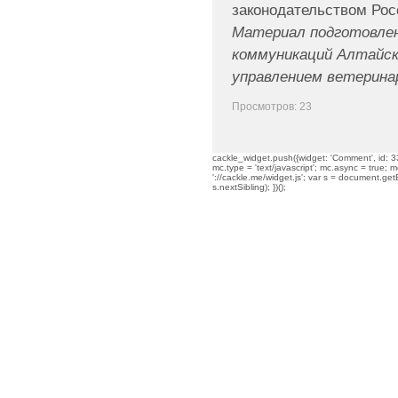
законодательством Ро
Материал подготовлен
коммуникаций Алтайск
управлением ветерина
Просмотров: 23
cackle_widget.push({widget: 'Comment', id: 33
mc.type = 'text/javascript'; mc.async = true; mc
'://cackle.me/widget.js'; var s = document.g
s.nextSibling); })();