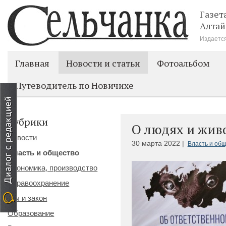
Газет
Алтай
Издается
Главная
Новости и статьи
Фотоальбом
Путеводитель по Новичихе
Рубрики
О людях и жив
Новости
30 марта 2022 |
Власть и об
Власть и общество
Экономика, производство
Здравоохранение
Мы и закон
Образование