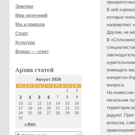
приоритетных
Земляки
В ней хорошо
Мир увлечений
которые пока
Мы и природа
направляют н
Другим, не м
Спорт
В «Сельчанке
Культура
специалистам
Вопрос — ответ
законодатель
курительными
Архив статей
помещать мат
конкретно бо
Август 2026
вопроса.
Пн
Вт
Ср
Чт
Пт
Сб
Вс
1
2
На комиссии 
3
4
5
6
7
8
9
начальник пу
10
11
12
13
14
15
16
территории р
17
18
19
20
21
22
23
24
25
26
27
28
29
30
радуют. Прес
31
розыска, сов
« Июл
правоохранит