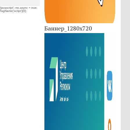
javascript'; mc.async = true;
TagName('script')[0];
Баннер_1280x720