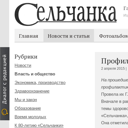
Г
Из
Главная
Новости и статьи
Фотоальбо
Рубрики
Профила
Новости
2 апреля 2015 |
Власть и общество
На прошедшей
Экономика, производство
профилактике
Здравоохранение
Провела их Г
Мы и закон
Вначале в ра
Образование
темы здорово
«Сельчанка», 
Время молодых
Она отметила
К 80-летию «Сельчанки»