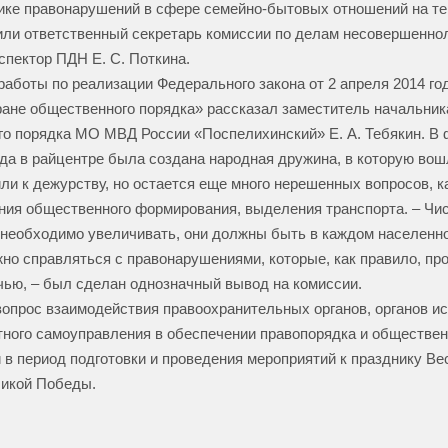
ке правонарушений в сфере семейно-бытовых отношений на те
или ответственный секретарь комиссии по делам несовершеннол
спектор ПДН Е. С. Поткина.
работы по реализации Федерального закона от 2 апреля 2014 го
ране общественного порядка» рассказал заместитель начальник
о порядка МО МВД России «Поспелихинский» Е. А. Тебякин. В
да в райцентре была создана народная дружина, в которую вош
ли к дежурству, но остается еще много нерешенных вопросов, 
ия общественного формирования, выделения транспорта. – Чи
необходимо увеличивать, они должны быть в каждом населенном
о справляться с правонарушениями, которые, как правило, пр
чью, – был сделан однозначный вывод на комиссии.
опрос взаимодействия правоохранительных органов, органов и
тного самоуправления в обеспечении правопорядка и обществе
 в период подготовки и проведения мероприятий к празднику Ве
ликой Победы.