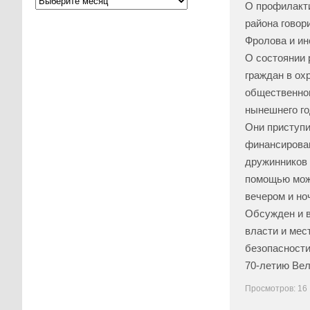
О профилакти
района говор
Фролова и ин
О состоянии 
граждан в ох
общественног
нынешнего го
Они приступи
финансирован
дружинников 
помощью можн
вечером и но
Обсужден и в
власти и мес
безопасности
70-летию Ве
Просмотров: 16