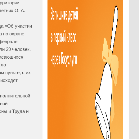
рритории
етних О. А.
да «Об участии
а по охране
 феврале
ли 29 человек.
касающихся
сло
 пункте, с их
оисходят
сполнительной
нной
сны и Труда и