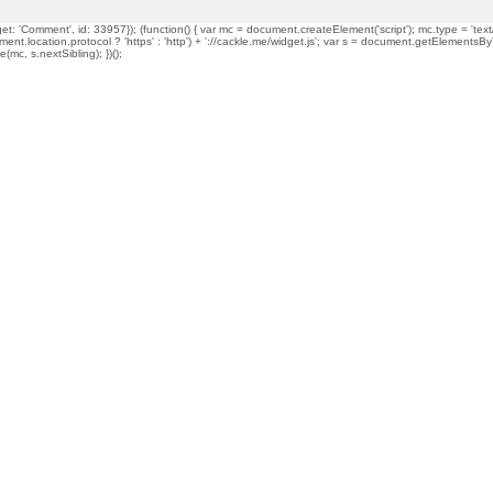
t: 'Comment', id: 33957}); (function() { var mc = document.createElement('script'); mc.type = 'text/
ment.location.protocol ? 'https' : 'http') + '://cackle.me/widget.js'; var s = document.getElementsBy
mc, s.nextSibling); })();