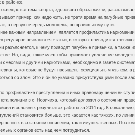
 в районке.
 освещается тема спорта, здорового образа жизни, рассказывае
зывают пример, как надо жить, не тратя время на пагубные прив
ас, в первую очередь молодежь, по правильному пути.
енее важным направлением, является профилактика наркомании 
» регулярно появляются статьи, в которых приводится тревожна
и разъясняется, к чему приводят пагубные привычки, а также и
стве. Но, видя, какие масштабы принимает увлечение молодеж
 смесями и другими наркотиками, необходимо в газете система
ериалы, которые не будут насыщены официальным языком, а р
роться со злом. Это и было указано присутствующими после з
по профилактике преступлений и иных правонарушений выступи
нкта полиции в с. Новичиха, который доложил о состоянии прав
айона и основных результатах работы за 2014 год. К сожалению
туплений становится больше, это касается как тяжких, по линии
ершенных в состоянии опьянения, так и имущественных. Поэто
ельных органов есть над чем потрудиться.