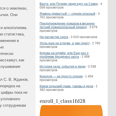
Вахта, или Почему люди едут на Север
- 4
009 просмотров
тся о земляках,
Ячмень гривастый — сорняк опасный
- 3
ычки. Они
701 просмотров
Предупреждение пожаров в весенне-
летний пожароопасный период
- 3 679
и алкоголизма.
просмотров
я статистика,
На расчистке снега
- 3 010 просмотров
зменения в
Уголь еще не в печке, а уже горит!
- 2 760
ью
просмотров
Корова на клумбе, или Еще раз о
тически
проблеме бродячего скота
- 2 408
асскажут, как
просмотров
аслушивания
История села: события и люди
- 2 038
просмотров
Конопля — не просто сорняк
- 1 454
л С. В. Жданов,
просмотров
опорядка на
Каков сельский глава, таковы и дела
- 1
382 просмотров
, цифры пока не
 уголовного
enroll_1_class1fd28
му сотрудникам