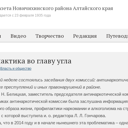
азета Новичихинского района
Алтайского края
дается с 23 февраля 1935 года
м
Видео
Творчество
Редакция
Путевод
ктика во главу угла
Власть и общество
 неделе состоялись заседания двух комиссий: антинаркотиче
 преступлений и иных правонарушений в районе.
. Н. Белицкая, заместитель председателя антинаркотической ко
мках антинаркотической комиссии была заслушана информация
го образа жизни, профилактики наркомании и алкоголизма на ст
с которой выступила и. о. редактора Л. Л. Гончарова.
, что в 2014 году и в начале нынешнего эта проблематика – одна