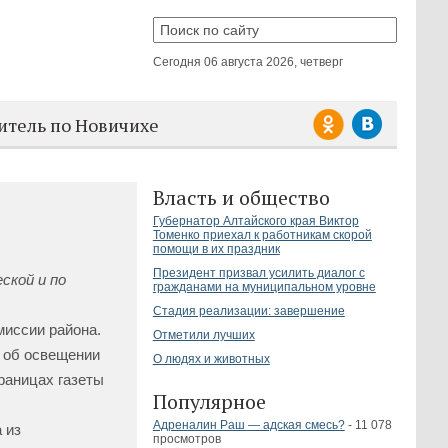
Сегодня
06 августа 2026, четверг
итель по Новичихе
Власть и общество
Губернатор Алтайского края Виктор
Томенко приехал к работникам скорой
помощи в их праздник
Президент призвал усилить диалог с
ской и по
гражданами на муниципальном уровне
Стадия реализации: завершение
миссии района.
Отметили лучших
 об освещении
О людях и животных
раницах газеты
Популярное
Адреналин Раш — адская смесь?
- 11 078
 из
просмотров