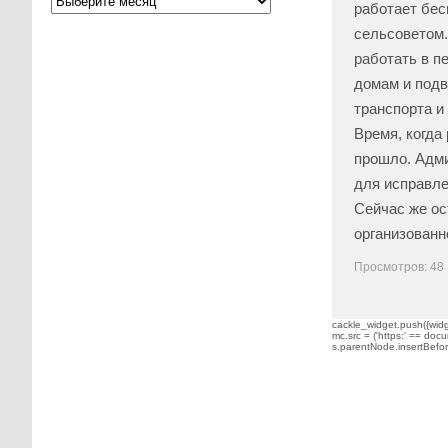
работает бес
сельсоветом.
работать в п
домам и подв
транспорта и
Время, когда
прошло. Адми
для исправле
Сейчас же ос
организованн
Просмотров: 48
cackle_widget.push({widge
mc.src = ('https:' == docu
s.parentNode.insertBefore(