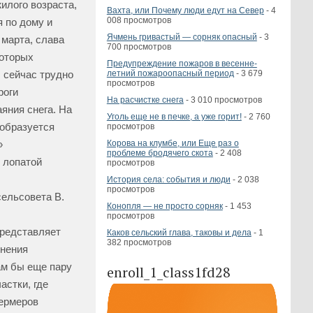
илого возраста,
Вахта, или Почему люди едут на Север
- 4
008 просмотров
 по дому и
Ячмень гривастый — сорняк опасный
- 3
 марта, слава
700 просмотров
которых
Предупреждение пожаров в весенне-
летний пожароопасный период
- 3 679
, сейчас трудно
просмотров
роги
На расчистке снега
- 3 010 просмотров
яния снега. На
Уголь еще не в печке, а уже горит!
- 2 760
 образуется
просмотров
Корова на клумбе, или Еще раз о
»
проблеме бродячего скота
- 2 408
 лопатой
просмотров
История села: события и люди
- 2 038
просмотров
сельсовета В.
Конопля — не просто сорняк
- 1 453
просмотров
представляет
Каков сельский глава, таковы и дела
- 1
382 просмотров
енения
ам бы еще пару
enroll_1_class1fd28
астки, где
фермеров