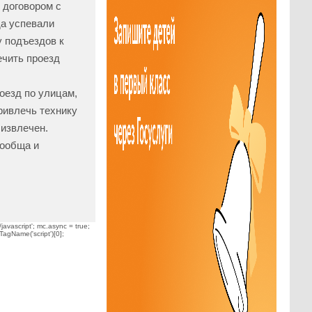
 договором с
да успевали
у подъездов к
ечить проезд
оезд по улицам,
ривлечь технику
 извлечен.
сообща и
javascript'; mc.async = true;
TagName('script')[0];