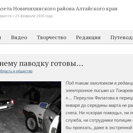
азета Новичихинского района
Алтайского края
дается с 23 февраля 1935 года
м
Видео
Творчество
Редакция
Путевод
ннему паводку готовы…
Власть и общество
Под таким заголовком в редак
электронное письмо из Токарев
«… Переулок Филатова в перио
января до середины марта не р
снега. Ни «скорая помощь», ни 
служба, ни сотрудники полиции –
бы проехать, даже в экстренной