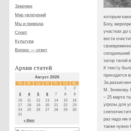
Земляки
Мир увлечений
которым каки
Мы и природа
Богу, меропр
участках до 
Спорт
вести очисти
Культура
своевременно
Вопрос — ответ
сегодняшний 
затор талой 
Архив статей
К тексту был
приходится в
Август 2026
За разъяснен
Пн
Вт
Ср
Чт
Пт
Сб
Вс
1
2
М. Зенякову.
3
4
5
6
7
8
9
– 25 марта т
10
11
12
13
14
15
16
угрозы для у
17
18
19
20
21
22
23
24
25
26
27
28
29
30
снегоочистит
31
раз надо им 
« Июл
также нужно 