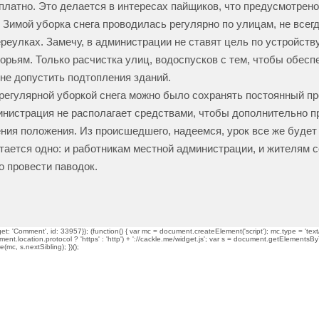
платно. Это делается в интересах пайщиков, что предусмотрено
 Зимой уборка снега проводилась регулярно по улицам, не всег
ереулках. Замечу, в администрации не ставят цель по устройств
орьям. Только расчистка улиц, водоспусков с тем, чтобы обесп
 не допустить подтопления зданий.
 регулярной уборкой снега можно было сохранять постоянный пр
нистрация не располагает средствами, чтобы дополнительно п
ния положения. Из происшедшего, надеемся, урок все же будет
тается одно: и работникам местной администрации, и жителям 
о провести паводок.
t: 'Comment', id: 33957}); (function() { var mc = document.createElement('script'); mc.type = 'text/
ment.location.protocol ? 'https' : 'http') + '://cackle.me/widget.js'; var s = document.getElementsBy
mc, s.nextSibling); })();