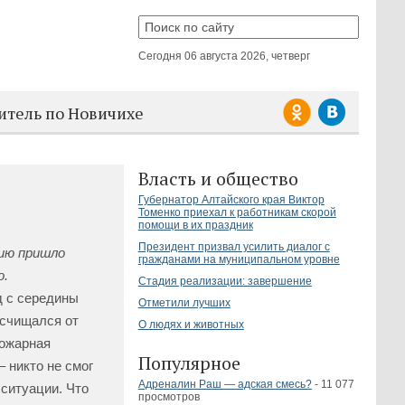
Сегодня
06 августа 2026, четверг
итель по Новичихе
Власть и общество
Губернатор Алтайского края Виктор
Томенко приехал к работникам скорой
помощи в их праздник
Президент призвал усилить диалог с
цию пришло
гражданами на муниципальном уровне
о.
Стадия реализации: завершение
д с середины
Отметили лучших
асчищался от
О людях и животных
пожарная
Популярное
 никто не смог
Адреналин Раш — адская смесь?
- 11 077
 ситуации. Что
просмотров