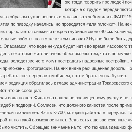
же тогда говорить про людей пож
которые с трудом передвигаются
м-то образом нужно попасть в магазин за хлебом или в ФАП? 19
иятия по паводку начались, но проводятся «для галочки». На не
сих пор остается снежный покров глубиной около 40 см. Конечно
тельные работы, но кто же в этом виноват? Нужно было бить до
. Опасаемся, что воде некуда будет идти во время массового та
день некоторые жители очень обеспокоены тем, что в переулке
воды, вследствие чего могут пострадать надворные постройки…
и приложены фотографии. На них видна расчищенная дорога. Но
ыгребать снег перед автомобилем, потом брать его на буксир.
ием редакция обратилась к главе администрации Токаревского 
 Вот что он сообщил:
алая вода по пер. Филатова пошла по расчищенному руслу и не 
садеб и подворий. Согласен, что должного качества после прим
ельной техники нет. Взять К-700, который работал в переулке. Т
пройти, но такой возможности нет. Ведь есть еще заснеженные уч
было чистить. Обращаю внимание на то, что техника здешних 