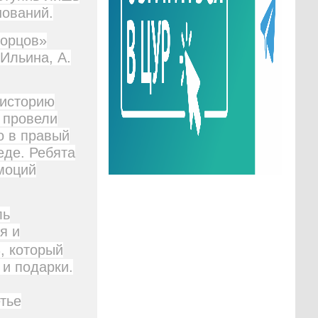
нований.
ворцов»
 Ильина, А.
 историю
 провели
о в правый
еде. Ребята
моций
ль
я и
в
, который
 и подарки.
тье