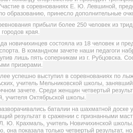
Участие в соревнованиях Е. Ю. Левшиной, пре
по образованию, принесло дополнительные очк
ревнования прибыли более 250 человек из трид
 городов края.
да новичихинцев состояла из 18 человек и пре
спорта. В командном зачете наши педагоги наб
тупив лишь пять соперникам из г. Рубцовска. Со
ыми призерами.
лее успешно выступил в соревнованиях по лы
ьских, учитель Мельниковской школы, занявший
ичном зачете. Среди женщин четвертый результа
, учителя Октябрьской школы.
разворачивались баталии на шахматной доске 
ящий результат в сражении с признанными мас
Л. Ю. Крахмаль, учитель Новичихинской школы.
, она показала только четвертый результат, н