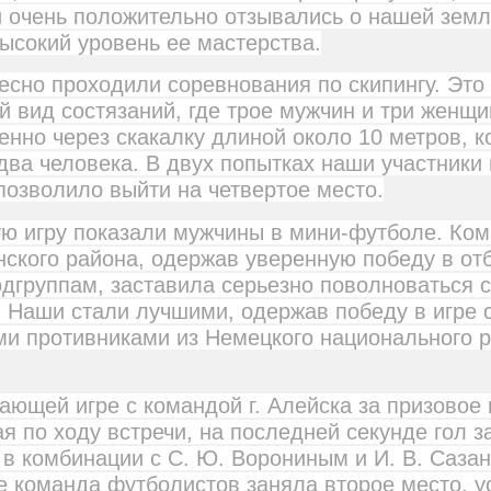
 очень положительно отзывались о нашей земл
ысокий уровень ее мастерства.
есно проходили соревнования по скипингу. Это
 вид состязаний, где трое мужчин и три женщ
нно через скакалку длиной около 10 метров, к
ва человека. В двух попытках наши участники
 позволило выйти на четвертое место.
ю игру показали мужчины в мини-футболе. Ко
ского района, одержав уверенную победу в от
одгруппам, заставила серьезно поволноваться 
 Наши стали лучшими, одержав победу в игре 
и противниками из Немецкого национального ра
ающей игре с командой г. Алейска за призовое 
я по ходу встречи, на последней секунде гол за
в комбинации с С. Ю. Ворониным и И. В. Саза
е команда футболистов заняла второе место, у