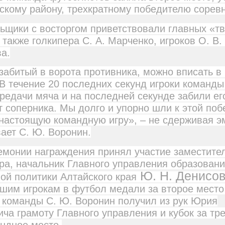
кому району, трехкратному победителю сорев
ьщики с восторгом приветствовали главных «т
 также голкипера С. А. Марченко, игроков О. В.
ва.
 забитый в ворота противника, можно вписать в
В течение 20 последних секунд игроки команды
редачи мяча и на последней секунде забили ег
т соперника. Мы долго и упорно шли к этой поб
настоящую командную игру», – не сдерживая э
ает С. Ю. Воронин.
емонии награждения принял участие заместите
ра, начальник Главного управления образовани
Ю. Н. Денисо
й политики Алтайского края
шим игрокам в футбол медали за второе место
 команды С. Ю. Воронин получил из рук Юрия
ча грамоту Главного управления и кубок за тре
ндное место.