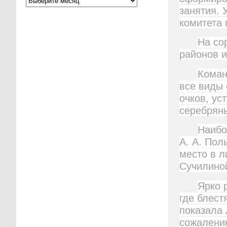
занятия. 
комитета 
На со
районов и
Коман
все виды 
очков, ус
серебрян
Наибо
А. А. Пол
место в л
Сучилиной
Ярко 
где блест
показала 
сожалению