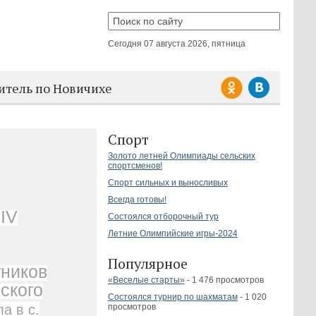
Сегодня
07 августа 2026, пятница
итель по Новичихе
Спорт
Золото летней Олимпиады сельских
спортсменов!
Спорт сильных и выносливых
Всегда готовы!
IV
Состоялся отборочный тур
Летние Олимпийские игры-2024
Популярное
ников
«Веселые старты»
- 1 476 просмотров
ского
Состоялся турнир по шахматам
- 1 020
просмотров
а в с.