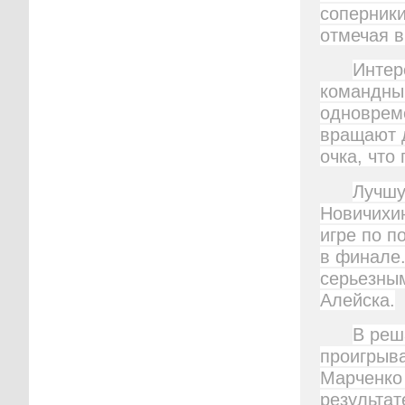
соперники
отмечая в
Интер
командный
одновреме
вращают д
очка, что
Лучшу
Новичихин
игре по п
в финале.
серьезным
Алейска.
В реш
проигрыва
Марченко 
результат