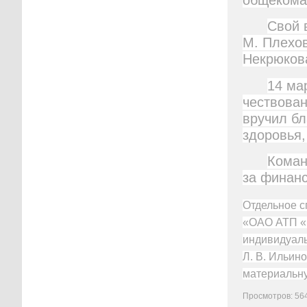
Свой в
М. Плехов,
Некрюков
14 ма
чествован
вручил б
здоровья,
Коман
за финанс
Отдельное сп
«ОАО АТП «Н
индивидуаль
Л. В. Ильин
материальну
Просмотров: 56