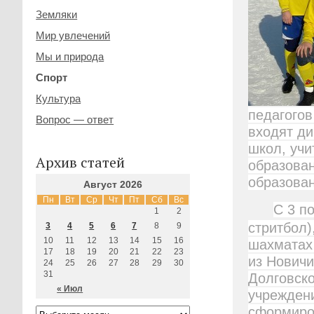
Земляки
Мир увлечений
Мы и природа
Спорт
Культура
педагогов
Вопрос — ответ
входят ди
школ, учи
Архив статей
образован
образова
Август 2026
Пн
Вт
Ср
Чт
Пт
Сб
Вс
С 3 п
1
2
стритбол)
3
4
5
6
7
8
9
10
11
12
13
14
15
16
шахматах 
17
18
19
20
21
22
23
из Новичи
24
25
26
27
28
29
30
31
Долговско
« Июл
учреждени
сформиро