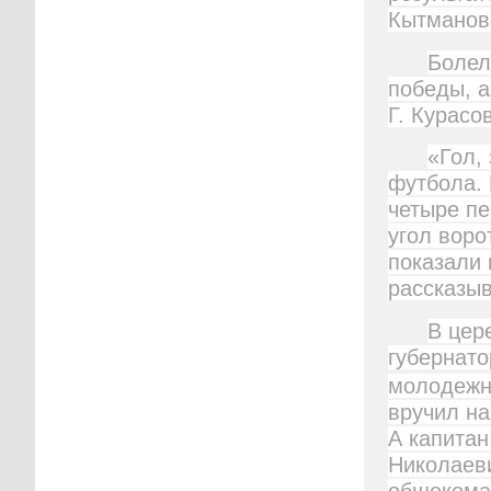
Кытмановс
Болел
победы, а
Г. Курасо
«Гол,
футбола. 
четыре пе
угол воро
показали 
рассказыв
В цер
губернато
молодежно
вручил на
А капитан
Николаеви
общекома