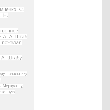
емченко. С.
. Н.
ственное
 А. А. Штаб
, пожелал
 А. Штабу
еру, начальнику
,
. Меркулову,
казанную