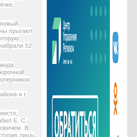
ячке,
 новый
ины прыгают
оторую
 набрали 52
манда
борочной
соперников
с
йона и г.
место,
бил Е. С.
новичем. В
ступив лишь