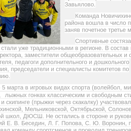
Завьялово.
Команда Новичихин
района вошла в число п
заняв почетное третье м
Спортивные состяз
 стали уже традиционными в регионе. В состав
ректора, заместители общеобразовательных и 
теля, педагоги дополнительного и дошкольного
ия, председатели и специалисты комитетов по
нию.
о 5 марта в игровых видах спорта (волейбол, м
,
лыжных гонках классическим и свободным ст
и скипинге (прыжки через скакалку) участвовал
хинской, Мельниковской, Октябрьской, Солонов
й школ, ДЮСШ. Не остались в стороне и руков
й Е. В. Беседин, Л. Г. Попова, С. Ю. Воронин,
вал команду спортсменов и проводил трениро