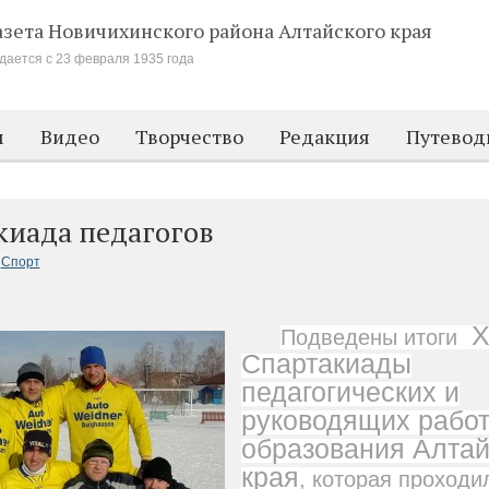
азета Новичихинского района
Алтайского края
дается с 23 февраля 1935 года
м
Видео
Творчество
Редакция
Путевод
киада педагогов
Спорт
X
Подведены итоги
Спартакиады
педагогических и
руководящих работ
образования Алтай
края
, которая проходил