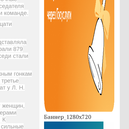
дседателя
и команде.
цати
дставляла
рали 879
седи стали
жным гонкам
 третье
т у Л. Н.
у женщин,
терами
Баннер_1280x720
 К
о сильные