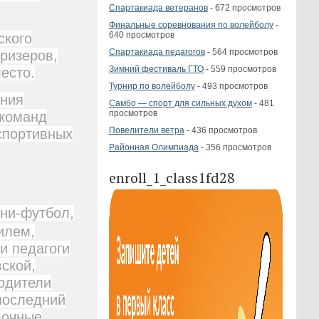
Спартакиада ветеранов
- 672 просмотров
Финальные соревнования по волейболу
-
640 просмотров
ского
Спартакиада педагогов
- 564 просмотров
ризеров,
Зимний фестиваль ГТО
- 559 просмотров
есто.
Турнир по волейболу
- 493 просмотров
ания
Самбо — спорт для сильных духом
- 481
просмотров
 команд
Повелители ветра
- 436 просмотров
спортивных
Районная Олимпиада
- 356 просмотров
enroll_1_class1fd28
ини-футбол,
илем,
и педагоги
ской,
одители
 последний
вочные