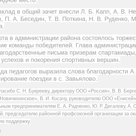
клад в общий зачет внесли Л. Б. Капп, А. В. Н
 П. А. Беседин, Т. В. Поткина, Н. В. Руденко, М
а.
рта в администрации района состоялось торже
ие команды победителей. Глава администрации
лагодарственные письма призерам спартакиады
 успехов и покорения спортивных вершин.
да педагогов выразила слова благодарности А.
ирование поездки в с. Завьялово.
асибо С. Н. Букрееву, директору ООО «Россия», В. В. Берг
овичихинское», В. И. Косачу, руководителю ООО «Енисей»
ным предпринимателям Е. А. Радченко, Ю. Р. Дигалову, А. С
ой, председателю районной профсоюзной организации за о
ю поддержку.
4