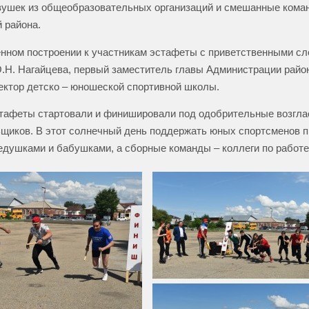
вушек из общеобразовательных организаций и смешанные кома
й района.
нном построении к участникам эстафеты с приветственными с
.Н. Нагайцева, первый заместитель главы Администрации райо
ектор детско – юношеской спортивной школы.
тафеты стартовали и финишировали под одобрительные возгла
щиков. В этот солнечный день поддержать юных спортсменов 
едушками и бабушками, а сборные команды – коллеги по работе