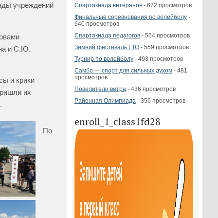
нды учреждений
Спартакиада ветеранов
- 672 просмотров
Финальные соревнования по волейболу
-
640 просмотров
Спартакиада педагогов
- 564 просмотров
ловами
Зимний фестиваль ГТО
- 559 просмотров
на и С.Ю.
Турнир по волейболу
- 493 просмотров
Самбо — спорт для сильных духом
- 481
просмотров
сы и крики
Повелители ветра
- 436 просмотров
пришли их
Районная Олимпиада
- 356 просмотров
.
enroll_1_class1fd28
По