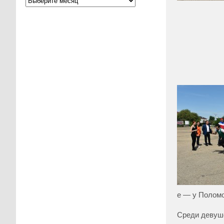
е — у Поломо
Среди девуше