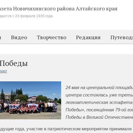
азета Новичихинского района
Алтайского края
дается с 23 февраля 1935 года
м
Видео
Творчество
Редакция
Путевод
 Победы
порт
24 мая на центральной площади
центра состоялась уже треть
легкоатлетическая эстафета
Победы», посвящённая 79-ой г
Победы в Великой Отечественн
ыдущие года, участие в патриотическом мероприятии принимали