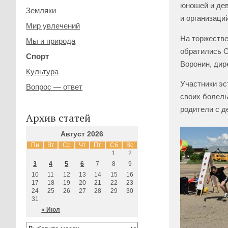
юношей и де
Земляки
и организаци
Мир увлечений
На торжестве
Мы и природа
обратились О
Спорт
Воронин, дир
Культура
Участники эс
Вопрос — ответ
своих болель
родители с д
Архив статей
Август 2026
Пн
Вт
Ср
Чт
Пт
Сб
Вс
1
2
3
4
5
6
7
8
9
10
11
12
13
14
15
16
17
18
19
20
21
22
23
24
25
26
27
28
29
30
31
« Июл