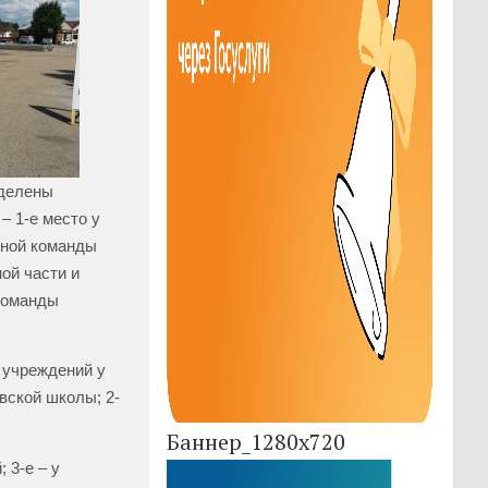
еделены
– 1-е место у
орной команды
ой части и
 команды
 учреждений у
вской школы; 2-
Баннер_1280x720
 3-е – у