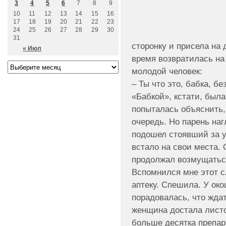
3
4
5
6
7
8
9
10
11
12
13
14
15
16
17
18
19
20
21
22
23
24
25
26
27
28
29
30
31
сторонку и присела на 
« Июл
время возвратилась на 
молодой человек:
– Ты что это, бабка, б
«Бабкой», кстати, была
попыталась объяснить,
очередь. Но парень наг
подошел стоявший за у
встало на свои места.
продолжал возмущатьс
Вспомнился мне этот с
аптеку. Спешила. У око
порадовалась, что ждат
женщина достала листо
больше десятка препар