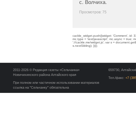
с. Волчиха.
Просмотров: 75
cackle_widget.push({widget: 'Comment', id: 33
mc.type = 'text/javascript'; mc.async = true; mc
'://cackle.me/widget.js'; var s = document.g
s.nextSibling); })();
2011-2026 © Редакция газеты «Сельчанка»
659730, Алтайский
Новичихинского района Алтайского края
Тел./факс:
+7 (38
При полном или частичном использовании материалов
ссылка на "Сельчанку" обязательна