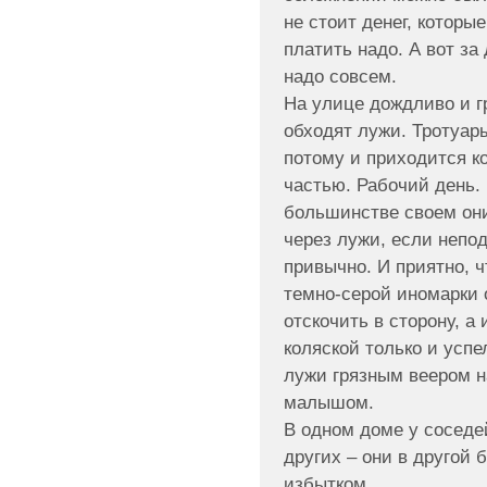
не стоит денег, которы
платить надо. А вот за
надо совсем.
На улице дождливо и г
обходят лужи. Тротуары
потому и приходится к
частью. Рабочий день.
большинстве своем он
через лужи, если непо
привычно. И приятно, ч
темно-серой иномарки о
отскочить в сторону, 
коляской только и успе
лужи грязным веером на
малышом.
В одном доме у соседе
других – они в другой 
избытком.