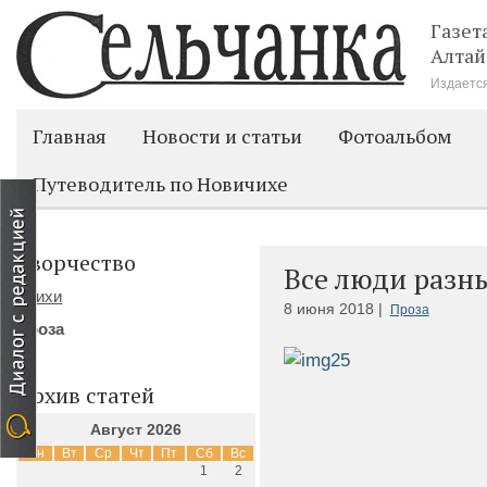
Газет
Алтай
Издается
Главная
Новости и статьи
Фотоальбом
Путеводитель по Новичихе
Творчество
Все люди разн
Стихи
8 июня 2018 |
Проза
Проза
Архив статей
Август 2026
Пн
Вт
Ср
Чт
Пт
Сб
Вс
1
2