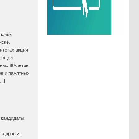
полка
нске,
итетах акция
 общей
нных 80-летию
ов и памятных
..]
 кандидаты
 здоровья,