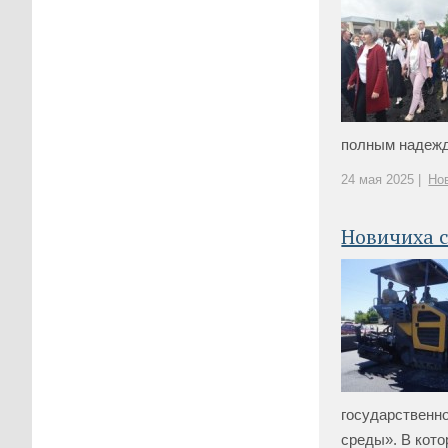
полным надежд 
24 мая 2025 |
Но
Новичиха с
государственн
среды». В котор