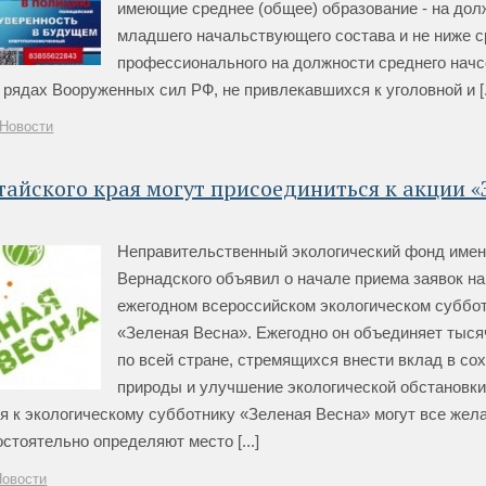
имеющие среднее (общее) образование - на дол
младшего начальствующего состава и не ниже с
профессионального на должности среднего начс
рядах Вооруженных сил РФ, не привлекавшихся к уголовной и [..
Новости
айского края могут присоединиться к акции «
Неправительственный экологический фонд име
Вернадского объявил о начале приема заявок на
ежегодном всероссийском экологическом суббо
«Зеленая Весна». Ежегодно он объединяет тыся
по всей стране, стремящихся внести вклад в со
природы и улучшение экологической обстановки
я к экологическому субботнику «Зеленая Весна» могут все жел
стоятельно определяют место [...]
Новости