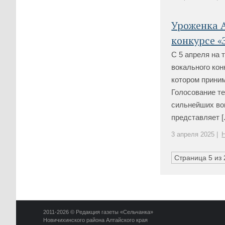
Уроженка 
конкурсе «
С 5 апреля на
вокального кон
котором приним
Голосование т
сильнейших вок
представляет [.
3 апреля 2025 |
Страница 5 из 
2011-2026 © Редакция газеты «Сельчанка»
Новичихинского района Алтайского края