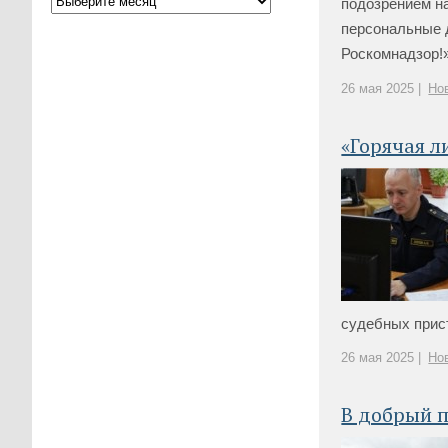
подозрением н
персональные д
Роскомнадзор!»
26 мая 2025 |
Но
«Горячая л
судебных прист
26 мая 2025 |
Но
В добрый п