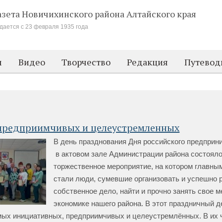
азета Новичихинского района
Алтайского края
дается с 23 февраля 1935 года
м
Видео
Творчество
Редакция
Путевод
предприимчивых и целеустремленных
В день празднования Дня российского предприн
в актовом зале Администрации района состоял
торжественное мероприятие, на котором главны
стали люди, сумевшие организовать и успешно 
собственное дело, найти и прочно занять свое м
экономике нашего района. В этот праздничный д
мых инициативных, предприимчивых и целеустремлённых. В их 