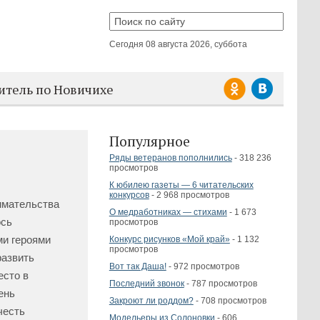
Сегодня
08 августа 2026, суббота
итель по Новичихе
Популярное
Ряды ветеранов пополнились
- 318 236
просмотров
К юбилею газеты — 6 читательских
конкурсов
- 2 968 просмотров
имательства
О медработниках — стихами
- 1 673
ось
просмотров
ми героями
Конкурс рисунков «Мой край»
- 1 132
просмотров
развить
Вот так Даша!
- 972 просмотров
есто в
Последний звонок
- 787 просмотров
ень
Закроют ли роддом?
- 708 просмотров
честь
Модельеры из Солоновки
- 606