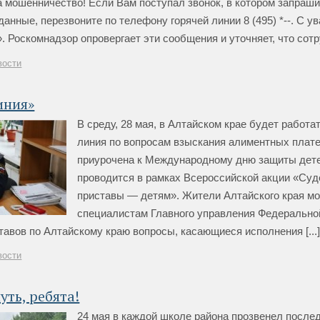
а мошенничество! Если Вам поступал звонок, в котором запраш
анные, перезвоните по телефону горячей линии 8 (495) *--. С у
. Роскомнадзор опровергает эти сообщения и уточняет, что сотруд
вости
иния»
В среду, 28 мая, в Алтайском крае будет работа
линия по вопросам взыскания алиментных плат
приурочена к Международному дню защиты дете
проводится в рамках Всероссийской акции «Су
приставы — детям». Жители Алтайского края мо
специалистам Главного управления Федеральн
авов по Алтайскому краю вопросы, касающиеся исполнения [...
вости
уть, ребята!
24 мая в каждой школе района прозвенел послед