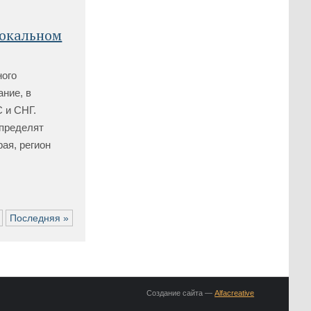
вокальном
ного
ание, в
 и СНГ.
определят
ая, регион
Последняя »
Создание сайта —
Alfacreative