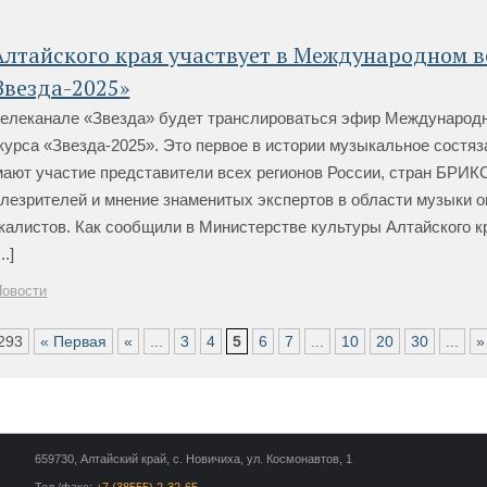
Алтайского края участвует в Международном 
Звезда-2025»
 телеканале «Звезда» будет транслироваться эфир Международ
курса «Звезда-2025». Это первое в истории музыкальное состяз
ают участие представители всех регионов России, стран БРИКС
елезрителей и мнение знаменитых экспертов в области музыки 
алистов. Как сообщили в Министерстве культуры Алтайского кр
..]
Новости
293
« Первая
«
...
3
4
5
6
7
...
10
20
30
...
»
659730, Алтайский край, с. Новичиха, ул. Космонавтов, 1