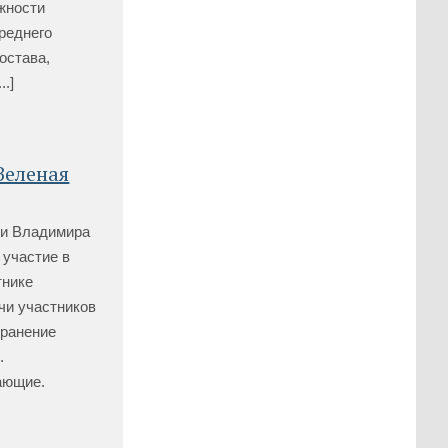
жности
реднего
остава,
.]
Зеленая
ни Владимира
 участие в
тнике
чи участников
хранение
.
ающие.