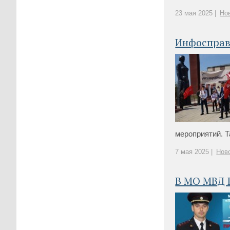
23 мая 2025 |
Но
Инфосправ
мероприятий. Т
7 мая 2025 |
Нов
В МО МВД 