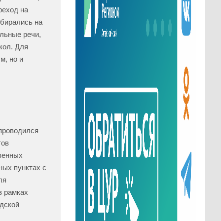
реход на
обирались на
ельные речи,
кол. Для
м, но и
 проводился
тов
венных
ных пунктах с
ля
в рамках
одской