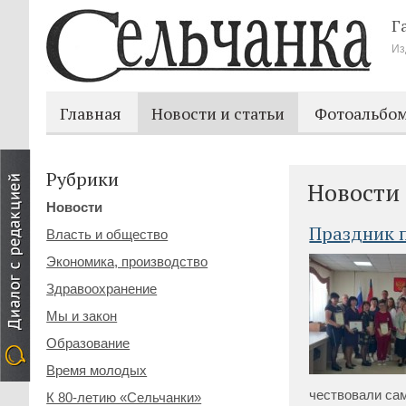
Г
Из
Главная
Новости и статьи
Фотоальбо
Рубрики
Новости
Новости
Праздник 
Власть и общество
Экономика, производство
Здравоохранение
Мы и закон
Образование
Время молодых
чествовали са
К 80-летию «Сельчанки»