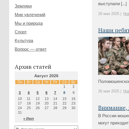
выступали [...]
Земляки
26 мая 2025 |
Но
Мир увлечений
Мы и природа
Наши ребят
Спорт
Культура
Вопрос — ответ
Архив статей
Август 2026
Поломошенской 
Пн
Вт
Ср
Чт
Пт
Сб
Вс
1
2
26 мая 2025 |
Но
3
4
5
6
7
8
9
10
11
12
13
14
15
16
17
18
19
20
21
22
23
Внимание,
24
25
26
27
28
29
30
31
В России моше
« Июл
могут приходи