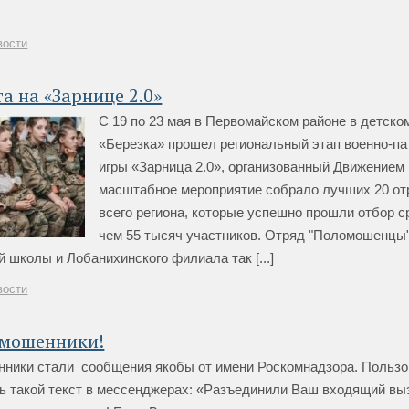
вости
а на «Зарнице 2.0»
С 19 по 23 мая в Первомайском районе в детско
«Березка» прошел региональный этап военно-па
игры «Зарница 2.0», организованный Движением
масштабное мероприятие собрало лучших 20 от
всего региона, которые успешно прошли отбор с
чем 55 тысяч участников. Отряд "Поломошенцы"
школы и Лобанихинского филиала так [...]
вости
 мошенники!
нники стали сообщения якобы от имени Роскомнадзора. Польз
ть такой текст в мессенджерах: «Разъединили Ваш входящий вы