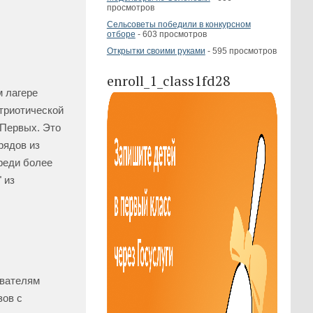
просмотров
Сельсоветы победили в конкурсном
отборе
- 603 просмотров
Открытки своими руками
- 595 просмотров
enroll_1_class1fd28
м лагере
триотической
 Первых. Это
рядов из
реди более
 из
ователям
зов с