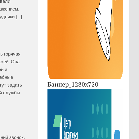
ивали
важением,
ники [...]
ть горячая
ежей. Она
й и
дебные
Баннер_1280x720
гут задать
ой службы
]
ний звонок,