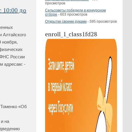
просмотров
 10:00 до
Сельсоветы победили в конкурсном
отборе
- 603 просмотров
Открытки своими руками
- 595 просмотров
венных
enroll_1_class1fd28
и Алтайского
9 ноября,
физических
ИФНС России
м адресам: -
. Томенко «Об
 и на
одведению