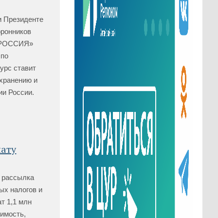
и Президенте
оронников
Я РОССИЯ»
 по
урс ставит
охранению и
ии России.
лату
я рассылка
ых налогов и
т 1,1 млн
имость,