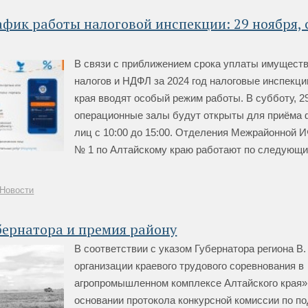
фик работы налоговой инспекции: 29 ноября, с
В связи с приближением срока уплаты имущест
налогов и НДФЛ за 2024 год налоговые инспекци
края вводят особый режим работы. В субботу, 2
операционные залы будут открыты для приёма 
лиц с 10:00 до 15:00. Отделения Межрайонной 
№ 1 по Алтайскому краю работают по следующи
Новости
бернатора и премия району
В соответствии с указом Губернатора региона В
организации краевого трудового соревнования в
агропромышленном комплексе Алтайского края»
основании протокола конкурсной комиссии по п