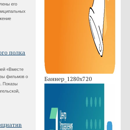
елены его
униципальных
ижение
ого полка
ией «Вместе
азы фильмов о
Баннер_1280x720
е. Показы
гельской,
нициатив