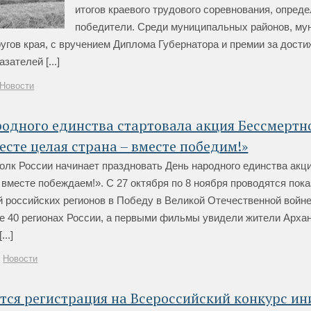
итогов краевого трудового соревнования, опред
победители. Среди муниципальных районов, м
ругов края, с вручением Диплома Губернатора и премии за дост
зателей [...]
Новости
одного единства стартовала акция Бессмертн
есте целая страна – вместе победим!»
олк России начинает праздновать День народного единства акц
 вместе побеждаем!». С 27 октября по 8 ноября проводятся пок
 российских регионов в Победу в Великой Отечественной войн
е 40 регионах России, а первыми фильмы увидели жители Архан
..]
Новости
тся регистрация на Всероссийский конкурс и