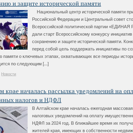
нию и защите исторической памяти
Национальный центр исторической памяти пр
Российской Федерации и Центральный совет ст
Всероссийской политической партии «ЕДИНА
дали старт Всероссийскому конкурсу инициатив
сохранению и защите исторической памяти. Конк
перед собой цель поддержать инициативы по с
ю памяти о ключевых этапах, охватывающих все периоды истор
ится по следующим [...]
Новости
м крае началась рассылка уведомлений на оп
нных налогов и НДФЛ
В Алтайском крае началась ежегодная массова
налоговых уведомлений на оплату имущественн
НДФЛ за 2024 год. В ближайшее время их получа
жителей края, имеющих в собственности недвиж