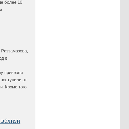
не более 10
и
 Раззамазова,
од в
лу привезли
 поступили от
и. Кроме того,
 вблизи