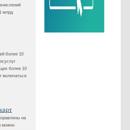
начислений
,1 млрд
ей более 10
Госуслуг
ющих более 10
т включаться
карт
аправлены на
и можно