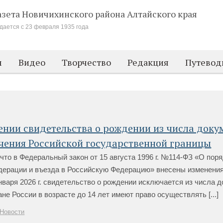
азета Новичихинского района
Алтайского края
дается с 23 февраля 1935 года
м
Видео
Творчество
Редакция
Путевод
нии свидетельства о рождении из числа доку
чения Российской государственной границы
то в Федеральный закон от 15 августа 1996 г. №114-ФЗ «О поря
дерации и въезда в Российскую Федерацию» внесены изменения
нваря 2026 г. свидетельство о рождении исключается из числа д
не России в возрасте до 14 лет имеют право осуществлять [...]
Новости