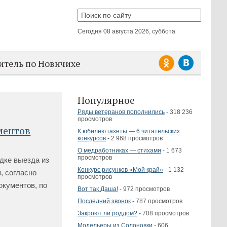
Сегодня
08 августа 2026, суббота
итель по Новичихе
Популярное
Ряды ветеранов пополнились
- 318 236
просмотров
ментов
К юбилею газеты — 6 читательских
конкурсов
- 2 968 просмотров
О медработниках — стихами
- 1 673
просмотров
дке выезда из
Конкурс рисунков «Мой край»
- 1 132
, согласно
просмотров
окументов, по
Вот так Даша!
- 972 просмотров
Последний звонок
- 787 просмотров
Закроют ли роддом?
- 708 просмотров
Модельеры из Солоновки
- 606