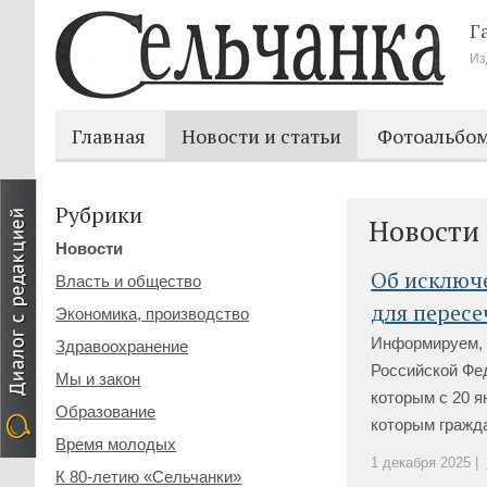
Г
Из
Главная
Новости и статьи
Фотоальбо
Рубрики
Новости
Новости
Об исключе
Власть и общество
для пересе
Экономика, производство
Информируем, ч
Здравоохранение
Российской Фе
Мы и закон
которым с 20 я
Образование
которым гражда
Время молодых
1 декабря 2025 |
К 80-летию «Сельчанки»