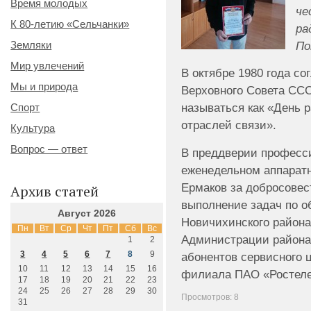
Время молодых
че
К 80-летию «Сельчанки»
ра
По
Земляки
Мир увлечений
В октябре 1980 года со
Мы и природа
Верховного Совета СС
называться как «День р
Спорт
отраслей связи».
Культура
Вопрос — ответ
В преддверии професси
еженедельном аппаратн
Ермаков за добросовес
Архив статей
выполнение задач по 
Август 2026
Новичихинского района
Пн
Вт
Ср
Чт
Пт
Сб
Вс
Администрации района
1
2
3
4
5
6
7
8
9
абонентов сервисного 
10
11
12
13
14
15
16
филиала ПАО «Ростеле
17
18
19
20
21
22
23
24
25
26
27
28
29
30
Просмотров: 8
31