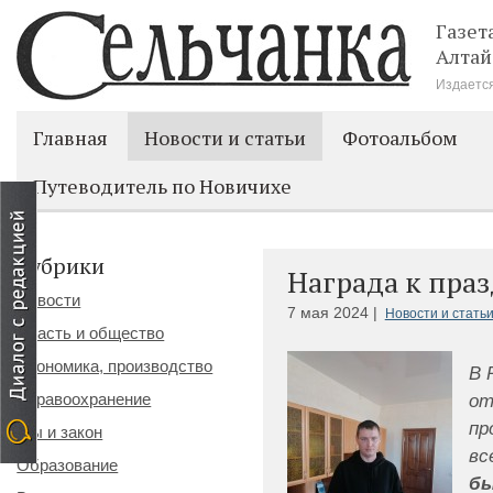
Газет
Алтай
Издается
Главная
Новости и статьи
Фотоальбом
Путеводитель по Новичихе
Рубрики
Награда к пра
Новости
7 мая 2024 |
Новости и стать
Власть и общество
Экономика, производство
В 
от
Здравоохранение
пр
Мы и закон
вс
Образование
б