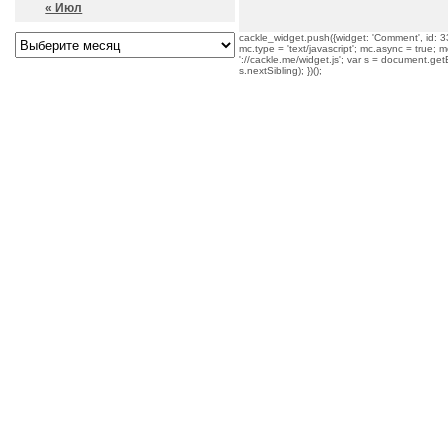
« Июл
cackle_widget.push({widget: 'Comment', id: 33
mc.type = 'text/javascript'; mc.async = true; mc
'://cackle.me/widget.js'; var s = document.g
s.nextSibling); })();