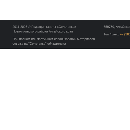
2011-2026 © Редакция газеты «Сельчанка»
659730, Алтайский
Новичихинского района Алтайского края
Тел./факс:
+7 (38
При полном или частичном использовании материалов
ссылка на "Сельчанку" обязательна