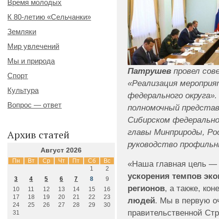
Время молодых
К 80-летию «Сельчанки»
Земляки
Мир увлечений
Мы и природа
Патрушев
провел сов
Спорт
«Реализация мероприя
Культура
федерального округа».
Вопрос — ответ
полномочный представ
Сибирском федерально
главы Минприроды, Рос
Архив статей
руководство профильн
Август 2026
Пн
Вт
Ср
Чт
Пт
Сб
Вс
«Наша главная цель —
1
2
ускорения темпов эко
3
4
5
6
7
8
9
регионов
, а также, кон
10
11
12
13
14
15
16
17
18
19
20
21
22
23
людей
. Мы в первую 
24
25
26
27
28
29
30
правительственной Стр
31