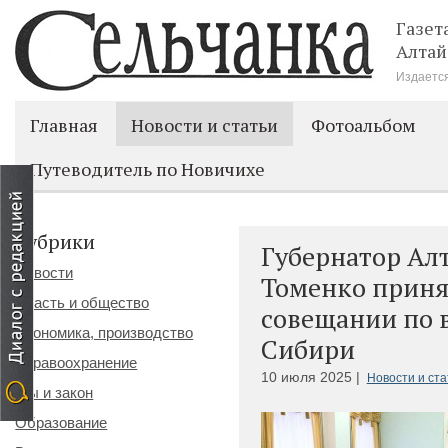
Газет
Алтай
Издается
Главная
Новости и статьи
Фотоальбом
Путеводитель по Новичихе
Рубрики
Губернатор Ал
Новости
Томенко приня
Власть и общество
совещании по 
Экономика, производство
Сибири
Здравоохранение
10 июля 2025 |
Новости и ста
Мы и закон
Образование