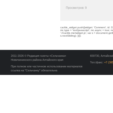
Просмотров: 9
cackle_widget.push({widget: 'Comment', id: 33
mc.type = 'text/javascript'; mc.async = true; mc
'://cackle.me/widget.js'; var s = document.g
s.nextSibling); })();
2011-2026 © Редакция газеты «Сельчанка»
659730, Алтайский
Новичихинского района Алтайского края
Тел./факс:
+7 (38
При полном или частичном использовании материалов
ссылка на "Сельчанку" обязательна