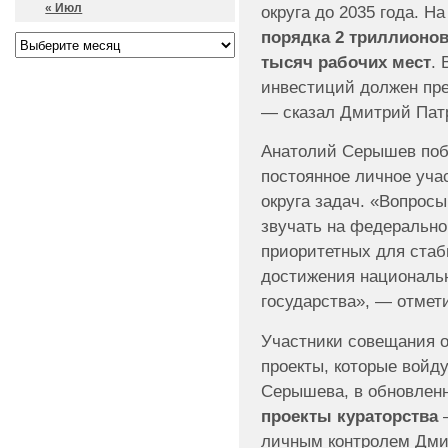
« Июл
округа до 2035 года. Н
порядка 2 триллионо
тысяч рабочих мест
. 
инвестиций должен пр
— сказал Дмитрий Пат
Анатолий Серышев поб
постоянное личное уча
округа задач. «Вопрос
звучать на федерально
приоритетных для стаб
достижения национальн
государства», — отмет
Участники совещания 
проекты, которые войд
Серышева, в обновлен
проекты кураторства
—
личным контролем Дмит