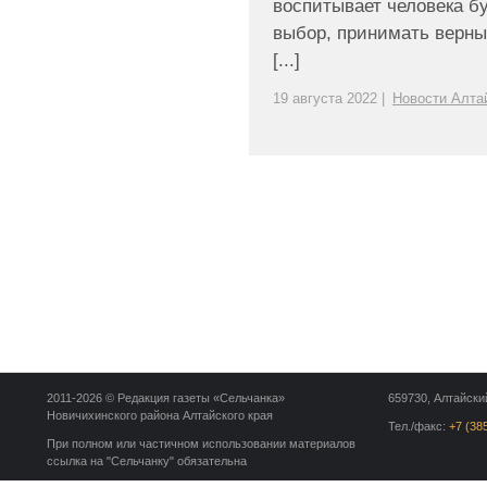
воспитывает человека б
выбор, принимать верны
[...]
19 августа 2022 |
Новости Алта
2011-2026 © Редакция газеты «Сельчанка»
659730, Алтайский
Новичихинского района Алтайского края
Тел./факс:
+7 (38
При полном или частичном использовании материалов
ссылка на "Сельчанку" обязательна