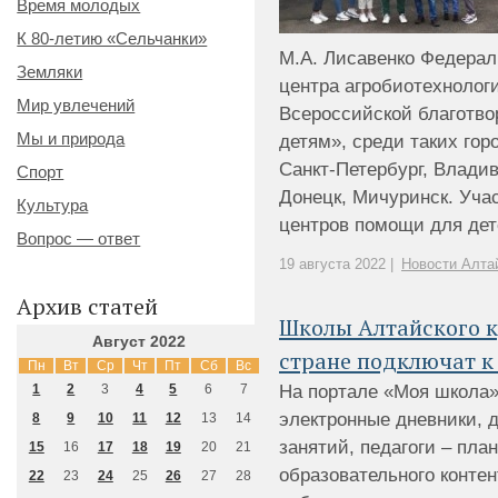
Время молодых
К 80-летию «Сельчанки»
М.А. Лисавенко Федерал
Земляки
центра агробиотехнолог
Мир увлечений
Всероссийской благотво
Мы и природа
детям», среди таких гор
Санкт-Петербург, Владив
Спорт
Донецк, Мичуринск. Уча
Культура
центров помощи для детей
Вопрос — ответ
19 августа 2022 |
Новости Алта
Архив статей
Школы Алтайского к
Август 2022
стране подключат к
Пн
Вт
Ср
Чт
Пт
Сб
Вс
На портале «Моя школа»
1
2
3
4
5
6
7
электронные дневники, 
8
9
10
11
12
13
14
занятий, педагоги – пла
15
16
17
18
19
20
21
образовательного контен
22
23
24
25
26
27
28