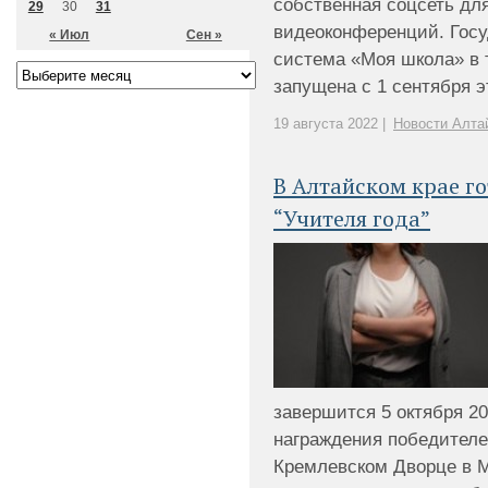
собственная соцсеть дл
29
30
31
видеоконференций. Гос
« Июл
Сен »
система «Моя школа» в 
запущена с 1 сентября это
19 августа 2022 |
Новости Алта
В Алтайском крае го
“Учителя года”
завершится 5 октября 20
награждения победителе
Кремлевском Дворце в М