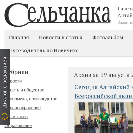
Газет
Алтай
Издается
Главная
Новости и статьи
Фотоальбом
Путеводитель по Новичихе
Рубрики
Архив за 19 августа 
Новости
Сегодня Алтайский 
Власть и общество
Всероссийской акци
Экономика, производство
Здравоохранение
Мы и закон
Образование