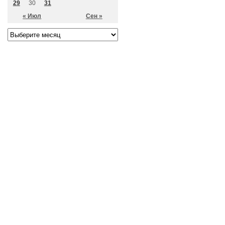
29
30
31
« Июл
Сен »