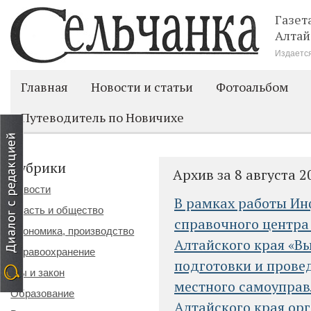
Газет
Алтай
Издается
Главная
Новости и статьи
Фотоальбом
Путеводитель по Новичихе
Рубрики
Архив за 8 августа 2
Новости
В рамках работы И
Власть и общество
справочного центра
Экономика, производство
Алтайского края «В
Здравоохранение
подготовки и прове
Мы и закон
местного самоуправ
Образование
Алтайского края ор