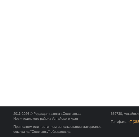
2011-2026 © Редакция газеты «Сельчанка»
659730, Алтайский
Новичихинского района Алтайского края
Тел./факс:
+7 (38
При полном или частичном использовании материалов
ссылка на "Сельчанку" обязательна