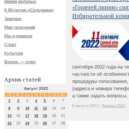
Время молодых
«Горячей линии» свя
К 80-летию «Сельчанки»
Избирательной коми
Земляки
Мир увлечений
Мы и природа
Спорт
Культура
Вопрос — ответ
сентября 2022 года на т
частности об особеннос
Архив статей
процедуры голосования,
(адреса и номера телеф
Август 2022
Пн
Вт
Ср
Чт
Пт
Сб
Вс
а также задать вопросы, 
1
2
3
4
5
6
7
8 августа 2022 |
Выборы 2022
8
9
10
11
12
13
14
15
16
17
18
19
20
21
22
23
24
25
26
27
28