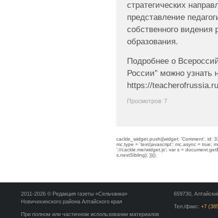
стратегических направ
представление педагог
собственного видения 
образования.
Подробнее о Всероссий
России” можно узнать 
https://teacherofrussia.
Просмотров: 7
cackle_widget.push({widget: 'Comment', id: 33
mc.type = 'text/javascript'; mc.async = true; mc
'://cackle.me/widget.js'; var s = document.g
s.nextSibling); })();
2011-2026 © Редакция газеты «Сельчанка»
659730, Алтайский
Новичихинского района Алтайского края
Тел./факс:
+7 (38
При полном или частичном использовании материалов