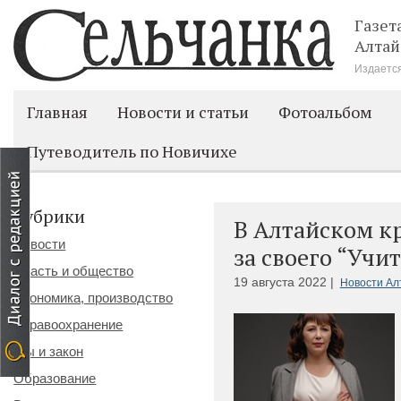
Газет
Алтай
Издается
Главная
Новости и статьи
Фотоальбом
Путеводитель по Новичихе
Рубрики
В Алтайском кр
Новости
за своего “Учи
Власть и общество
19 августа 2022 |
Новости Ал
Экономика, производство
Здравоохранение
Мы и закон
Образование