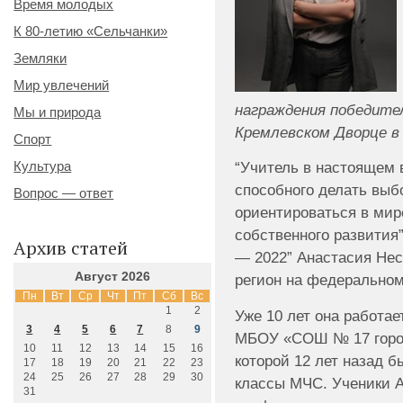
Время молодых
К 80-летию «Сельчанки»
Земляки
Мир увлечений
награждения победите
Мы и природа
Кремлевском Дворце в
Спорт
Культура
“Учитель в настоящем 
способного делать выб
Вопрос — ответ
ориентироваться в мир
собственного развития”
Архив статей
— 2022” Анастасия Нес
Август 2026
регион на федеральном
Пн
Вт
Ср
Чт
Пт
Сб
Вс
1
2
Уже 10 лет она работае
3
4
5
6
7
8
9
МБОУ «СОШ № 17 город
10
11
12
13
14
15
16
которой 12 лет назад 
17
18
19
20
21
22
23
24
25
26
27
28
29
30
классы МЧС. Ученики А
31