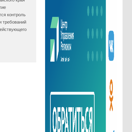
тие
тся контроль
и требований
действующего