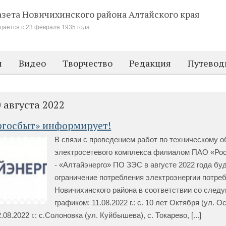
азета Новичихинского района
Алтайского края
дается с 23 февраля 1935 года
м
Видео
Творчество
Редакция
Путевод
 августа 2022
ргосбыт» информирует!
В связи с проведением работ по техническому 
электросетевого комплекса филиалом ПАО «Ро
- «Алтайэнерго» ПО ЗЭС в августе 2022 года бу
ограничение потребления электроэнергии потре
Новичихинского района в соответствии со сле
графиком: 11.08.2022 г.: с. 10 лет Октября (ул. О
.08.2022 г.: с.Солоновка (ул. Куйбышева), с. Токарево, [...]