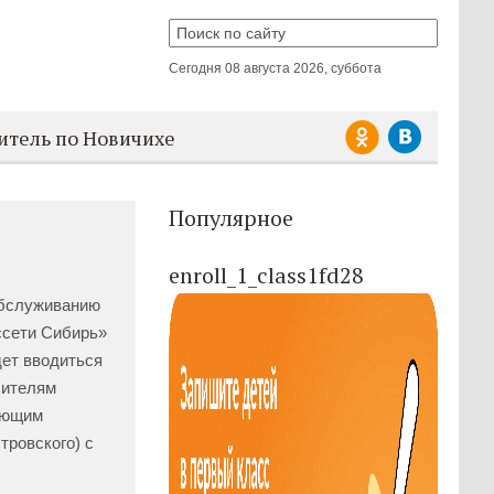
Сегодня
08 августа 2026, суббота
итель по Новичихе
Популярное
enroll_1_class1fd28
обслуживанию
ссети Сибирь»
дет вводиться
бителям
дующим
стровского) с