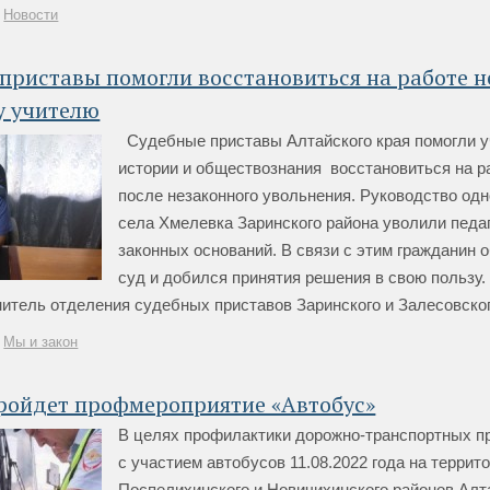
Новости
приставы помогли восстановиться на работе 
у учителю
Судебные приставы Алтайского края помогли 
истории и обществознания восстановиться на р
после незаконного увольнения. Руководство одн
села Хмелевка Заринского района уволили педаг
законных оснований. В связи с этим гражданин 
суд и добился принятия решения в свою пользу
итель отделения судебных приставов Заринского и Залесовского 
Мы и закон
пройдет профмероприятие «Автобус»
В целях профилактики дорожно-транспортных п
с участием автобусов 11.08.2022 года на террит
Поспелихинского и Новичихинского районов Алт