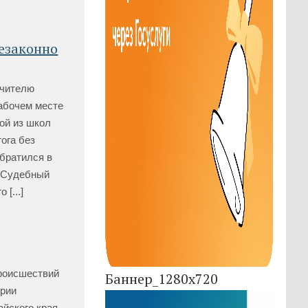
незаконно
учителю
абочем месте
ой из школ
ога без
обратился в
. Судебный
[...]
роисшествий
Баннер_1280x720
ории
айского края