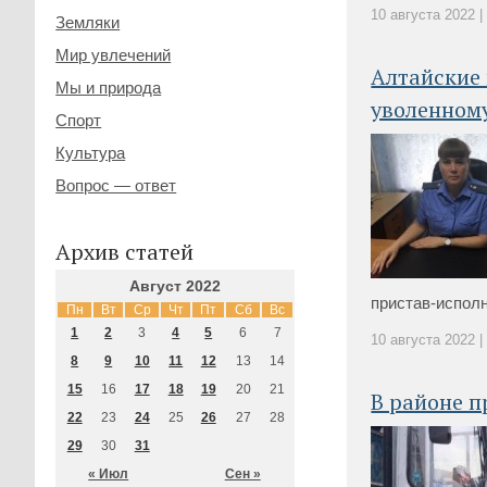
10 августа 2022 |
Земляки
Мир увлечений
Алтайские 
Мы и природа
уволенном
Спорт
Культура
Вопрос — ответ
Архив статей
Август 2022
пристав-исполн
Пн
Вт
Ср
Чт
Пт
Сб
Вс
1
2
3
4
5
6
7
10 августа 2022 |
8
9
10
11
12
13
14
15
16
17
18
19
20
21
В районе 
22
23
24
25
26
27
28
29
30
31
« Июл
Сен »