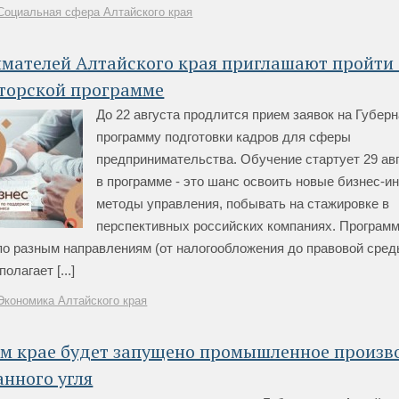
Социальная сфера Алтайского края
мателей Алтайского края приглашают пройти
аторской программе
До 22 августа продлится прием заявок на Губер
программу подготовки кадров для сферы
предпринимательства. Обучение стартует 29 авг
в программе - это шанс освоить новые бизнес-и
методы управления, побывать на стажировке в
перспективных российских компаниях. Програм
о разным направлениям (от налогообложения до правовой среды
лагает [...]
Экономика Алтайского края
ом крае будет запущено промышленное произв
нного угля