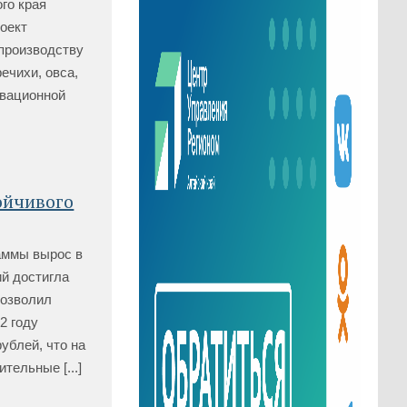
го края
оект
 производству
ечихи, овса,
овационной
ойчивого
аммы вырос в
ий достигла
позволил
2 году
ублей, что на
ельные [...]