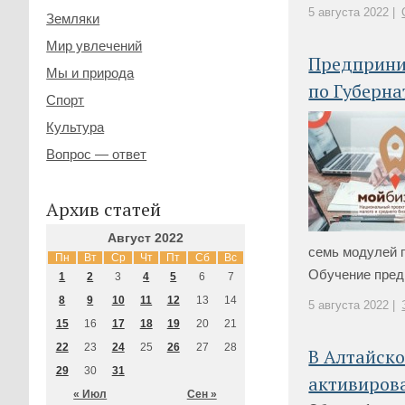
5 августа 2022 |
Земляки
Мир увлечений
Предприни
Мы и природа
по Губерн
Спорт
Культура
Вопрос — ответ
Архив статей
Август 2022
семь модулей п
Пн
Вт
Ср
Чт
Пт
Сб
Вс
Обучение предпо
1
2
3
4
5
6
7
8
9
10
11
12
13
14
5 августа 2022 |
15
16
17
18
19
20
21
22
23
24
25
26
27
28
В Алтайск
29
30
31
активирова
« Июл
Сен »