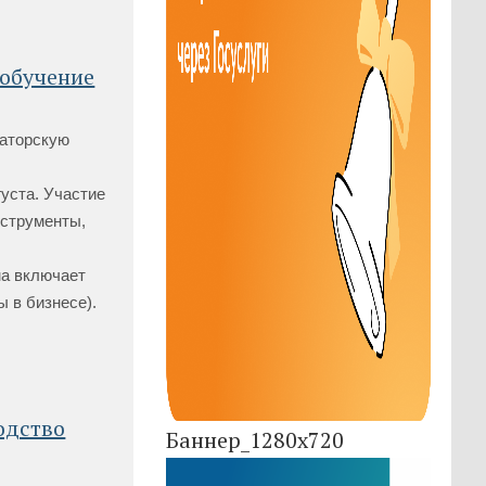
 обучение
наторскую
уста. Участие
нструменты,
ма включает
 в бизнесе).
одство
Баннер_1280x720