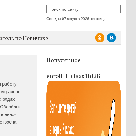
Сегодня
07 августа 2026, пятница
итель по Новичихе
Популярное
enroll_1_class1fd28
и работу
ком районе
х рядах
 Сбербанк
шленно-
строена