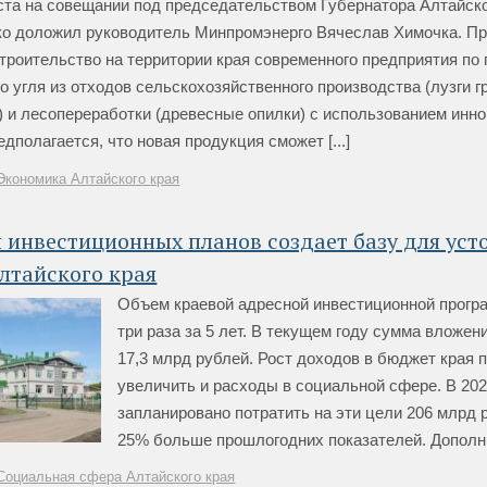
ста на совещании под председательством Губернатора Алтайско
ко доложил руководитель Минпромэнерго Вячеслав Химочка. Пр
троительство на территории края современного предприятия по
о угля из отходов сельскохозяйственного производства (лузги гр
) и лесопереработки (древесные опилки) с использованием инн
едполагается, что новая продукция сможет [...]
Экономика Алтайского края
 инвестиционных планов создает базу для уст
лтайского края
Объем краевой адресной инвестиционной прогр
три раза за 5 лет. В текущем году сумма вложен
17,3 млрд рублей. Рост доходов в бюджет края 
увеличить и расходы в социальной сфере. В 202
запланировано потратить на эти цели 206 млрд р
25% больше прошлогодних показателей. Дополнит
Социальная сфера Алтайского края