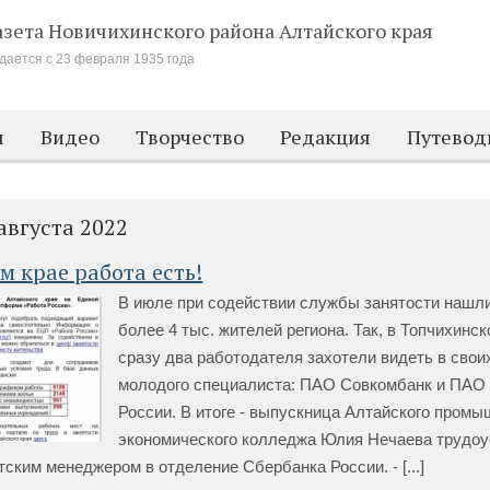
азета Новичихинского района
Алтайского края
дается с 23 февраля 1935 года
м
Видео
Творчество
Редакция
Путевод
августа 2022
м крае работа есть!
В июле при содействии службы занятости нашл
более 4 тыс. жителей региона. Так, в Топчихинс
сразу два работодателя захотели видеть в свои
молодого специалиста: ПАО Совкомбанк и ПАО
России. В итоге - выпускница Алтайского промы
экономического колледжа Юлия Нечаева трудоу
ским менеджером в отделение Сбербанка России. - [...]