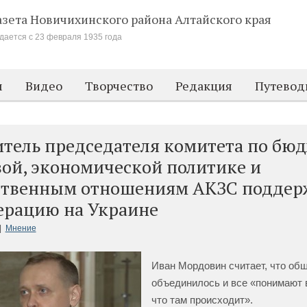
азета Новичихинского района
Алтайского края
дается с 23 февраля 1935 года
м
Видео
Творчество
Редакция
Путевод
итель председателя комитета по бю
вой, экономической политике и
твенным отношениям АКЗС поддер
ерацию на Украине
|
Мнение
Иван Мордовин считает, что об
объединилось и все «понимают в
что там происходит».