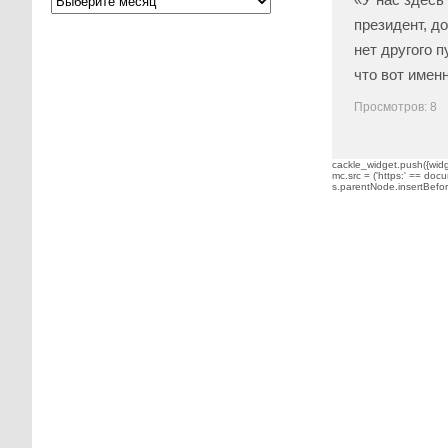
президент, до
нет другого п
что вот имен
Просмотров: 8
cackle_widget.push({widge
mc.src = ('https:' == docu
s.parentNode.insertBefore(