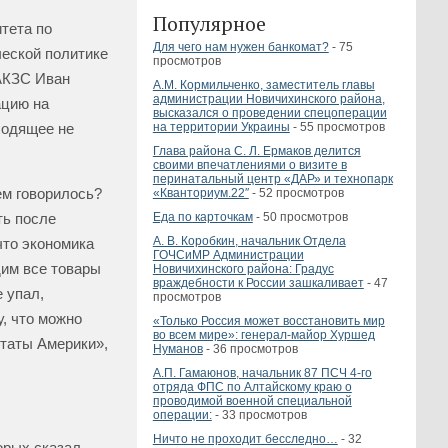
Популярное
тета по
Для чего нам нужен банкомат?
- 75
ческой политике
просмотров
АКЗС Иван
А.М. Кормильченко, заместитель главы
администрации Новичихинского района,
цию на
высказался о проведении спецоперации
на территории Украины
- 55 просмотров
ходящее не
Глава района С. Л. Ермаков делится
своими впечатлениями о визите в
перинатальный центр «ДАР» и технопарк
ем говорилось?
«Кванториум.22″
- 52 просмотров
ть после
Еда по карточкам
- 50 просмотров
А. В. Коробкин, начальник Отдела
что экономика
ГОЧСиМР Администрации
дим все товары
Новичихинского района: Градус
враждебности к России зашкаливает
- 47
 упал,
просмотров
, что можно
«Только Россия может восстановить мир
во всем мире»: генерал-майор Хуршед
Штаты Америки»,
Нуманов
- 36 просмотров
А.П. Гамаюнов, начальник 87 ПСЧ 4-го
отряда ФПС по Алтайскому краю о
проводимой военной специальной
операции:
- 33 просмотров
Ничто не проходит бесследно…
- 32
торых сказал