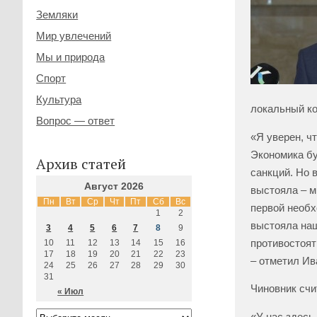
Земляки
Мир увлечений
Мы и природа
Спорт
Культура
локальный ко
Вопрос — ответ
«Я уверен, ч
Экономика бу
Архив статей
санкций. Но 
Август 2026
выстояла – м
Пн
Вт
Ср
Чт
Пт
Сб
Вс
первой необх
1
2
выстояла наш
3
4
5
6
7
8
9
противостоят
10
11
12
13
14
15
16
17
18
19
20
21
22
23
– отметил Ив
24
25
26
27
28
29
30
31
Чиновник счи
« Июл
«У нас здесь 