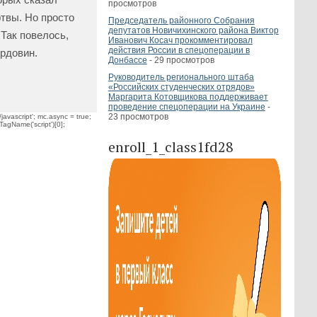
просмотров
ртвы. Но просто
Председатель районного Собрания
депутатов Новичихинского района Виктор
 Так повелось,
Иванович Косач прокомментировал
действия России в спецоперации в
ордовин.
Донбассе
- 29 просмотров
Руководитель регионального штаба
«Российских студенческих отрядов»
Маргарита Котовщикова поддерживает
проведение спецоперации на Украине
-
23 просмотров
javascript'; mc.async = true;
TagName('script')[0];
enroll_1_class1fd28