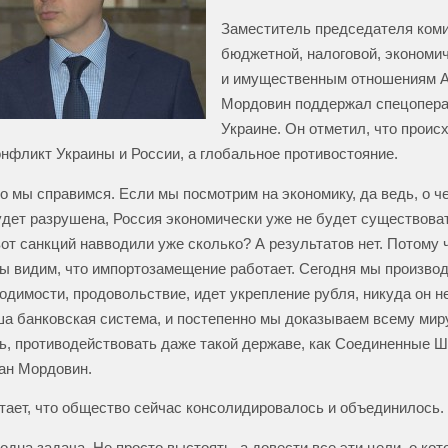
Заместитель председателя коми
бюджетной, налоговой, экономи
и имущественным отношениям 
Мордовин поддержал спецопера
Украине. Он отметил, что проис
нфликт Украины и России, а глобальное противостояние.
то мы справимся. Если мы посмотрим на экономику, да ведь, о ч
дет разрушена, Россия экономически уже не будет существова
вот санкций навводили уже сколько? А результатов нет. Потому 
ы видим, что импортозамещение работает. Сегодня мы произво
одимости, продовольствие, идет укрепление рубля, никуда он не
а банковская система, и постепенно мы доказываем всему миру
ь, противодействовать даже такой державе, как Соединенные 
ан Мордовин.
тает, что общество сейчас консолидировалось и объединилось.
одна задача. Не просто выстоять, а довести все эти цели, о ко