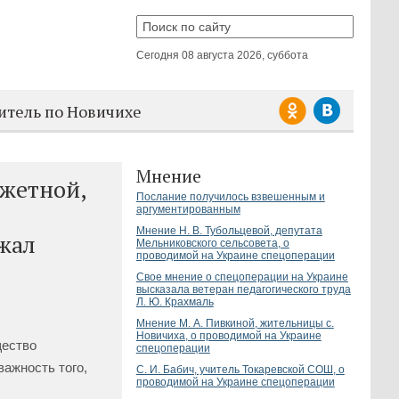
Сегодня
08 августа 2026, суббота
итель по Новичихе
Мнение
джетной,
Послание получилось взвешенным и
аргументированным
Мнение Н. В. Тубольцевой, депутата
жал
Мельниковского сельсовета, о
проводимой на Украине спецоперации
Свое мнение о спецоперации на Украине
высказала ветеран педагогического труда
Л. Ю. Крахмаль
Мнение М. А. Пивкиной, жительницы с.
Новичиха, о проводимой на Украине
щество
спецоперации
ажность того,
С. И. Бабич, учитель Токаревской СОШ, о
проводимой на Украине спецоперации