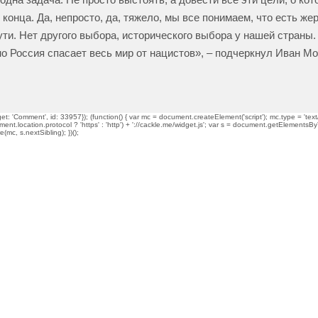
 конца. Да, непросто, да, тяжело, мы все понимаем, что есть же
ути. Нет другого выбора, исторического выбора у нашей страны.
но Россия спасает весь мир от нацистов», – подчеркнул Иван М
t: 'Comment', id: 33957}); (function() { var mc = document.createElement('script'); mc.type = 'text/
ment.location.protocol ? 'https' : 'http') + '://cackle.me/widget.js'; var s = document.getElementsBy
mc, s.nextSibling); })();