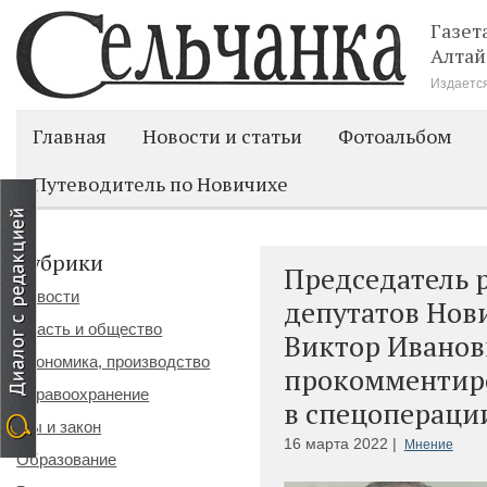
Газет
Алтай
Издается
Главная
Новости и статьи
Фотоальбом
Путеводитель по Новичихе
Рубрики
Председатель 
Новости
депутатов Нов
Власть и общество
Виктор Иванов
Экономика, производство
прокомментиро
Здравоохранение
в спецоперации
Мы и закон
16 марта 2022 |
Мнение
Образование