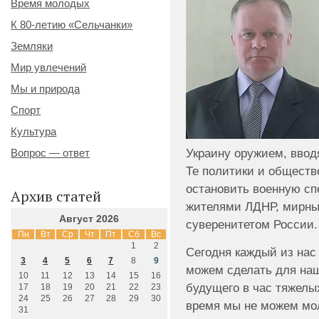
Время молодых
К 80-летию «Сельчанки»
Земляки
Мир увлечений
Мы и природа
Спорт
Культура
Украину оружием, ввод
Вопрос — ответ
Те политики и обществ
остановить военную сп
Архив статей
жителями ЛДНР, мирн
Август 2026
суверенитетом России.
Пн
Вт
Ср
Чт
Пт
Сб
Вс
1
2
Сегодня каждый из нас
3
4
5
6
7
8
9
можем сделать для наш
10
11
12
13
14
15
16
будущего в час тяжелы
17
18
19
20
21
22
23
24
25
26
27
28
29
30
время мы не можем мо
31