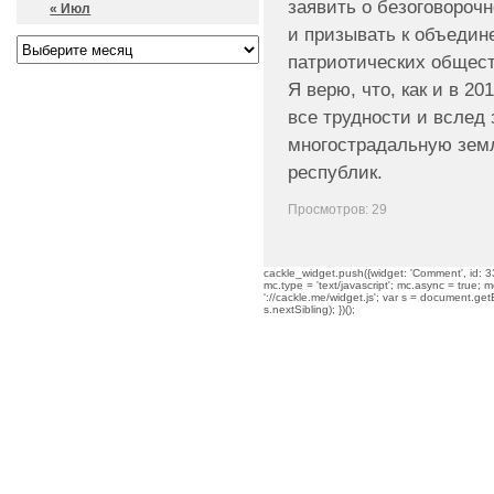
заявить о безоговороч
« Июл
и призывать к объедине
патриотических общест
Я верю, что, как и в 20
все трудности и вслед
многострадальную зем
республик.
Просмотров: 29
cackle_widget.push({widget: 'Comment', id: 33
mc.type = 'text/javascript'; mc.async = true; mc
'://cackle.me/widget.js'; var s = document.g
s.nextSibling); })();