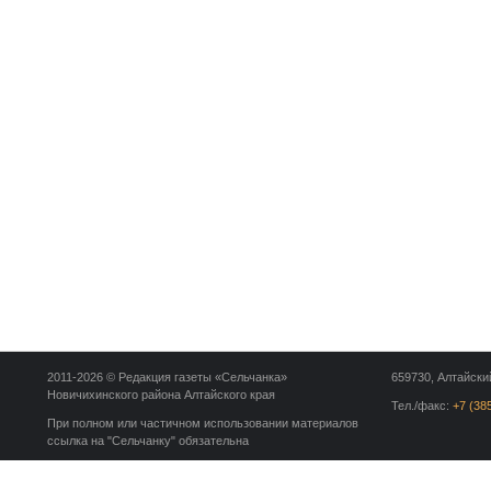
2011-2026 © Редакция газеты «Сельчанка»
659730, Алтайский
Новичихинского района Алтайского края
Тел./факс:
+7 (38
При полном или частичном использовании материалов
ссылка на "Сельчанку" обязательна