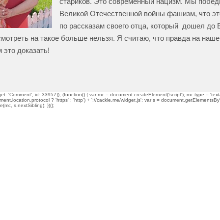
стариков. Это современный нацизм. Мы побед
Великой Отечественной войны фашизм, что это
по рассказам своего отца, который дошел до 
смотреть на такое больше нельзя. Я считаю, что правда на наше
 это доказать!
t: 'Comment', id: 33957}); (function() { var mc = document.createElement('script'); mc.type = 'text/
ment.location.protocol ? 'https' : 'http') + '://cackle.me/widget.js'; var s = document.getElementsBy
mc, s.nextSibling); })();