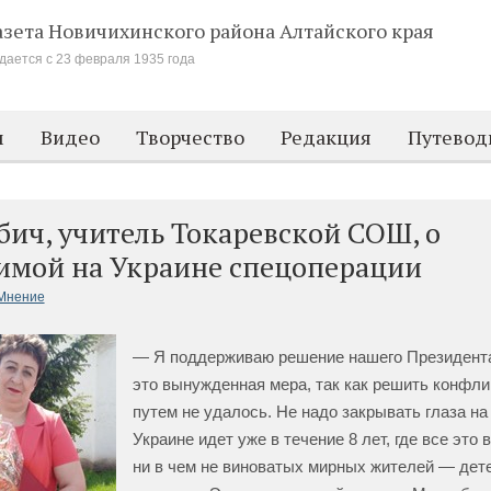
азета Новичихинского района
Алтайского края
дается с 23 февраля 1935 года
м
Видео
Творчество
Редакция
Путевод
абич, учитель Токаревской СОШ, о
имой на Украине спецоперации
Мнение
— Я поддерживаю решение нашего Президента,
это вынужденная мера, так как решить конфл
путем не удалось. Не надо закрывать глаза на 
Украине идет уже в течение 8 лет, где все это
ни в чем не виноватых мирных жителей — дет