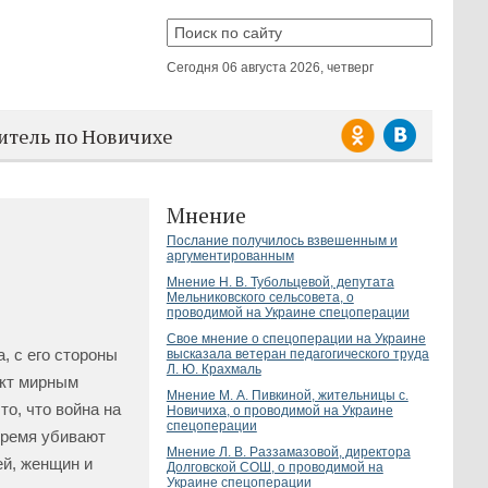
Сегодня
06 августа 2026, четверг
итель по Новичихе
Мнение
Послание получилось взвешенным и
аргументированным
Мнение Н. В. Тубольцевой, депутата
Мельниковского сельсовета, о
проводимой на Украине спецоперации
Свое мнение о спецоперации на Украине
 с его стороны
высказала ветеран педагогического труда
Л. Ю. Крахмаль
икт мирным
Мнение М. А. Пивкиной, жительницы с.
то, что война на
Новичиха, о проводимой на Украине
спецоперации
 время убивают
Мнение Л. В. Раззамазовой, директора
ей, женщин и
Долговской СОШ, о проводимой на
Украине спецоперации