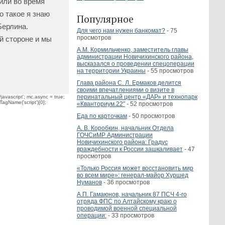
или во время
 такое я знаю
Популярное
Берлина.
Для чего нам нужен банкомат?
- 75
просмотров
й стороне и мы
А.М. Кормильченко, заместитель главы
администрации Новичихинского района,
высказался о проведении спецоперации
на территории Украины
- 55 просмотров
Глава района С. Л. Ермаков делится
своими впечатлениями о визите в
перинатальный центр «ДАР» и технопарк
javascript'; mc.async = true;
TagName('script')[0];
«Кванториум.22″
- 52 просмотров
Еда по карточкам
- 50 просмотров
А. В. Коробкин, начальник Отдела
ГОЧСиМР Администрации
Новичихинского района: Градус
враждебности к России зашкаливает
- 47
просмотров
«Только Россия может восстановить мир
во всем мире»: генерал-майор Хуршед
Нуманов
- 36 просмотров
А.П. Гамаюнов, начальник 87 ПСЧ 4-го
отряда ФПС по Алтайскому краю о
проводимой военной специальной
операции:
- 33 просмотров