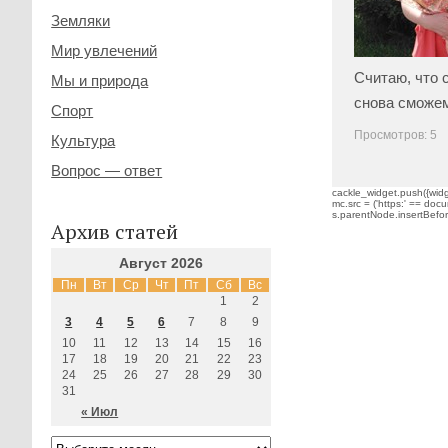
Земляки
Мир увлечений
Считаю, что 
Мы и природа
снова сможем
Спорт
Просмотров: 5
Культура
Вопрос — ответ
cackle_widget.push({widge
mc.src = ('https:' == docu
s.parentNode.insertBefore(
Архив статей
Август 2026
Пн
Вт
Ср
Чт
Пт
Сб
Вс
1
2
3
4
5
6
7
8
9
10
11
12
13
14
15
16
17
18
19
20
21
22
23
24
25
26
27
28
29
30
31
« Июл