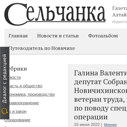
Газет
Алтай
Издается
Главная
Новости и статьи
Фотоальбом
Путеводитель по Новичихе
Рубрики
Галина Валент
Новости
депутат Собра
Власть и общество
Новичихинского
Экономика, производство
ветеран труда,
Здравоохранение
по поводу спе
Мы и закон
операции
Образование
15 июня 2022 |
Мнение