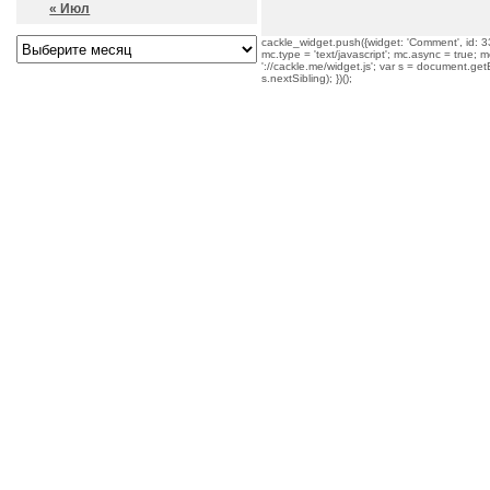
« Июл
cackle_widget.push({widget: 'Comment', id: 33
mc.type = 'text/javascript'; mc.async = true; mc
'://cackle.me/widget.js'; var s = document.g
s.nextSibling); })();