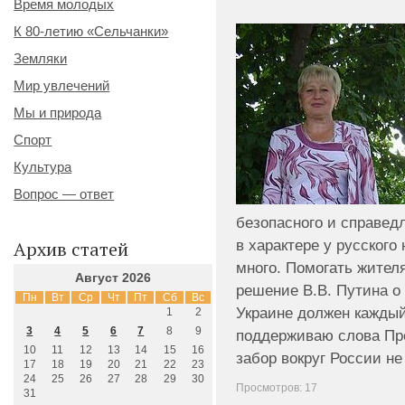
Время молодых
К 80-летию «Сельчанки»
Земляки
Мир увлечений
Мы и природа
Спорт
Культура
Вопрос — ответ
безопасного и справед
в характере у русского
Архив статей
много. Помогать жител
Август 2026
решение В.В. Путина о
Пн
Вт
Ср
Чт
Пт
Сб
Вс
Украине должен каждый
1
2
3
4
5
6
7
8
9
поддерживаю слова Пре
10
11
12
13
14
15
16
забор вокруг России не
17
18
19
20
21
22
23
24
25
26
27
28
29
30
Просмотров: 17
31