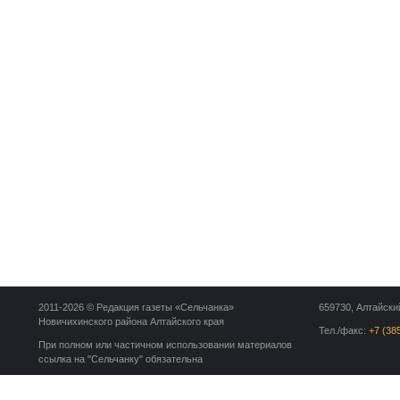
2011-2026 © Редакция газеты «Сельчанка»
659730, Алтайский
Новичихинского района Алтайского края
Тел./факс:
+7 (38
При полном или частичном использовании материалов
ссылка на "Сельчанку" обязательна