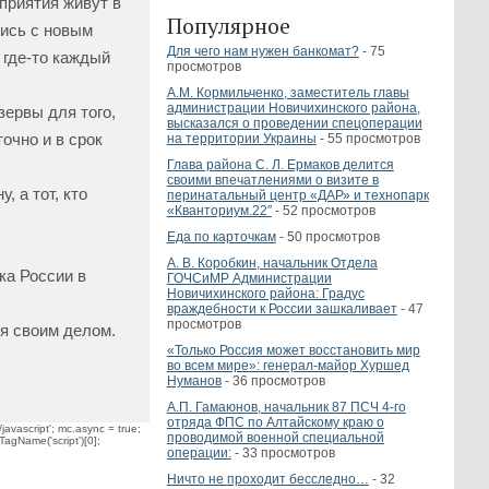
приятия живут в
Популярное
лись с новым
Для чего нам нужен банкомат?
- 75
 где-то каждый
просмотров
А.М. Кормильченко, заместитель главы
администрации Новичихинского района,
зервы для того,
высказался о проведении спецоперации
очно и в срок
на территории Украины
- 55 просмотров
Глава района С. Л. Ермаков делится
своими впечатлениями о визите в
, а тот, кто
перинатальный центр «ДАР» и технопарк
«Кванториум.22″
- 52 просмотров
Еда по карточкам
- 50 просмотров
А. В. Коробкин, начальник Отдела
ка России в
ГОЧСиМР Администрации
Новичихинского района: Градус
враждебности к России зашкаливает
- 47
просмотров
ся своим делом.
«Только Россия может восстановить мир
во всем мире»: генерал-майор Хуршед
Нуманов
- 36 просмотров
А.П. Гамаюнов, начальник 87 ПСЧ 4-го
отряда ФПС по Алтайскому краю о
javascript'; mc.async = true;
проводимой военной специальной
TagName('script')[0];
операции:
- 33 просмотров
Ничто не проходит бесследно…
- 32