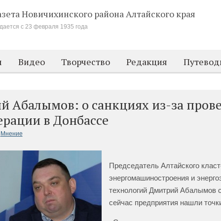
азета Новичихинского района
Алтайского края
дается с 23 февраля 1935 года
м
Видео
Творчество
Редакция
Путевод
й Абалымов: о санкциях из-за пров
ерации в Донбассе
Мнение
Председатель Алтайского класт
энергомашиностроения и энерг
технологий Дмитрий Абалымов с
сейчас предприятия нашли точки