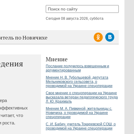
Сегодня
08 августа 2026, суббота
итель по Новичихе
Мнение
едения
Послание получилось взвешенным и
аргументированным
Мнение Н. В. Тубольцевой, депутата
Мельниковского сельсовета, о
проводимой на Украине спецоперации
Свое мнение о спецоперации на Украине
высказала ветеран педагогического труда
ера
Л. Ю. Крахмаль
оэффективных
Мнение М. А. Пивкиной, жительницы с.
Новичиха, о проводимой на Украине
читает, что
спецоперации
 роста.
С. И. Бабич, учитель Токаревской СОШ, о
проводимой на Украине спецоперации