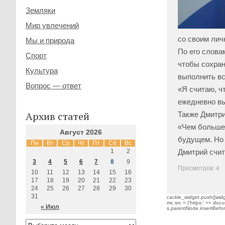
Земляки
Мир увлечений
со своим лич
Мы и природа
По его слова
Спорт
чтобы сохран
Культура
выполнить вс
Вопрос — ответ
«Я считаю, чт
ежедневно вы
Архив статей
Также Дмитри
«Чем больше 
Август 2026
будущем. Но 
Пн
Вт
Ср
Чт
Пт
Сб
Вс
Дмитрий счит
1
2
3
4
5
6
7
8
9
Просмотров: 4
10
11
12
13
14
15
16
17
18
19
20
21
22
23
24
25
26
27
28
29
30
31
cackle_widget.push({widge
mc.src = ('https:' == docu
« Июл
s.parentNode.insertBefore(