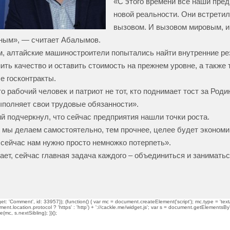
«С этого времени все наши пред
новой реальности. Они встрети
вызовом. И вызовом мировым, и
ным», — считает Абалымов.
м, алтайские машиностроители попытались найти внутренние ре
ить качество и оставить стоимость на прежнем уровне, а также т
е госконтракты.
о рабочий человек и патриот не тот, кто поднимает тост за Родину
полняет свои трудовые обязанности».
й подчеркнул, что сейчас предприятия нашли точки роста.
мы делаем самостоятельно, тем прочнее, целее будет экономи
сейчас нам нужно просто немножко потерпеть».
ает, сейчас главная задача каждого – объединиться и занимать
t: 'Comment', id: 33957}); (function() { var mc = document.createElement('script'); mc.type = 'text/
ment.location.protocol ? 'https' : 'http') + '://cackle.me/widget.js'; var s = document.getElementsBy
mc, s.nextSibling); })();