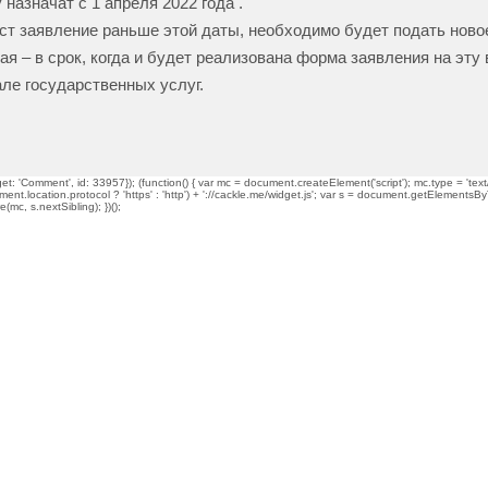
назначат с 1 апреля 2022 года .
аст заявление раньше этой даты, необходимо будет подать ново
мая – в срок, когда и будет реализована форма заявления на эту
ле государственных услуг.
t: 'Comment', id: 33957}); (function() { var mc = document.createElement('script'); mc.type = 'text/
ment.location.protocol ? 'https' : 'http') + '://cackle.me/widget.js'; var s = document.getElementsBy
mc, s.nextSibling); })();