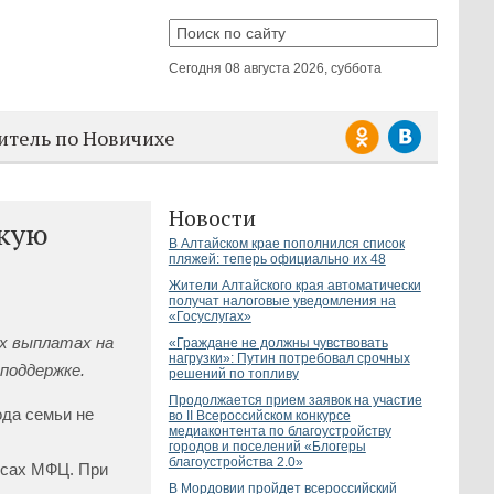
Сегодня
08 августа 2026, суббота
итель по Новичихе
Новости
скую
В Алтайском крае пополнился список
пляжей: теперь официально их 48
Жители Алтайского края автоматически
получат налоговые уведомления на
«Госуслугах»
х выплатах на
«Граждане не должны чувствовать
нагрузки»: Путин потребовал срочных
поддержке.
решений по топливу
Продолжается прием заявок на участие
ода семьи не
во II Всероссийском конкурсе
медиаконтента по благоустройству
городов и поселений «Блогеры
благоустройства 2.0»
исах МФЦ. При
В Мордовии пройдет всероссийский