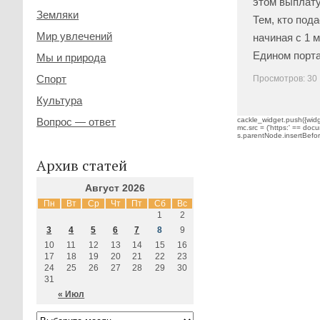
этом выплату 
Земляки
Тем, кто под
Мир увлечений
начиная с 1 
Едином порта
Мы и природа
Спорт
Просмотров: 30
Культура
Вопрос — ответ
cackle_widget.push({widge
mc.src = ('https:' == docu
s.parentNode.insertBefore(
Архив статей
Август 2026
Пн
Вт
Ср
Чт
Пт
Сб
Вс
1
2
3
4
5
6
7
8
9
10
11
12
13
14
15
16
17
18
19
20
21
22
23
24
25
26
27
28
29
30
31
« Июл