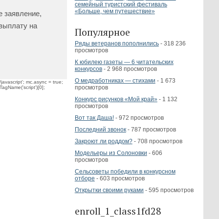
семейный туристский фестиваль
«Больше, чем путешествие»
е заявление,
 выплату на
Популярное
Ряды ветеранов пополнились
- 318 236
просмотров
К юбилею газеты — 6 читательских
конкурсов
- 2 968 просмотров
О медработниках — стихами
- 1 673
javascript'; mc.async = true;
просмотров
TagName('script')[0];
Конкурс рисунков «Мой край»
- 1 132
просмотров
Вот так Даша!
- 972 просмотров
Последний звонок
- 787 просмотров
Закроют ли роддом?
- 708 просмотров
Модельеры из Солоновки
- 606
просмотров
Сельсоветы победили в конкурсном
отборе
- 603 просмотров
Открытки своими руками
- 595 просмотров
enroll_1_class1fd28