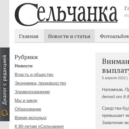
Г
Из
Главная
Новости и статьи
Фотоальбо
Рубрики
Вниман
Новости
выплату
Власть и общество
5 апреля 2022 |
Экономика, производство
Напомним, П
Здравоохранение
детей от 8 д
Мы и закон
Средства буд
Образование
превышает ве
Время молодых
Заявление мо
К 80-летию «Сельчанки»